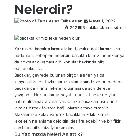
Nelerdir?
Talha Aslan
S
Mayıs 1, 2022
242
3 dakika okuma süresi
e
n
d
a
Yazımızda
bacakta kırmızı leke
, bacaklardaki kırmızı leke
n
nedenleri, sebepleri nelerdir, bacakta kırmızı benekler ya
e
da noktalar oluşması gibi konular hakkında bilgi
m
edineceksiniz.
a
Bacaklar, çevrede bulunan birçok alerjen ya da
i
kimyasallara en fazla maruz kalan kısımdır ve bu nedenle
l
bacaklarda kırmızı lekeler oluşması da son derece
yaygındır. Her ne kadar hayatı tehdit etmese de yine
hafife almamakta yarar var. Çünkü bacaklardaki kırmızı
lekeler birçok faktöre bağlı olarak ortaya çıkabilir.
Makalemize kulak vererek bacaklarınızdaki kırmızı
lekelerin ne anlama geldiğini deşifre edebilir ve bir fikir
sahibi olabilirsiniz. İyi okumalar.
Bu Yazımızda Neleri Anlattık?