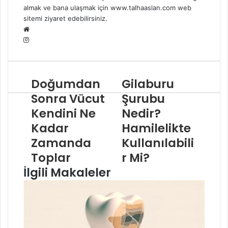
almak ve bana ulaşmak için www.talhaaslan.com web
sitemi ziyaret edebilirsiniz.
W
I
e
n
b
s
s
t
i
Doğumdan
Gilaburu
a
t
g
e
Sonra Vücut
Şurubu
r
s
Kendini Ne
Nedir?
a
i
Kadar
Hamilelikte
m
Zamanda
Kullanılabili
Toplar
r Mi?
İlgili Makaleler