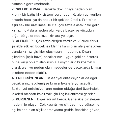
tutmanız
gerekmektedir.
2- SKLERODERMA –
Bacakta döküntüye neden olan
kronik bir bağışıklık sistemi sorunudur. Kolajen adı verilen
protein hatalı ya da bozuk bir şekilde üretilir. Proteinin
aşırı şekilde üretilmesi ile cilt, çok fazla elastik hale gelir,
kırmızı noktalara neden olur ya da bacak ve vücudun
diğer bölgelerinde kızarıklıklara yol açar.
3- ALERJİLER –
Çok fazla alerjen vardır ve vücudu farklı
şekilde etkiler. Böcek ısırıklarına karşı olan alerjiler etkilen
alanda kırmızı şişlikler oluşmasının nedenidir. Dışarı
çıkarken (açık hava) bacaklarınızı uygun şekilde örterek
buna karşı önlem alabilirsiniz. Losyonlar gibi kozmetik
olarak alerjiye neden olan maddeler de bacaklarda kırmızı
lekelere neden olabilir.
4- ENFEKSİYONLAR –
Bakteriyel enfeksiyonlar da eğer
bacaklarınızı etkilemişse kırmızı lekelere yol açabilir.
Bakteriyel enfeksiyonların neden olduğu deri üzerindeki
lekeleri ortadan kaldırmak için ilaç kullanılması gerekir.
5- KURDEŞEN –
Diğer adı ürtikerdir. Genellikle bir alerjen
nedeni ile oluşur. Çok kaşıntılı ve cilt üzerinde yükselme
eğiliminde olan şişlikler meydana getirir. Bacaklar, gövde,