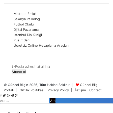
|
Maltepe Emlak
|
Sakarya Psikolog
|
Futbol Okulu
|
Dijital Pazarlama
|
İstanbul Diş Kliniği
|
Yusuf Sarı
|
Ücretsiz Online Hesaplama Araçları
E-
Posta
adresinizi
giriniz
© Güncel Bilgin 2026, Tüm Hakları Saklıdır |
Güncel Bilgi
Portalı
|
Gizlilik Politikası - Privacy Policy
|
İletişim - Contact
Facebook
Twitter
WhatsApp
Telegram
Viber
Arama: