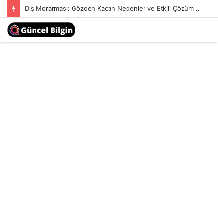
İki Kişilik Yoga: Eşinizle Bağlantınızı Güçlendiren 7 Unutulmaz Hareket
Kapalı
Menü