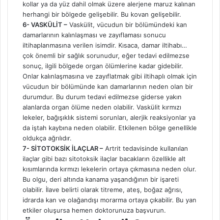
kollar ya da yüz dahil olmak üzere alerjene maruz kalınan
herhangi bir bölgede gelişebilir. Bu kovan gelişebilir.
6- VASKÜLİT –
Vaskülit, vücudun bir bölümündeki kan
damarlarının kalınlaşması ve zayıflaması sonucu
iltihaplanmasına verilen isimdir. Kısaca, damar iltihabı…
çok önemli bir sağlık sorunudur, eğer tedavi edilmezse
sonuç, ilgili bölgede organ ölümlerine kadar gidebilir.
Onlar kalınlaşmasına ve zayıflatmak gibi iltihaplı olmak için
vücudun bir bölümünde kan damarlarının neden olan bir
durumdur. Bu durum tedavi edilmezse giderse yakın
alanlarda organ ölüme neden olabilir. Vaskülit kırmızı
lekeler, bağışıklık sistemi sorunları, alerjik reaksiyonlar ya
da iştah kaybına neden olabilir. Etkilenen bölge genellikle
oldukça ağrılıdır.
7- SİTOTOKSİK İLAÇLAR –
Artrit tedavisinde kullanılan
ilaçlar gibi bazı sitotoksik ilaçlar bacakların özellikle alt
kısımlarında kırmızı lekelerin ortaya çıkmasına neden olur.
Bu olgu, deri altında kanama yaşandığının bir işareti
olabilir. İlave belirti olarak titreme, ateş, boğaz ağrısı,
idrarda kan ve olağandışı morarma ortaya çıkabilir. Bu yan
etkiler oluşursa hemen doktorunuza başvurun.