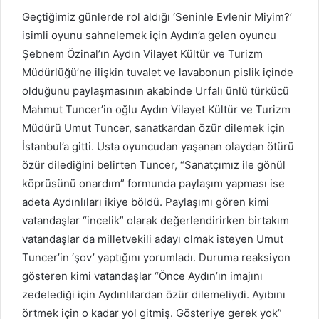
Geçtiğimiz günlerde rol aldığı ‘Seninle Evlenir Miyim?’
isimli oyunu sahnelemek için Aydın’a gelen oyuncu
Şebnem Özinal’ın Aydın Vilayet Kültür ve Turizm
Müdürlüğü’ne ilişkin tuvalet ve lavabonun pislik içinde
olduğunu paylaşmasının akabinde Urfalı ünlü türkücü
Mahmut Tuncer’in oğlu Aydın Vilayet Kültür ve Turizm
Müdürü Umut Tuncer, sanatkardan özür dilemek için
İstanbul’a gitti. Usta oyuncudan yaşanan olaydan ötürü
özür dilediğini belirten Tuncer, “Sanatçımız ile gönül
köprüsünü onardım” formunda paylaşım yapması ise
adeta Aydınlıları ikiye böldü. Paylaşımı gören kimi
vatandaşlar “incelik” olarak değerlendirirken birtakım
vatandaşlar da milletvekili adayı olmak isteyen Umut
Tuncer’in ‘şov’ yaptığını yorumladı. Duruma reaksiyon
gösteren kimi vatandaşlar “Önce Aydın’ın imajını
zedelediği için Aydınlılardan özür dilemeliydi. Ayıbını
örtmek için o kadar yol gitmiş. Gösteriye gerek yok”