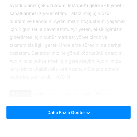
evladı olarak çok üzüldüm. İstanbul’a gelerek kıymetli
sanatkarımızı ziyaret ettim. Tatsız imaj için özür
diledim ve kendisini Aydın’ımızın hoşluklarını yaşamak
için 2 gün tatile davet ettim. Ayrıyeten, eksikliğimizin
giderilmesi için kültür merkezi yöneticimiz ve
takımımızla ilgili gerekli inceleme sürecini de derhal
başlattım. Sanatkarımız ile gönül köprüsünü onardım.
Aydın’ımızı yükseltmek için görevdeyim; Aydın’ımıza
karşı bir tek kalbin bile kırılmasına müsaade etmem”
sözlerine yer verdi. – AYDIN
Etiketler
Aydın
Müdür
Oyuncu
Özür
Paylaşım
Daha Fazla Göster