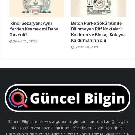
İkinci Sezaryan: Aynı
Beton Parke Sökümünde
Yerden Kesmek mi Daha
Bilinmeyen Püf Noktaları:
Güvenli?
Kaldırım ve Blokajı Kolayca
Kaldırmanın Yolu
Şubat 25, 2026
Şubat 24, 2026
Güncel Bilgi sitemiz www.guncelbilgin.com' un tüm içeriği özgün
olup tarafımızca hazırlanmaktadır. Siz değerli ziyaretçilerimize
sunmuş olduğumuz yazılarımızın izinsiz kopyalanması yasaktır. İhlal