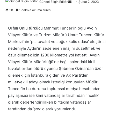
Güncel Bilgin Editör
S
Şubat 2, 2023
e
28
1 dakika okuma süresi
n
d
a
Urfalı Ünlü türkücü Mahmut Tuncer’in oğlu Aydın
n
Vilayet Kültür ve Turizm Müdürü Umut Tuncer, Kültür
e
Merkezi’nin ‘pis tuvalet ve soğuk kulis odası’ eleştirisi
m
nedeniyle Aydın’ın zedelenen imajını düzeltmek ve
a
özür dilemek için 1200 kilometre yol kat etti. Aydın
i
Vilayet Kültür Müdürlüğü’ne bağlı salondaki kirli
l
tuvaletlerden ötürü oyuncu Şebnem Özinal’dan özür
dilemek için İstanbul’a giden ve AK Parti’den
milletvekili adayı olmak istediği konuşulan Müdür
Tuncer’in bu durumu toplumsal medya hesabından
paylaşması ise kimi vatandaşlar tarafından ‘incelik’
olarak değerlendirilirken birtakım vatandaşlar
tarafından da ‘şov’ olarak yorumlandı.