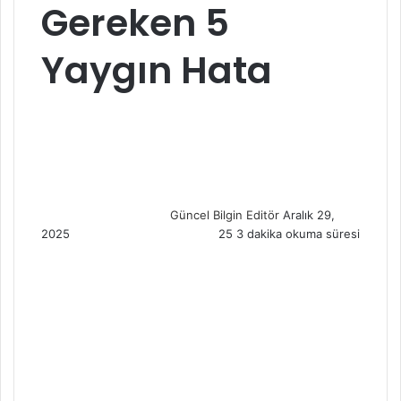
Gereken 5
Yaygın Hata
S
e
n
d
a
n
Güncel Bilgin Editör
Aralık 29,
e
2025
25
3 dakika okuma süresi
m
a
i
l