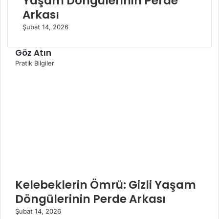
Yaşam Döngülerinin Perde
Arkası
Şubat 14, 2026
Göz Atın
K
Pratik Bilgiler
a
p
a
l
ı
Kelebeklerin Ömrü: Gizli Yaşam
Döngülerinin Perde Arkası
Şubat 14, 2026