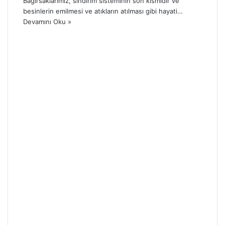
Bağırsaklarımız, sindirim sisteminin son kısmıdır ve
besinlerin emilmesi ve atıkların atılması gibi hayati…
Devamını Oku »