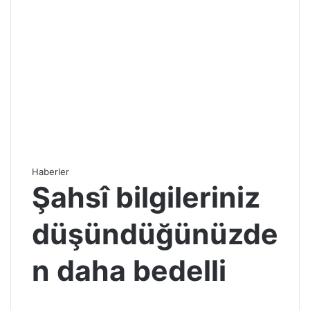
Haberler
Şahsî bilgileriniz
düşündüğünüzde
n daha bedelli
S