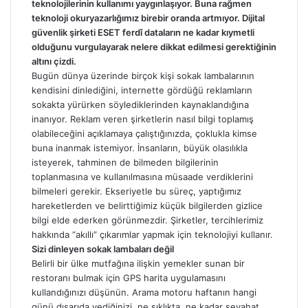
teknolojilerinin kullanımı yaygınlaşıyor. Buna rağmen
teknoloji okuryazarlığımız birebir oranda artmıyor. Dijital
güvenlik şirketi ESET ferdî dataların ne kadar kıymetli
olduğunu vurgulayarak nelere dikkat edilmesi gerektiğinin
altını çizdi.
Bugün dünya üzerinde birçok kişi sokak lambalarının
kendisini dinlediğini, internette gördüğü reklamların
sokakta yürürken söylediklerinden kaynaklandığına
inanıyor. Reklam veren şirketlerin nasıl bilgi toplamış
olabileceğini açıklamaya çalıştığınızda, çoklukla kimse
buna inanmak istemiyor. İnsanların, büyük olasılıkla
isteyerek, tahminen de bilmeden bilgilerinin
toplanmasına ve kullanılmasına müsaade verdiklerini
bilmeleri gerekir. Ekseriyetle bu süreç, yaptığımız
hareketlerden ve belirttiğimiz küçük bilgilerden gizlice
bilgi elde ederken görünmezdir. Şirketler, tercihlerimiz
hakkında “akıllı” çıkarımlar yapmak için teknolojiyi kullanır.
Sizi dinleyen sokak lambaları değil
Belirli bir ülke mutfağına ilişkin yemekler sunan bir
restoranı bulmak için GPS harita uygulamasını
kullandığınızı düşünün. Arama motoru haftanın hangi
günü dışarıda yediğinizi, ne sıklıkta, ne kadar seyahat