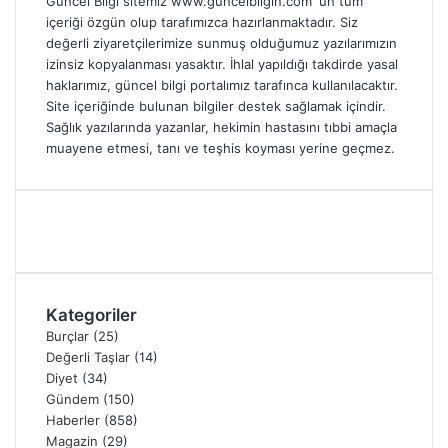
Güncel Bilgi sitemiz www.guncelbilgin.com' un tüm
içeriği özgün olup tarafımızca hazırlanmaktadır. Siz
değerli ziyaretçilerimize sunmuş olduğumuz yazılarımızın
izinsiz kopyalanması yasaktır. İhlal yapıldığı takdirde yasal
haklarımız, güncel bilgi portalımız tarafınca kullanılacaktır.
Site içeriğinde bulunan bilgiler destek sağlamak içindir.
Sağlık yazılarında yazanlar, hekimin hastasını tıbbi amaçla
muayene etmesi, tanı ve teşhis koyması yerine geçmez.
Kategoriler
Burçlar
(25)
Değerli Taşlar
(14)
Diyet
(34)
Gündem
(150)
Haberler
(858)
Magazin
(29)