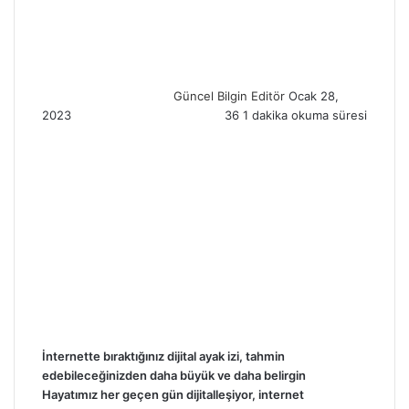
e
n
d
a
n
Güncel Bilgin Editör
Ocak 28,
e
2023
36
1 dakika okuma süresi
m
a
i
l
İnternette bıraktığınız dijital ayak izi, tahmin
edebileceğinizden daha büyük ve daha belirgin
Hayatımız her geçen gün dijitalleşiyor, internet