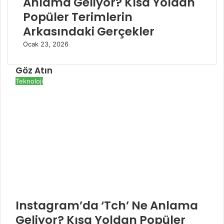
Anlama Geliyor? Kısa Yoldan
Popüler Terimlerin
Arkasındaki Gerçekler
Ocak 23, 2026
Göz Atın
K
Teknoloji
a
p
a
l
ı
Instagram’da ‘Tch’ Ne Anlama
Geliyor? Kısa Yoldan Popüler