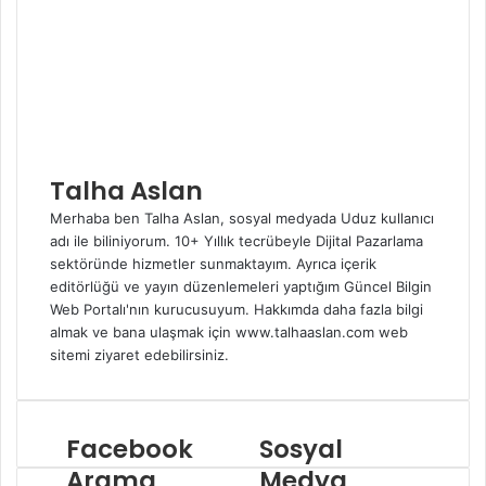
Talha Aslan
Merhaba ben Talha Aslan, sosyal medyada Uduz kullanıcı
adı ile biliniyorum. 10+ Yıllık tecrübeyle Dijital Pazarlama
sektöründe hizmetler sunmaktayım. Ayrıca içerik
editörlüğü ve yayın düzenlemeleri yaptığım Güncel Bilgin
Web Portalı'nın kurucusuyum. Hakkımda daha fazla bilgi
almak ve bana ulaşmak için www.talhaaslan.com web
sitemi ziyaret edebilirsiniz.
W
I
e
n
b
s
Facebook
Sosyal
s
t
i
a
Arama
Medya