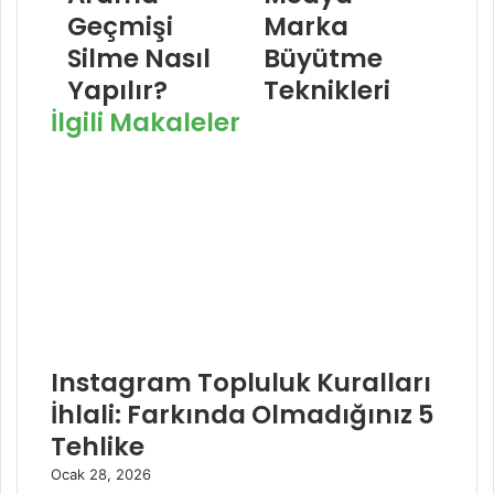
t
g
Geçmişi
Marka
e
r
Silme Nasıl
Büyütme
s
a
i
m
Yapılır?
Teknikleri
İlgili Makaleler
Instagram Topluluk Kuralları
İhlali: Farkında Olmadığınız 5
Tehlike
Ocak 28, 2026