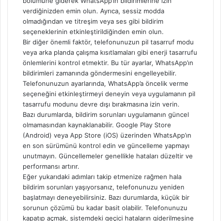
bölümüne giderek WhatsApp’ın bildirimlerine izin
verdiğinizden emin olun. Ayrıca, sessiz modda
olmadığından ve titreşim veya ses gibi bildirim
seçeneklerinin etkinleştirildiğinden emin olun.
Bir diğer önemli faktör, telefonunuzun pil tasarruf modu
veya arka planda çalışma kısıtlamaları gibi enerji tasarrufu
önlemlerini kontrol etmektir. Bu tür ayarlar, WhatsApp’ın
bildirimleri zamanında göndermesini engelleyebilir.
Telefonunuzun ayarlarında, WhatsApp’a öncelik verme
seçeneğini etkinleştirmeyi deneyin veya uygulamanın pil
tasarrufu modunu devre dışı bırakmasına izin verin.
Bazı durumlarda, bildirim sorunları uygulamanın güncel
olmamasından kaynaklanabilir. Google Play Store
(Android) veya App Store (iOS) üzerinden WhatsApp’ın
en son sürümünü kontrol edin ve güncelleme yapmayı
unutmayın. Güncellemeler genellikle hataları düzeltir ve
performansı artırır.
Eğer yukarıdaki adımları takip etmenize rağmen hala
bildirim sorunları yaşıyorsanız, telefonunuzu yeniden
başlatmayı deneyebilirsiniz. Bazı durumlarda, küçük bir
sorunun çözümü bu kadar basit olabilir. Telefonunuzu
kapatıp açmak, sistemdeki geçici hataların giderilmesine