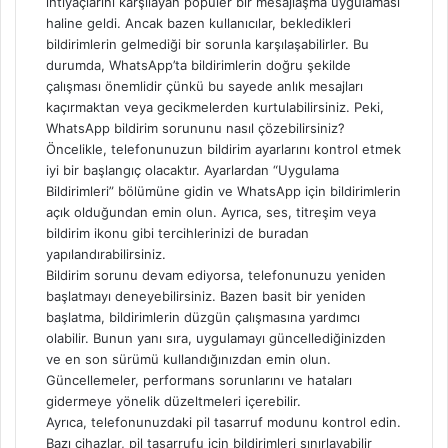
ihtiyaçlarını karşılayan popüler bir mesajlaşma uygulaması
haline geldi. Ancak bazen kullanıcılar, bekledikleri
bildirimlerin gelmediği bir sorunla karşılaşabilirler. Bu
durumda, WhatsApp’ta bildirimlerin doğru şekilde
çalışması önemlidir çünkü bu sayede anlık mesajları
kaçırmaktan veya gecikmelerden kurtulabilirsiniz. Peki,
WhatsApp bildirim sorununu nasıl çözebilirsiniz?
Öncelikle, telefonunuzun bildirim ayarlarını kontrol etmek
iyi bir başlangıç olacaktır. Ayarlardan “Uygulama
Bildirimleri” bölümüne gidin ve WhatsApp için bildirimlerin
açık olduğundan emin olun. Ayrıca, ses, titreşim veya
bildirim ikonu gibi tercihlerinizi de buradan
yapılandırabilirsiniz.
Bildirim sorunu devam ediyorsa, telefonunuzu yeniden
başlatmayı deneyebilirsiniz. Bazen basit bir yeniden
başlatma, bildirimlerin düzgün çalışmasına yardımcı
olabilir. Bunun yanı sıra, uygulamayı güncellediğinizden
ve en son sürümü kullandığınızdan emin olun.
Güncellemeler, performans sorunlarını ve hataları
gidermeye yönelik düzeltmeleri içerebilir.
Ayrıca, telefonunuzdaki pil tasarruf modunu kontrol edin.
Bazı cihazlar, pil tasarrufu için bildirimleri sınırlayabilir