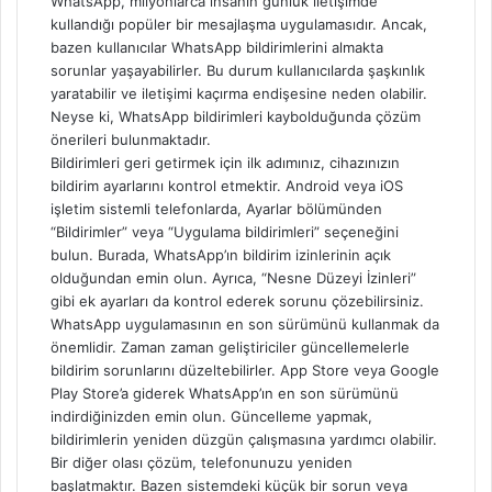
WhatsApp, milyonlarca insanın günlük iletişimde
kullandığı popüler bir mesajlaşma uygulamasıdır. Ancak,
bazen kullanıcılar WhatsApp bildirimlerini almakta
sorunlar yaşayabilirler. Bu durum kullanıcılarda şaşkınlık
yaratabilir ve iletişimi kaçırma endişesine neden olabilir.
Neyse ki, WhatsApp bildirimleri kaybolduğunda çözüm
önerileri bulunmaktadır.
Bildirimleri geri getirmek için ilk adımınız, cihazınızın
bildirim ayarlarını kontrol etmektir. Android veya iOS
işletim sistemli telefonlarda, Ayarlar bölümünden
“Bildirimler” veya “Uygulama bildirimleri” seçeneğini
bulun. Burada, WhatsApp’ın bildirim izinlerinin açık
olduğundan emin olun. Ayrıca, “Nesne Düzeyi İzinleri”
gibi ek ayarları da kontrol ederek sorunu çözebilirsiniz.
WhatsApp uygulamasının en son sürümünü kullanmak da
önemlidir. Zaman zaman geliştiriciler güncellemelerle
bildirim sorunlarını düzeltebilirler. App Store veya Google
Play Store’a giderek WhatsApp’ın en son sürümünü
indirdiğinizden emin olun. Güncelleme yapmak,
bildirimlerin yeniden düzgün çalışmasına yardımcı olabilir.
Bir diğer olası çözüm, telefonunuzu yeniden
başlatmaktır. Bazen sistemdeki küçük bir sorun veya