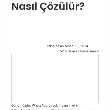
Nasıl Çözülür?
S
e
n
d
a
n
Talha Aslan
Nisan 26, 2024
e
52
5 dakika okuma süresi
m
a
i
l
Günümüzde, WhatsApp birçok insanın iletişim