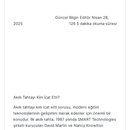
a
n
Güncel Bilgin Editör
Nisan 28,
e
2025
126
5 dakika okuma süresi
m
a
i
l
Akıllı Tahtayı Kim İcat Etti​?
Akıllı tahtayı kim icat etti sorusu, modern eğitim
teknolojilerinin gelişimini merak edenler için önemli bir
konudur. İlk akıllı tahta, 1987 yılında SMART Technologies
şirketi kurucuları David Martin ve Nancy Knowlton