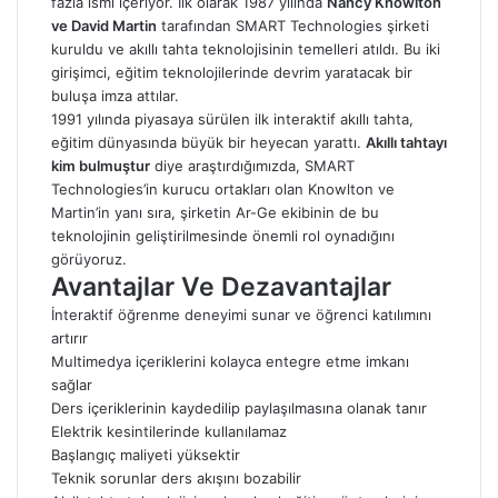
fazla ismi içeriyor. İlk olarak 1987 yılında
Nancy Knowlton
ve David Martin
tarafından SMART Technologies şirketi
kuruldu ve akıllı tahta teknolojisinin temelleri atıldı. Bu iki
girişimci, eğitim teknolojilerinde devrim yaratacak bir
buluşa imza attılar.
1991 yılında piyasaya sürülen ilk interaktif akıllı tahta,
eğitim dünyasında büyük bir heyecan yarattı.
Akıllı tahtayı
kim bulmuştur
diye araştırdığımızda, SMART
Technologies’in kurucu ortakları olan Knowlton ve
Martin’in yanı sıra, şirketin Ar-Ge ekibinin de bu
teknolojinin geliştirilmesinde önemli rol oynadığını
görüyoruz.
Avantajlar Ve Dezavantajlar
İnteraktif öğrenme deneyimi sunar ve öğrenci katılımını
artırır
Multimedya içeriklerini kolayca entegre etme imkanı
sağlar
Ders içeriklerinin kaydedilip paylaşılmasına olanak tanır
Elektrik kesintilerinde kullanılamaz
Başlangıç maliyeti yüksektir
Teknik sorunlar ders akışını bozabilir