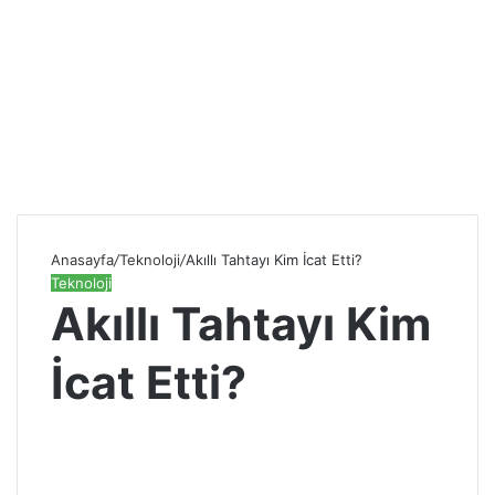
Anasayfa
/
Teknoloji
/
Akıllı Tahtayı Kim İcat Etti​?
Teknoloji
Akıllı Tahtayı Kim
İcat Etti​?
S
e
n
d