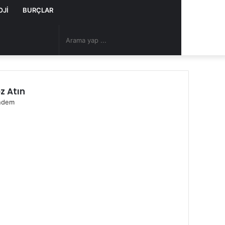
OJI
BURÇLAR
Arama
Rastgele
yap
Makale
z Atın
...
ndem