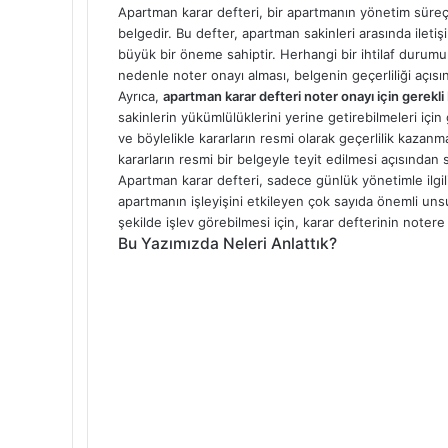
o
e
d
r
r
t
a
l
t
e
Apartman karar defteri, bir apartmanın yönetim süreçl
o
r
I
e
k
a
m
belgedir. Bu defter, apartman sakinleri arasında iletiş
k
n
s
t
s
a
büyük bir öneme sahiptir. Herhangi bir ihtilaf durumund
t
e
s
i
nedenle noter onayı alması, belgenin geçerliliği açısınd
n
l
Ayrıca,
apartman karar defteri noter onayı için gerekli
i
sakinlerin yükümlülüklerini yerine getirebilmeleri için
k
ve böylelikle kararların resmi olarak geçerlilik kazanm
i
kararların resmi bir belgeyle teyit edilmesi açısından
Apartman karar defteri, sadece günlük yönetimle ilgil
apartmanın işleyişini etkileyen çok sayıda önemli un
şekilde işlev görebilmesi için, karar defterinin notere
Bu Yazımızda Neleri Anlattık?