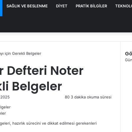
SAĞLIK VE BESLENME
DIYET
PRATIK BILGILER
TEKNOL
Gö
ı için Gerekli Belgeler
K
Gü
Defteri Noter
a
p
a
li Belgeler
l
ı
 2025
80
3 dakika okuma süresi
eler
eleri, hazırlık sürecini ve dikkat edilmesi gerekenleri