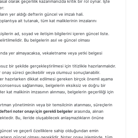
asal olarak geçerlilik kazanmanızda kritik bir rol oynar. İşte
er:
arın yer aldığı defterin güncel ve imzalı hali.
plantıya ait tutanak, tüm kat maliklerinin imzalarını
ilerin ad, soyad ve iletişim bilgilerini içeren güncel liste.
belirtilmelidir. Bu belgelerin asıl ve güncel olması
yında yer almayacaksa, vekaletname veya yetki belgesi
uz bir şekilde gerçekleştirilmesi için titizlikle hazırlanmalıdır.
 onay süreci gecikebilir veya olumsuz sonuçlanabilir.
ler hazırlarken dikkat edilmesi gereken birçok önemli aşama
a consensus sağlanması, belgelerin eksiksiz ve doğru bir
r kat malikinin imzasının alınması, belgelerin geçerliliği için
rtman yönetiminin veya bir temsilcinin atanması, süreçlerin
efteri noter onayı için gerekli belgeler
arasında, alınan
mektedir. Bu, ileride oluşabilecek anlaşmazlıkların önüne
n güncel ve geçerli özelliklere sahip olduğundan emin
rarların güncel olması gereklidir. Noter onayı işleminde, tüm