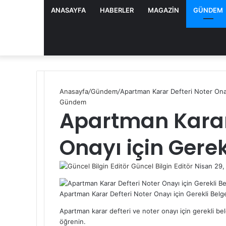
ANASAYFA
HABERLER
MAGAZIN
GÜNDEM
Anasayfa
/
Gündem
/
Apartman Karar Defteri Noter Onay
Gündem
Apartman Karar 
Onayı için Gerek
Güncel Bilgin Editör
S
Nisan 29,
F
T
L
T
P
R
V
O
P
e
a
w
i
u
i
e
K
d
o
n
Apartman Karar Defteri Noter Onayı için Gerekli Belg
c
i
n
m
n
d
o
n
c
d
e
t
k
b
t
d
n
o
k
a
Apartman karar defteri ve noter onayı için gerekli belg
b
t
e
l
e
i
t
k
e
n
öğrenin.