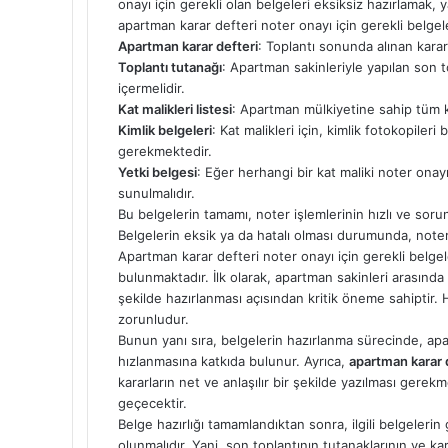
onayı için gerekli olan belgeleri eksiksiz hazırlamak, y
apartman karar defteri noter onayı için gerekli belgel
Apartman karar defteri
: Toplantı sonunda alınan kararl
Toplantı tutanağı
: Apartman sakinleriyle yapılan son to
içermelidir.
Kat malikleri listesi
: Apartman mülkiyetine sahip tüm kiş
Kimlik belgeleri
: Kat malikleri için, kimlik fotokopileri 
gerekmektedir.
Yetki belgesi
: Eğer herhangi bir kat maliki noter ona
sunulmalıdır.
Bu belgelerin tamamı, noter işlemlerinin hızlı ve soruns
Belgelerin eksik ya da hatalı olması durumunda, noter
Apartman karar defteri noter onayı için gerekli belge
bulunmaktadır. İlk olarak, apartman sakinleri arasınd
şekilde hazırlanması açısından kritik öneme sahiptir. He
zorunludur.
Bunun yanı sıra, belgelerin hazırlanma sürecinde, apa
hızlanmasına katkıda bulunur. Ayrıca,
apartman karar d
kararların net ve anlaşılır bir şekilde yazılması gerek
geçecektir.
Belge hazırlığı tamamlandıktan sonra, ilgili belgeleri
olunmalıdır. Yani, son toplantının tutanaklarının ve ka