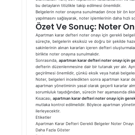
bu detayların titizlikle takip edilmesi önemlidir.
Belgelerin noter onayına sunulmadan önce bir ön kontr
yapılmasını sağlayarak, noter işlemlerinin daha hızlı 
Özet Ve Sonuç: Noter On
Apartman karar defteri noter onayı için gerekli belgele
süreçte, belgelerin eksiksiz ve doğru bir şekilde haz
sakinlerinin alınan kararları içeren defteri oluşturmal
birlikte noter onayına sunulmalıdır.
Sonrasında,
apartman karar defteri noter onayı için ge
defterin düzenlenmesine dair bir tutanak yer alır. A
geçirilmesi önemlidir, çünkü eksik veya hatalı belgelerl
Noter, belgeleri inceledikten sonra apartman karar def
apartman yönetiminin yasal olarak geçerli kararlar alma
sorumluluk taşıdığından, sürecin her aşamasında dikk
Kısacası,
apartman karar defteri noter onayı için gerek
mutlaka kontrol edilmelidir. Böylece apartman yönetimi
ilerleyecektir.
Etiketler
Apartman Karar Defteri
Gerekli Belgeler
Noter Onayı
Daha Fazla Göster