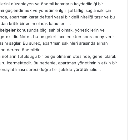
erini düzenleyen ve önemli kararların kaydedildiği bir
imi güçlendirmek ve yönetimle ilgili şeffaflığı sağlamak için
a, apartman karar defteri yasal bir delil niteliği taşır ve bu
an kritik bir adım olarak kabul edilir.
 belgeler
konusunda bilgi sahibi olmak, yöneticilerin ve
 gereklidir. Noter, bu belgeleri inceledikten sonra onay verir
asını sağlar. Bu süreç, apartman sakinleri arasında alınan
 son derece önemlidir.
i notların tutulduğu bir belge olmanın ötesinde, genel olarak
suru içermektedir. Bu nedenle, apartman yönetiminin etkin bir
 onaylatılması süreci doğru bir şekilde yürütülmelidir.