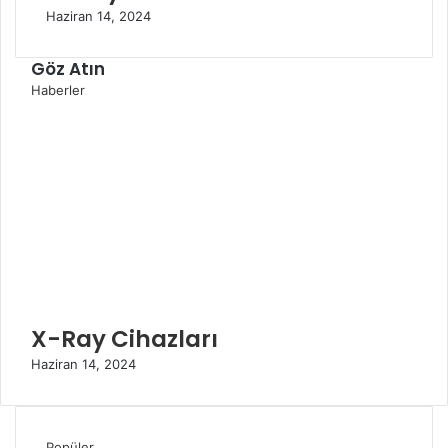
Haziran 14, 2024
Göz Atın
K
Haberler
a
p
a
l
ı
X-Ray Cihazları
Haziran 14, 2024
Popüler