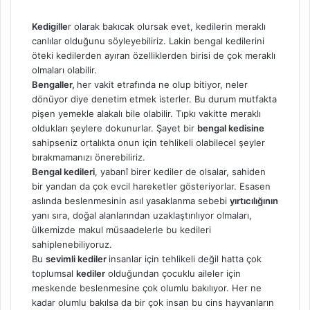
Kedigille
r olarak bakıcak olursak evet, kedilerin meraklı
canlılar olduğunu söyleyebiliriz. Lakin bengal kedilerini
öteki kedilerden ayıran özelliklerden birisi de çok meraklı
olmaları olabilir.
Bengaller,
her vakit etrafında ne olup bitiyor, neler
dönüyor diye denetim etmek isterler. Bu durum mutfakta
pişen yemekle alakalı bile olabilir. Tıpkı vakitte meraklı
oldukları şeylere dokunurlar. Şayet bir
bengal kedisine
sahipseniz ortalıkta onun için tehlikeli olabilecel şeyler
bırakmamanızı önerebiliriz.
Bengal kedileri
, yabanî birer kediler de olsalar, sahiden
bir yandan da çok evcil hareketler gösteriyorlar. Esasen
aslında beslenmesinin asıl yasaklanma sebebi
yırtıcılığının
yanı sıra, doğal alanlarından uzaklaştırılıyor olmaları,
ülkemizde makul müsaadelerle bu kedileri
sahiplenebiliyoruz.
Bu
sevimli kediler
insanlar için tehlikeli değil hatta çok
toplumsal
kediler
olduğundan çocuklu aileler için
meskende beslenmesine çok olumlu bakılıyor. Her ne
kadar olumlu bakılsa da bir çok insan bu cins hayvanların