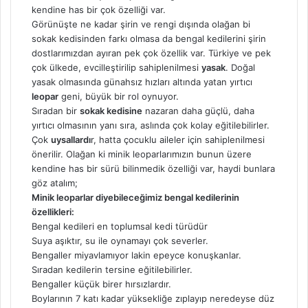
kendine has bir çok özelliği var.
Görünüşte ne kadar şirin ve rengi dışında olağan bi
sokak kedisinden farkı olmasa da bengal kedilerini şirin
dostlarımızdan ayıran pek çok özellik var. Türkiye ve pek
çok ülkede, evcilleştirilip sahiplenilmesi
yasak
. Doğal
yasak olmasında günahsız hızları altında yatan yırtıcı
leopar
geni, büyük bir rol oynuyor.
Sıradan bir
sokak kedisine
nazaran daha güçlü, daha
yırtıcı olmasının yanı sıra, aslında çok kolay eğitilebilirler.
Çok
uysallardı
r, hatta çocuklu aileler için sahiplenilmesi
önerilir. Olağan ki minik leoparlarımızın bunun üzere
kendine has bir sürü bilinmedik özelliği var, haydi bunlara
göz atalım;
Minik leoparlar diyebileceğimiz bengal kedilerinin
özellikleri:
Bengal kedileri en toplumsal kedi türüdür
Suya aşıktır, su ile oynamayı çok severler.
Bengaller miyavlamıyor lakin epeyce konuşkanlar.
Sıradan kedilerin tersine eğitilebilirler.
Bengaller küçük birer hırsızlardır.
Boylarının 7 katı kadar yüksekliğe zıplayıp neredeyse düz