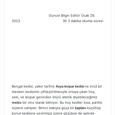
a
n
Güncel Bilgin Editör
Ocak 29,
e
2023
36
3 dakika okuma süresi
m
a
i
l
Bengal kedisi, yakın tarihte
Asya leopar kedisi
ve evcil bir
mesken kedisinin çiftleştirilmesiyle ortaya çıkan hoş,
zeki, ve leopar geninden ötürü atletik diyebileceğimiz
melez
bir cins olarak biliniyor. Bu hoş kediler kısa, parıltılı
tüylere sahipler. Birinci bakışta güya bir
kaplanı
küçültüp
konut kedisine çevirmişiz üzere gözükse de aslında