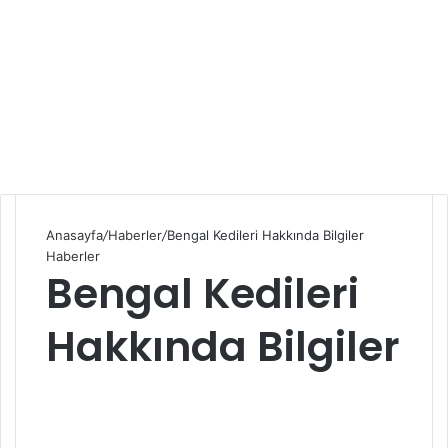
Anasayfa
/
Haberler
/
Bengal Kedileri Hakkında Bilgiler
Haberler
Bengal Kedileri
Hakkında Bilgiler
S
e
n
d