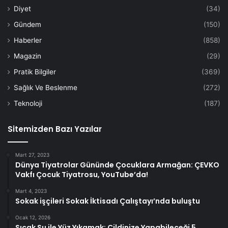
Diyet
(34)
Gündem
(150)
Haberler
(858)
Magazin
(29)
Pratik Bilgiler
(369)
Sağlık Ve Beslenme
(272)
Teknoloji
(187)
Sitemizden Bazı Yazılar
Mart 27, 2023
Dünya Tiyatrolar Gününde Çocuklara Armağan: ÇEVKO
Vakfı Çocuk Tiyatrosu, YouTube’da!
Mart 4, 2023
Sokak işçileri Sokak İktisadı Çalıştayı’nda buluştu
Ocak 12, 2026
Sıcak Su ile Yüz Yıkamak: Cildinize Yapabileceği 5