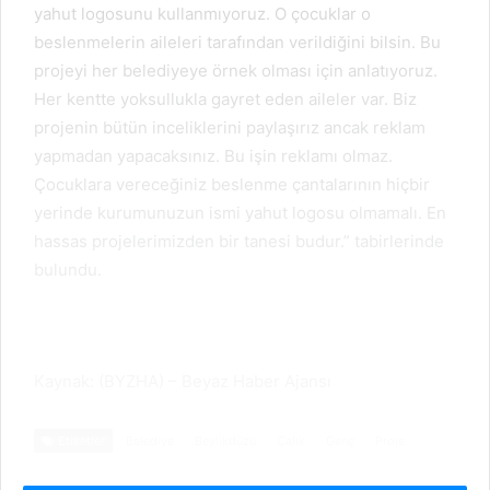
yahut logosunu kullanmıyoruz. O çocuklar o
beslenmelerin aileleri tarafından verildiğini bilsin. Bu
projeyi her belediyeye örnek olması için anlatıyoruz.
Her kentte yoksullukla gayret eden aileler var. Biz
projenin bütün inceliklerini paylaşırız ancak reklam
yapmadan yapacaksınız. Bu işin reklamı olmaz.
Çocuklara vereceğiniz beslenme çantalarının hiçbir
yerinde kurumunuzun ismi yahut logosu olmamalı. En
hassas projelerimizden bir tanesi budur.” tabirlerinde
bulundu.
Kaynak: (BYZHA) – Beyaz Haber Ajansı
Etiketler
Belediye
Beylikdüzü
Çalık
Genç
Proje