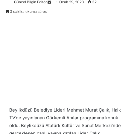
Güncel Bilgin Editör
S
Ocak 29, 2023
32
e
3 dakika okuma süresi
n
d
a
n
e
m
a
i
l
Beylikdüzü Belediye Lideri Mehmet Murat Çalık, Halk
TV’de yayınlanan Görkemli Anılar programına konuk
oldu. Beylikdüzü Atatürk Kültür ve Sanat Merkezi’nde
gerçekleşen canlı yayına katılan Lider Çalık,