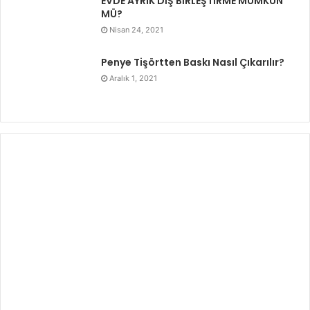
EVDE AYRIK DİŞ BİRLEŞTİRME MÜMKÜN
MÜ?
Nisan 24, 2021
Penye Tişörtten Baskı Nasıl Çıkarılır?
Aralık 1, 2021