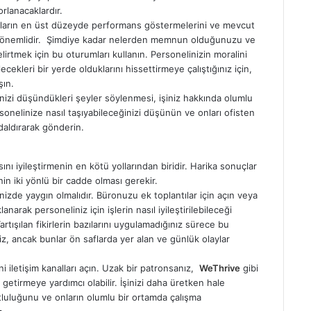
orlanacaklardır.
nların en üst düzeyde performans göstermelerini ve mevcut
ok önemlidir. Şimdiye kadar nelerden memnun olduğunuzu ve
lirtmek için bu oturumları kullanın. Personelinizin moralini
kleri bir yerde olduklarını hissettirmeye çalıştığınız için,
şın.
nizi düşündükleri şeyler söylenmesi, işiniz hakkında olumlu
sonelinize nasıl taşıyabileceğinizi düşünün ve onları ofisten
 daldırarak gönderin.
nı iyileştirmenin en kötü yollarından biridir. Harika sonuçlar
in iki yönlü bir cadde olması gerekir.
rinizde yaygın olmalıdır. Büronuzu ek toplantılar için açın veya
rak personeliniz için işlerin nasıl iyileştirilebileceği
rtışılan fikirlerin bazılarını uygulamadığınız sürece bu
iniz, ancak bunlar ön saflarda yer alan ve günlük olaylar
 iletişim kanalları açın. Uzak bir patronsanız,
WeThrive
gibi
e getirmeye yardımcı olabilir. İşinizi daha üretken hale
utluluğunu ve onların olumlu bir ortamda çalışma