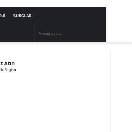
OJI
BURÇLAR
Arama
Rastgele
yap
Makale
z Atın
...
ik Bilgiler