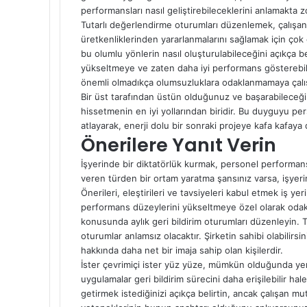
performansları nasıl geliştirebileceklerini anlamakta z
Tutarlı değerlendirme oturumları düzenlemek, çalışa
üretkenliklerinden yararlanmalarını sağlamak için ç
bu olumlu yönlerin nasıl oluşturulabileceğini açıkça be
yükseltmeye ve zaten daha iyi performans gösterebilece
önemli olmadıkça olumsuzluklara odaklanmamaya çalı
Bir üst tarafından üstün olduğunuz ve başarabileceği
hissetmenin en iyi yollarından biridir. Bu duyguyu per
atlayarak, enerji dolu bir sonraki projeye kafa kafaya
Önerilere Yanıt Verin
İşyerinde bir diktatörlük kurmak, personel performansı
veren türden bir ortam yaratma şansınız varsa, işyerin
Önerileri, eleştirileri ve tavsiyeleri kabul etmek iş ye
performans düzeylerini yükseltmeye özel olarak odaklana
konusunda aylık geri bildirim oturumları düzenleyin. Ta
oturumlar anlamsız olacaktır. Şirketin sahibi olabilirs
hakkında daha net bir imaja sahip olan kişilerdir.
İster çevrimiçi ister yüz yüze, mümkün olduğunda yeni
uygulamalar geri bildirim sürecini daha erişilebilir hal
getirmek istediğinizi açıkça belirtin, ancak çalışan m