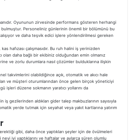
anıdır. Oyununun zirvesinde performans gösteren herhangi
lunu bulmuştur. Personeliniz günlerinin önemli bir bölümünü bu
çalışıyor ve daha teşvik edici işlere yönlendirilmesi gereken
s hafızası çalışmasıdır. Bu ruh halini iş yerinizden
ıcı olan daha bağlı bir ekibiniz olduğundan emin olmanız
erine ve zorlu durumlara nasıl çözümler bulduklarına ilişkin
el takvimlerini olabildiğince açık, otomatik ve akıcı hale
rdan ve müşteri oturumlarından önce gelen birçok yöneticiyi
özgü işleri düzene sokmanın yaratıcı yollarını da
 iş gezilerinden aldıkları gider talep makbuzlarının sayısıyla
matik yerde tutmak için seyahat veya yakıt kartlarına yatırım
r
gerektiği gibi, daha önce yaptıkları şeyler için de övülmeleri
neyi iyi yaptıklarını ve haftalar ve aylarca süren olumlu