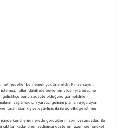
in net hedefler belirlemek çok önemlidir. Kimse suyun
istemez; rolleri dâhilinde beklenen yıldan yıla büyüme
rı geliştikçe bunun adapte olduğunu görmelidirler.
alarını sağlamak için yaratıcı gelişim planları uyguluyor.
 tarafından kişiselleştirilmiş iki ila üç yıllık geliştirme
l içinde kendilerini nerede gördüklerini sormuşsunuzdur. Bu
ni çıktıları kadar önemsediğinizi gösteren, üzerinde hareket