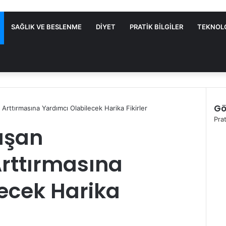
SAĞLIK VE BESLENME
DIYET
PRATIK BILGILER
TEKNOL
Gö
 Arttırmasına Yardımcı Olabilecek Harika Fikirler
K
Prat
lışan
a
p
a
Arttırmasına
l
ı
ecek Harika