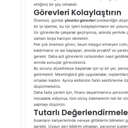
ettiğiniz bir şey olmalıdır.
Görevleri Kolaylaştırın
Önemsiz, günlük
yönetici görevleri
üretkenliğin düşm
bir iyi işletme, bu tür işleri kolaylaştırmanın bir yo
tür görevlerde çalışarak geçiriyorsa, aslında yerinde 
zamanı boşa harcıyor demektir.
Pek çok önemsiz görev, beyni meşgul etmeyen rutin, ka
kaldırmanız ve işe başlayan, anında proaktif ve yarat
gerekir. Daha acil görevlerin üstesinden nasıl geldikl
anında sonuçlar göreceksiniz.
Bu sorunu düzeltmeye başlamak için iyi bir yer, person
getirmektir. Meetingbird gibi uygulamalar, toplantıla
ortadan kaldırır. Ayrıca ekibinizin farklı sektörlerine 
düşünmelisiniz.
Daha fazla yardım için, finans departmanınız personelin
mücadele ediyorsa, tüm sürüş ödemelerini tek bir oto
yapmayı düşünün.
Tutarlı Değerlendirmele
İnsanların kariyerlerinde nereye gittiklerini bilmeleri 
gerekir. Uygun geri bildirim olmadan, personel üyeleri 