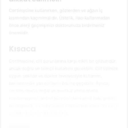
Cortimycine kullanırken, gözlerden ve ağzın iç
kısmından kaçınılmalıdır. Üstelik, ilacı kullanmadan
önce alerji geçmişinizi doktorunuza bildirmeniz
önemlidir.
Kısaca
Cortimycine, cilt sorunlarına karşı etkili bir çözümdür,
ancak doğru ve bilinçli kullanımı gerektirir. Cilt tipinize
uygun şekilde ve doktor tavsiyesiyle kullanım,
beklenmedik yan etkilerin önüne geçebilir. Ayrıca,
cortimycine’in doğal ve medikal yöntemlerle
kombinasyonu, tedavi sürecini daha etkili hale getirir.
Bu bilgilerle, cortimycine’in cildinizdeki etkilerini en iyi
şekilde değerlendirebilirsiniz.