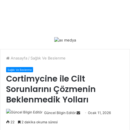
Anasayfa
/
Sağlık Ve Beslenme
Sağlık Ve Beslenme
Cortimycine ile Cilt
Sorunlarını Çözmenin
Beklenmedik Yolları
Güncel Bilgin Editör
S
Ocak 11, 2026
e
22
2 dakika okuma süresi
n