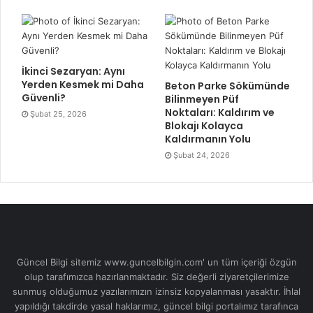
İkinci Sezaryan: Aynı
Yerden Kesmek mi Daha
Beton Parke Sökümünde
Güvenli?
Bilinmeyen Püf
Noktaları: Kaldırım ve
Şubat 25, 2026
Blokajı Kolayca
Kaldırmanın Yolu
Şubat 24, 2026
Güncel Bilgi sitemiz www.guncelbilgin.com' un tüm içeriği özgün
olup tarafımızca hazırlanmaktadır. Siz değerli ziyaretçilerimize
sunmuş olduğumuz yazılarımızın izinsiz kopyalanması yasaktır. İhlal
yapıldığı takdirde yasal haklarımız, güncel bilgi portalımız tarafınca