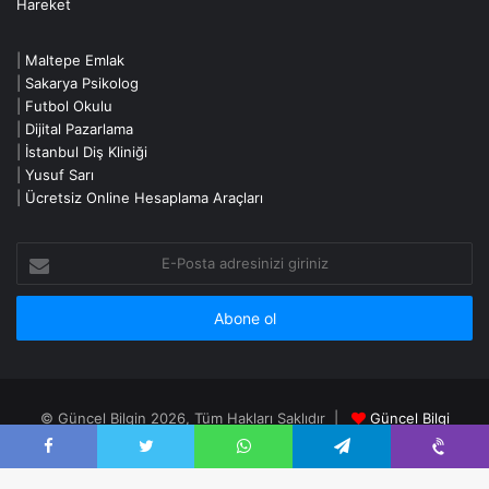
|
Maltepe Emlak
|
Sakarya Psikolog
|
Futbol Okulu
|
Dijital Pazarlama
|
İstanbul Diş Kliniği
|
Yusuf Sarı
|
Ücretsiz Online Hesaplama Araçları
E-
Posta
adresinizi
giriniz
© Güncel Bilgin 2026, Tüm Hakları Saklıdır |
Güncel Bilgi
Portalı
|
Gizlilik Politikası - Privacy Policy
|
İletişim - Contact
Facebook
Twitter
WhatsApp
Telegram
Viber