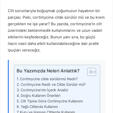
d
a
Cilt sorunlarıyla boğuşmak çoğumuzun hayatının bir
n
parçası. Peki, cortimycine cilde sürülür mü ve bu krem
e
gerçekten ne işe yarar? Bu yazıda, cortimycine’in cilt
m
üzerindeki beklenmedik kullanımlarını ve uzun vadeli
a
etkilerini keşfedeceğiz. Bunun yanı sıra, bu güçlü
i
ilacın nasıl daha etkili kullanılabileceğine dair pratik
l
ipuçları vereceğiz.
Bu Yazımızda Neleri Anlattık?
Cortimycine cilde sürülürmü Nedir?
Cortimycine Nedir ve Cilde Sürülür mü?
Cortimycine’nin İçerik Analizi
Doğru Kullanım Önerileri
Cilt Tipine Göre Cortimycine Kullanımı
Yağlı Ciltlerde Kullanım
Kuru ve Hassas Ciltlerde Kullanım