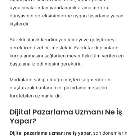
uygulamalarından yararlanarak arama motoru
dünyasının gereksinimlerine uygun tasarlama yapan
kişilerdir
Sürekli olarak kendini yenilemeyi ve geliştirmeyi
gerektiren özel bir meslektir. Farklı farklı planların
kurgulanmasını sağlarken mevcuttaki tüm verilen en
başta analiz edilmesini gerektirir.
Markaların sahip olduğu müşteri segmentlerini
oluşturarak bunlara özel pazarlama mesajları
türetebilen uzmanlardır.
Dijital Pazarlama Uzmanı Ne İş
Yapar?
Dijital pazarlama uzmanı ne iş yapar,
son dönemlerin