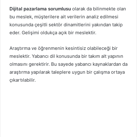
Dijital pazarlama sorumlusu
olarak da bilinmekte olan
bu meslek, müşterilere ait verilerin analiz edilmesi
konusunda çeşitli sektör dinamitlerini yakından takip
eder. Gelişimi oldukça açık bir meslektir.
Araştırma ve öğrenmenin kesintisiz olabileceği bir
meslektir. Yabancı dil konusunda bir takım alt yapının
olmasını gerektirir. Bu sayede yabancı kaynaklardan da
araştırma yapılarak taleplere uygun bir çalışma ortaya
çıkartılabilir.