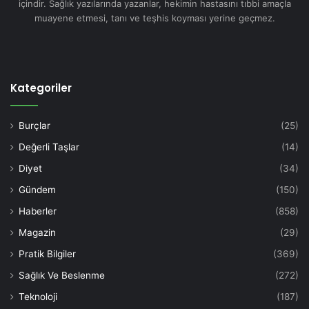
içindir. Sağlık yazılarında yazanlar, hekimin hastasını tıbbi amaçla
muayene etmesi, tanı ve teşhis koyması yerine geçmez.
Kategoriler
Burçlar
(25)
Değerli Taşlar
(14)
Diyet
(34)
Gündem
(150)
Haberler
(858)
Magazin
(29)
Pratik Bilgiler
(369)
Sağlık Ve Beslenme
(272)
Teknoloji
(187)