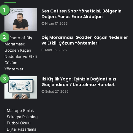
Ses Getiren Spor Yöneticisi, Bölgenin
Değeri: Yunus Emre Akdoğan
Nisan 17, 2026
Diş Morarması: Gözden Kaçan Nedenler
ve Etkili Çözüm Yöntemleri
Mart 16, 2026
İki Kişilik Yoga: Eşinizle Bağlantınızı
Güçlendiren 7 Unutulmaz Hareket
Şubat 27, 2026
|
Maltepe Emlak
|
Sakarya Psikolog
|
Futbol Okulu
|
Dijital Pazarlama