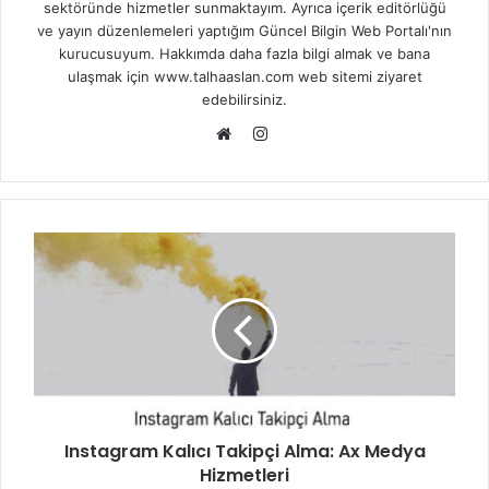
sektöründe hizmetler sunmaktayım. Ayrıca içerik editörlüğü
ve yayın düzenlemeleri yaptığım Güncel Bilgin Web Portalı'nın
kurucusuyum. Hakkımda daha fazla bilgi almak ve bana
ulaşmak için www.talhaaslan.com web sitemi ziyaret
edebilirsiniz.
Instagram
Web
sitesi
Instagram Kalıcı Takipçi Alma: Ax Medya
Hizmetleri