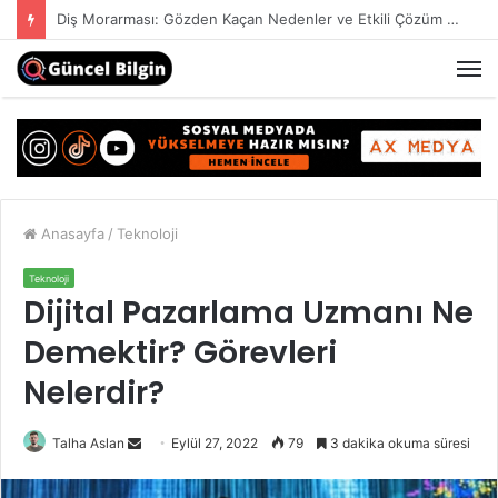
İki Kişilik Yoga: Eşinizle Bağlantınızı Güçlendiren 7 Unutulmaz Hareket
M
Anasayfa
/
Teknoloji
Teknoloji
Dijital Pazarlama Uzmanı Ne
Demektir? Görevleri
Nelerdir?
Send
Talha Aslan
Eylül 27, 2022
79
3 dakika okuma süresi
an
email