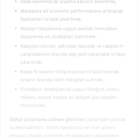
Odak kelimelerde aranma sayısını belirleme,
Markalara ait ürünlerin performansını arttıracak
faaliyetleri ortaya çıkartmak,
Müşteri taleplerine uygun şekilde innovative
düşünerek ve stratejileri belirleme,
Rakipleri bilmek, yakından tanımak ve rakiplerin
çalışmalarının dışında yep yeni çalışmalar ortaya
çıkartmak.
Rakip firmaların iletişim yönlerini belirleyerek
onların dışında farklı mesajlar sunmak,
Firmaların stratejilerine uygun fotoğraf, video,
reklam, sosyal medya ve iletişim gibi planları
oluşturmak,
Dijital pazarlama uzmanı görevleri
yukarıdaki şekilde
sıralanmaktadır. Görev tanımında var olan görevi
eksiksiz olarak yürütmek ve yürütülen çalışmaların