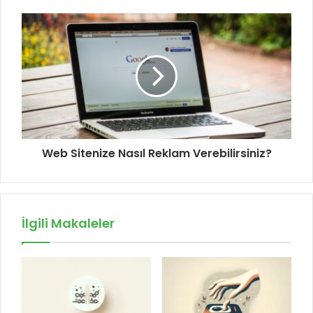
Web Sitenize Nasıl Reklam Verebilirsiniz?
İlgili Makaleler