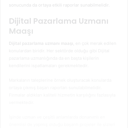
sonucunda da ortaya etkili raporlar sunabilmelidir.
Dijital Pazarlama Uzmanı
Maaşı
Dijital pazarlama uzmanı maaşı,
en çok merak edilen
konulardan biridir. Her sektörde olduğu gibi Dijital
pazarlama uzmanlığında da en başta kişilerin
kendilerini ispatlamaları gerekmektedir.
Markaların taleplerine örnek oluşturacak konularda
ortaya çıkmış başarı raporları sunulabilmelidir.
Firmalar aldıkları kaliteli hizmetin karşılığını fazlasıyla
vermektedir.
İşinde uzman ve çeşitli anlamlarda donanımlı en
önemlisi de yapmış olduğu başarılı projeler ile sizleri