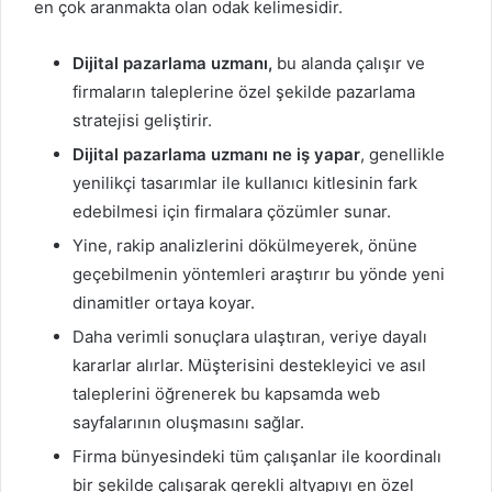
en çok aranmakta olan odak kelimesidir.
Dijital pazarlama uzmanı,
bu alanda çalışır ve
firmaların taleplerine özel şekilde pazarlama
stratejisi geliştirir.
Dijital pazarlama uzmanı ne iş yapar
, genellikle
yenilikçi tasarımlar ile kullanıcı kitlesinin fark
edebilmesi için firmalara çözümler sunar.
Yine, rakip analizlerini dökülmeyerek, önüne
geçebilmenin yöntemleri araştırır bu yönde yeni
dinamitler ortaya koyar.
Daha verimli sonuçlara ulaştıran, veriye dayalı
kararlar alırlar. Müşterisini destekleyici ve asıl
taleplerini öğrenerek bu kapsamda web
sayfalarının oluşmasını sağlar.
Firma bünyesindeki tüm çalışanlar ile koordinalı
bir şekilde çalışarak gerekli altyapıyı en özel