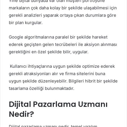
Yine dijital dünyada var olan müşteri portföyüne
markaların çok daha kolay bir şekilde ulaşabilmesi için
gerekli analizleri yaparak ortaya çıkan durumlara göre
bir plan kurgular.
Google algoritmalarına paralel bir şekilde hareket
ederek geçişten gelen tecrübeleri ile aksiyon alınması
gerektiğini en özel şekilde bilir, uygular.
Kullanıcı ihtiyaçlarına uygun şekilde optimize ederek
gerekli atraksiyonları alır ve firma sitelerini buna
uygun şekilde düzenleyebilir. Bilgileri hibrit bir şekilde
tasarlama özelliği bulunmaktadır.
Dijital Pazarlama Uzmanı
Nedir?
Dijital pazarlama uzmanı nedir, temel yazılım