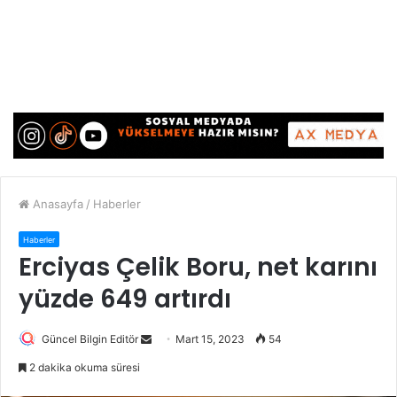
Anasayfa
/
Haberler
Haberler
Erciyas Çelik Boru, net karını
yüzde 649 artırdı
Güncel Bilgin Editör
S
Mart 15, 2023
54
e
2 dakika okuma süresi
n