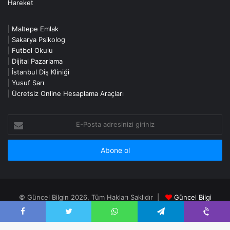
|
Maltepe Emlak
|
Sakarya Psikolog
|
Futbol Okulu
|
Dijital Pazarlama
|
İstanbul Diş Kliniği
|
Yusuf Sarı
|
Ücretsiz Online Hesaplama Araçları
E-
Posta
adresinizi
giriniz
© Güncel Bilgin 2026, Tüm Hakları Saklıdır |
Güncel Bilgi
Portalı
|
Gizlilik Politikası - Privacy Policy
|
İletişim - Contact
Facebook
Twitter
WhatsApp
Telegram
Viber