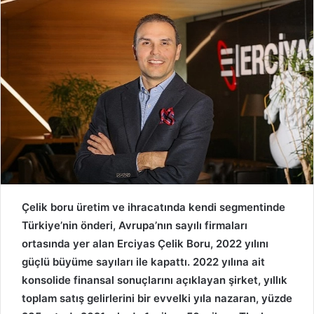
d
a
n
e
m
a
i
l
Çelik boru üretim ve ihracatında kendi segmentinde
Türkiye’nin önderi, Avrupa’nın sayılı firmaları
ortasında yer alan Erciyas Çelik Boru, 2022 yılını
güçlü büyüme sayıları ile kapattı. 2022 yılına ait
konsolide finansal sonuçlarını açıklayan şirket, yıllık
toplam satış gelirlerini bir evvelki yıla nazaran, yüzde