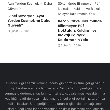
İkinci Sezaryan: Aynı
Yerden Kesmek mi Daha
Beton Parke Sökümünde
Güvenli?
Bilinmeyen Püf
Noktaları: Kaldırım ve
Şubat 25, 2026
Blokajı Kolayca
Kaldırmanın Yolu
Şubat 24, 2026
Güncel Bilgi sitemiz www.guncelbilgin.com' un tüm içeriği özgün
olup tarafımızca hazırlanmaktadır. Siz değerli ziyaretçilerimize
sunmuş olduğumuz yazılarımızın izinsiz kopyalanması yasaktır. İhlal
yapıldığı takdirde yasal haklarımız, güncel bilgi portalımız tarafınca
kullanılacaktır. Site içeriğinde bulunan bilgiler destek sağlamak
içindir. Sağlık yazılarında yazanlar, hekimin hastasını tıbbi amaçla