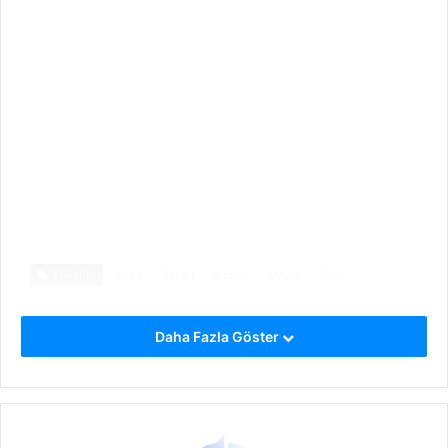
Etiketler
2022
Başarı
İhracat
Milyar
Satış
Daha Fazla Göster