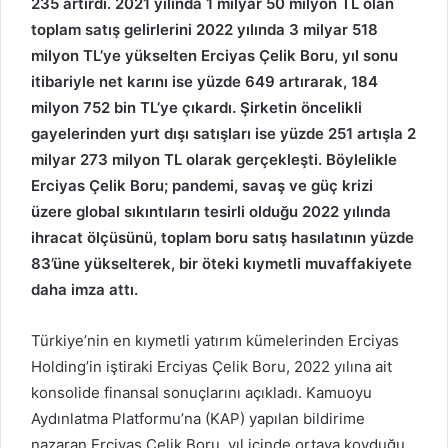
235 artırdı. 2021 yılında 1 milyar 50 milyon TL olan
toplam satış gelirlerini 2022 yılında 3 milyar 518
milyon TL’ye yükselten Erciyas Çelik Boru, yıl sonu
itibariyle net karını ise yüzde 649 artırarak, 184
milyon 752 bin TL’ye çıkardı. Şirketin öncelikli
gayelerinden yurt dışı satışları ise yüzde 251 artışla 2
milyar 273 milyon TL olarak gerçekleşti. Böylelikle
Erciyas Çelik Boru; pandemi, savaş ve güç krizi
üzere global sıkıntıların tesirli olduğu 2022 yılında
ihracat ölçüsünü, toplam boru satış hasılatının yüzde
83’üne yükselterek, bir öteki kıymetli muvaffakiyete
daha imza attı.
Türkiye’nin en kıymetli yatırım kümelerinden Erciyas
Holding’in iştiraki Erciyas Çelik Boru, 2022 yılına ait
konsolide finansal sonuçlarını açıkladı. Kamuoyu
Aydınlatma Platformu’na (KAP) yapılan bildirime
nazaran Erciyas Çelik Boru, yıl içinde ortaya koyduğu