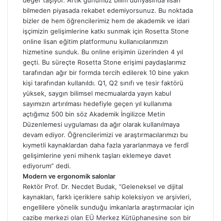
bilmeden piyasada rekabet edemiyorsunuz. Bu noktada
bizler de hem öğrencilerimiz hem de akademik ve idari
işçimizin gelişimlerine katkı sunmak için Rosetta Stone
online lisan eğitim platformunu kullanıcılarımızın
hizmetine sunduk. Bu online erişimin üzerinden 4 yıl
geçti. Bu süreçte Rosetta Stone erişimi paydaşlarımız
tarafından ağır bir formda tercih edilerek 10 bine yakın
kişi tarafından kullanıldı. Q1, Q2 sınıfı ve tesir faktörü
yüksek, saygın bilimsel mecmualarda yayın kabul
sayımızın artırılması hedefiyle geçen yıl kullanıma
açtığımız 500 bin söz Akademik İngilizce Metin
Düzenlemesi uygulaması da ağır olarak kullanılmaya
devam ediyor. Öğrencilerimizi ve araştırmacılarımızı bu
kıymetli kaynaklardan daha fazla yararlanmaya ve ferdî
gelişimlerine yeni mihenk taşları eklemeye davet
ediyorum” dedi.
Modern ve ergonomik salonlar
Rektör Prof. Dr. Necdet Budak, “Geleneksel ve dijital
kaynakları, farklı içeriklere sahip koleksiyon ve arşivleri,
engellilere yönelik sunduğu imkanlarla araştırmacılar için
cazibe merkezi olan EÜ Merkez Kütüphanesine son bir