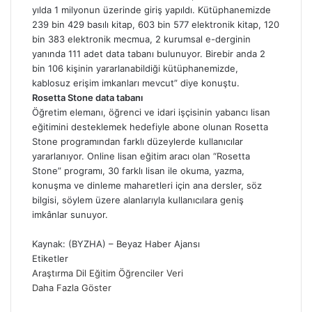
yılda 1 milyonun üzerinde giriş yapıldı. Kütüphanemizde
239 bin 429 basılı kitap, 603 bin 577 elektronik kitap, 120
bin 383 elektronik mecmua, 2 kurumsal e-derginin
yanında 111 adet data tabanı bulunuyor. Birebir anda 2
bin 106 kişinin yararlanabildiği kütüphanemizde,
kablosuz erişim imkanları mevcut” diye konuştu.
Rosetta Stone data tabanı
Öğretim elemanı, öğrenci ve idari işçisinin yabancı lisan
eğitimini desteklemek hedefiyle abone olunan Rosetta
Stone programından farklı düzeylerde kullanıcılar
yararlanıyor. Online lisan eğitim aracı olan “Rosetta
Stone” programı, 30 farklı lisan ile okuma, yazma,
konuşma ve dinleme maharetleri için ana dersler, söz
bilgisi, söylem üzere alanlarıyla kullanıcılara geniş
imkânlar sunuyor.
Kaynak: (BYZHA) – Beyaz Haber Ajansı
Etiketler
Araştırma
Dil
Eğitim
Öğrenciler
Veri
Daha Fazla Göster