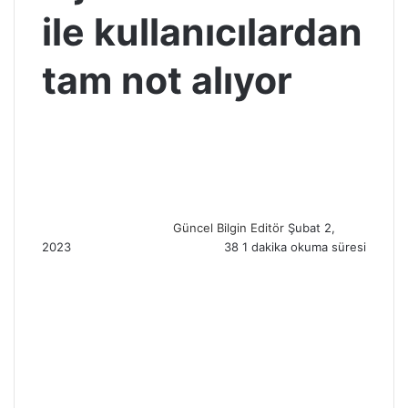
ile kullanıcılardan
tam not alıyor
S
e
n
d
a
n
Güncel Bilgin Editör
Şubat 2,
e
2023
38
1 dakika okuma süresi
m
a
i
l