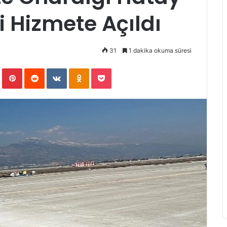
i Hizmete Açıldı
31
1 dakika okuma süresi
Tumblr
Pinterest
Reddit
VKontakte
Odnoklassniki
Pocket