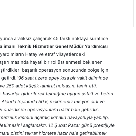
yunca aralıksız çalışarak 45 farklı noktaya süratlice
alimanı Teknik Hizmetler Genel Müdür Yardımcısı
 yardımların Hatay ve etraf vilayetlerdeki
aştırılmasında hayati bir rol üstlenmesi beklenen
ştirdikleri başarılı operasyon sonucunda bölge için
getirdi.
”96 saat üzere epey kısa bir vakit diliminde
ve 250 adet küçük tamirat noktasını tamir etti.
e hasarlar giderilerek tekniğine uygun asfalt ve beton
iz. Alanda toplamda 50 iş makinemiz misyon aldı ve
i onardık ve operasyonlara hazır hale getirdik.
ometrelik kısmını açarak; ikmalin havayoluyla yapılıp,
letilmesini sağlamaktı. 12 Şubat Pazar günü prestijiyle
anı pistini tekrar hizmete hazır hale getirebilmek