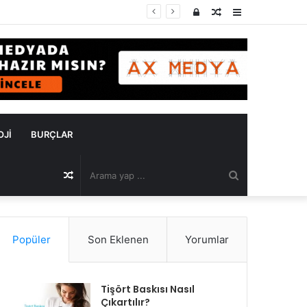
Kayıt
Rastgele
Kenar
Ol
Makale
Bölmesi
OJI
BURÇLAR
Arama
Rastgele
yap
Makale
Popüler
Son Eklenen
Yorumlar
...
Tişört Baskısı Nasıl
Çıkartılır?