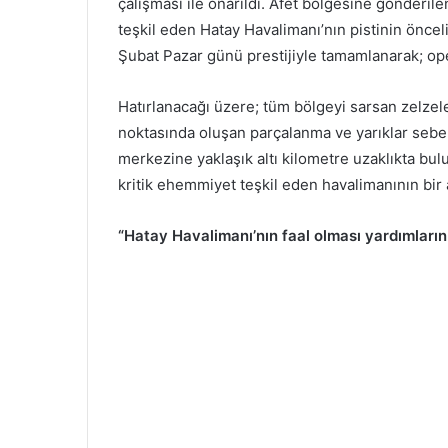
çalışması ile onarıldı. Afet bölgesine gönderilen
teşkil eden Hatay Havalimanı’nın pistinin öncelik
Şubat Pazar günü prestijiyle tamamlanarak; oper
Hatırlanacağı üzere; tüm bölgeyi sarsan zelzele
noktasında oluşan parçalanma ve yarıklar sebeb
merkezine yaklaşık altı kilometre uzaklıkta bul
kritik ehemmiyet teşkil eden havalimanının bir
“Hatay Havalimanı’nın faal olması yardımların