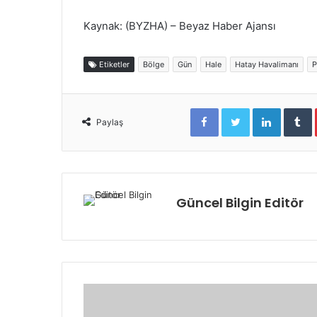
Kaynak: (BYZHA) – Beyaz Haber Ajansı
Etiketler
Bölge
Gün
Hale
Hatay Havalimanı
P
Facebook
Twitter
LinkedIn
Tumblr
Paylaş
Güncel Bilgin Editör