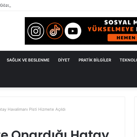
 Gözden Kaçan Nedenler ve Etkili Çözüm Yöntemleri
SAĞLIK VE BESLENME
DIYET
PRATIK BILGILER
TEKNOL
tay Havalimanı Pisti Hizmete Açıldı
te Onardığı Hatay