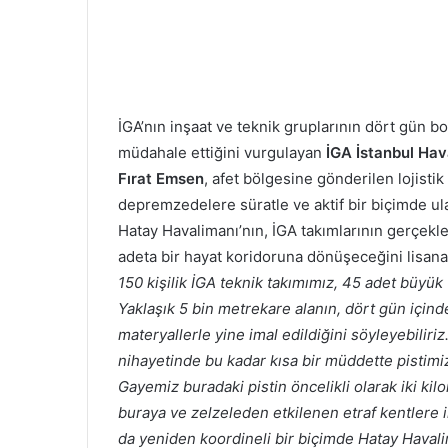
İGA’nın inşaat ve teknik gruplarının dört gün bo
müdahale ettiğini vurgulayan
İGA İstanbul Hav
Fırat Emsen
,
afet bölgesine gönderilen lojistik
depremzedelere süratle ve aktif bir biçimde ul
Hatay Havalimanı’nın, İGA takımlarının gerçekle
adeta bir hayat koridoruna dönüşeceğini lisana 
150 kişilik İGA teknik takımımız, 45 adet büyük 
Yaklaşık 5 bin metrekare alanın, dört gün içind
materyallerle yine imal edildiğini söyleyebilir
nihayetinde bu kadar kısa bir müddette pistimiz
Gayemiz buradaki pistin öncelikli olarak iki kil
buraya ve zelzeleden etkilenen etraf kentlere i
da yeniden koordineli bir biçimde Hatay Havalim