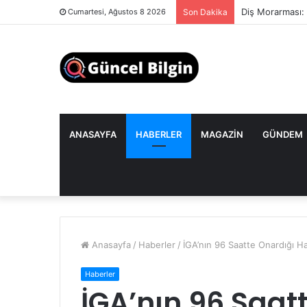
Diş Morarması:
Cumartesi, Ağustos 8 2026
Son Dakika
ANASAYFA
HABERLER
MAGAZIN
GÜNDEM
Anasayfa
/
Haberler
/
İGA’nın 96 Saatte Onardığı Ha
Haberler
İGA’nın 96 Saat