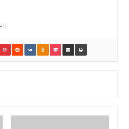
ist
Pinterest
Reddit
VKontakte
Odnoklassniki
Pocket
E-Posta ile paylaş
Yazdır