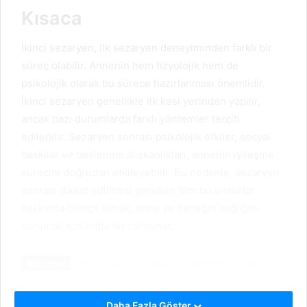
Kısaca
İkinci sezaryen, ilk sezaryen deneyiminden farklı bir
süreç olabilir. Annenin hem fizyolojik hem de
psikolojik olarak bu sürece hazırlanması önemlidir.
İkinci sezaryen genellikle ilk kesi yerinden yapılır,
ancak bazı durumlarda farklı yöntemler tercih
edilebilir. Sezaryen sonrası psikolojik etkiler, sosyal
baskılar ve beslenme alışkanlıkları, annenin iyileşme
sürecini doğrudan etkileyebilir. Bu nedenle, sezaryen
sonrası dikkat edilmesi gereken tüm bu unsurlar
hakkında bilinçli olmak, anne ve bebeğin sağlığını
korumak için kritik bir rol oynar.
Etiketler
ayni
Kadınlar
kesiliyor
sezeryan
yerden
Daha Fazla Göster