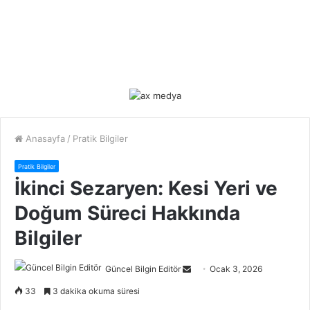
Anasayfa
/
Pratik Bilgiler
Pratik Bilgiler
İkinci Sezaryen: Kesi Yeri ve
Doğum Süreci Hakkında
Bilgiler
Güncel Bilgin Editör
S
Ocak 3, 2026
e
33
3 dakika okuma süresi
n