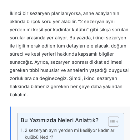
d
a
İkinci bir sezaryen planlanıyorsa, anne adaylarının
n
aklında birçok soru yer alabilir. “2 sezeryan aynı
e
yerden mi kesiliyor kadınlar kulübü” gibi sıkça sorulan
m
sorular arasında yer alıyor. Bu yazıda, ikinci sezaryen
a
ile ilgili merak edilen tüm detayları ele alacak, doğum
i
süreci ve kesi yerleri hakkında kapsamlı bilgiler
l
sunacağız. Ayrıca, sezaryen sonrası dikkat edilmesi
gereken tıbbi hususlar ve annelerin yaşadığı duygusal
zorluklara da değineceğiz. Şimdi, ikinci sezaryen
hakkında bilmeniz gereken her şeye daha yakından
bakalım.
Bu Yazımızda Neleri Anlattık?
2 sezeryan aynı yerden mi kesiliyor kadınlar
kulübü Nedir?