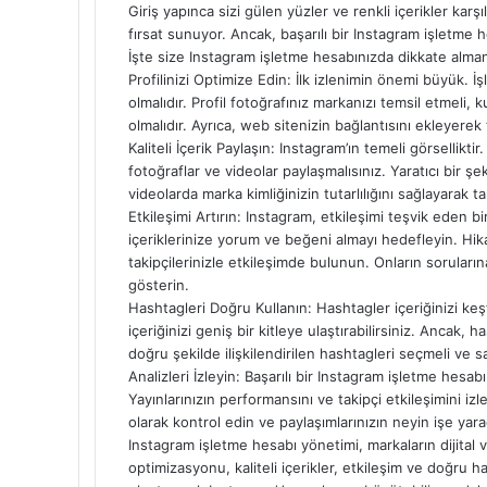
Giriş yapınca sizi gülen yüzler ve renkli içerikler karş
fırsat sunuyor. Ancak, başarılı bir Instagram işletme 
İşte size Instagram işletme hesabınızda dikkate alman
Profilinizi Optimize Edin: İlk izlenimin önemi büyük.
olmalıdır. Profil fotoğrafınız markanızı temsil etmeli, ku
olmalıdır. Ayrıca, web sitenizin bağlantısını ekleyerek t
Kaliteli İçerik Paylaşın: Instagram’ın temeli görselliktir
fotoğraflar ve videolar paylaşmalısınız. Yaratıcı bir ş
videolarda marka kimliğinizin tutarlılığını sağlayarak ta
Etkileşimi Artırın: Instagram, etkileşimi teşvik eden bi
içeriklerinize yorum ve beğeni almayı hedefleyin. Hikay
takipçilerinizle etkileşimde bulunun. Onların soruların
gösterin.
Hashtagleri Doğru Kullanın: Hashtagler içeriğinizi keşfe
içeriğinizi geniş bir kitleye ulaştırabilirsiniz. Ancak,
doğru şekilde ilişkilendirilen hashtagleri seçmeli ve say
Analizleri İzleyin: Başarılı bir Instagram işletme hesa
Yayınlarınızın performansını ve takipçi etkileşimini izleye
olarak kontrol edin ve paylaşımlarınızın neyin işe yara
Instagram işletme hesabı yönetimi, markaların dijital var
optimizasyonu, kaliteli içerikler, etkileşim ve doğru hash