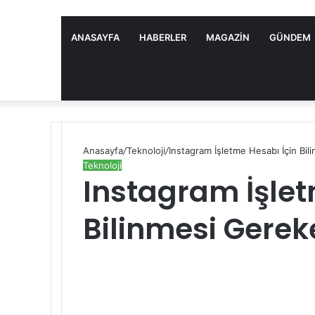
ANASAYFA
HABERLER
MAGAZIN
GÜNDEM
Anasayfa
/
Teknoloji
/
Instagram İşletme Hesabı İçin Bil
Teknoloji
Instagram İşlet
Bilinmesi Gerek
S
e
n
d
a