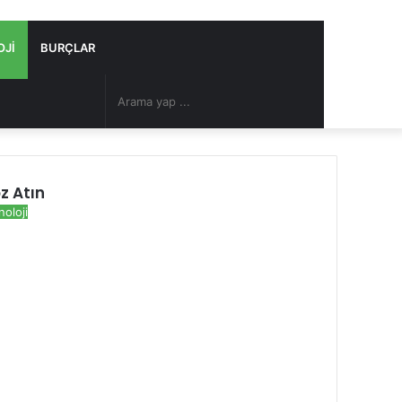
OJI
BURÇLAR
Arama
Rastgele
yap
Makale
z Atın
...
noloji