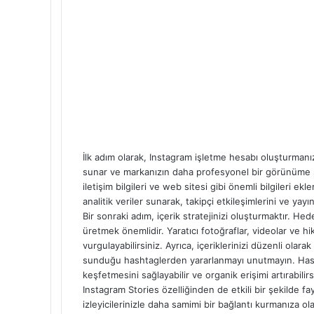
İlk adım olarak, Instagram işletme hesabı oluşturmanı
sunar ve markanızın daha profesyonel bir görünüme sah
iletişim bilgileri ve web sitesi gibi önemli bilgileri e
analitik veriler sunarak, takipçi etkileşimlerini ve yay
Bir sonraki adım, içerik stratejinizi oluşturmaktır. Hed
üretmek önemlidir. Yaratıcı fotoğraflar, videolar ve 
vurgulayabilirsiniz. Ayrıca, içeriklerinizi düzenli olara
sunduğu hashtaglerden yararlanmayı unutmayın. Hashta
keşfetmesini sağlayabilir ve organik erişimi artırabilirs
Instagram Stories özelliğinden de etkili bir şekilde fa
izleyicilerinizle daha samimi bir bağlantı kurmanıza ol