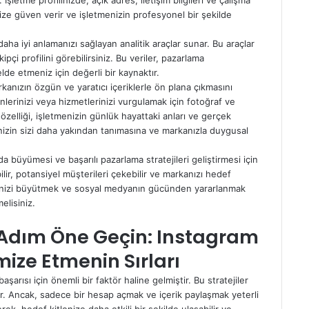
 İşletme profilinizde; açık adres, iletişim bilgileri ve çalışma
rinize güven verir ve işletmenizin profesyonel bir şekilde
aha iyi anlamanızı sağlayan analitik araçlar sunar. Bu araçlar
kipçi profilini görebilirsiniz. Bu veriler, pazarlama
elde etmeniz için değerli bir kaynaktır.
kanızın özgün ve yaratıcı içeriklerle ön plana çıkmasını
lerinizi veya hizmetlerinizi vurgulamak için fotoğraf ve
özelliği, işletmenizin günlük hayattaki anları ve gerçek
rinizin sizi daha yakından tanımasına ve markanızla duygusal
 büyümesi ve başarılı pazarlama stratejileri geliştirmesi için
bilir, potansiyel müşterileri çekebilir ve markanızı hedef
şletmenizi büyütmek ve sosyal medyanın gücünden yararlanmak
elisiniz.
r Adım Öne Geçin: Instagram
ize Etmenin Sırları
aşarısı için önemli bir faktör haline gelmiştir. Bu stratejiler
ır. Ancak, sadece bir hesap açmak ve içerik paylaşmak yeterli