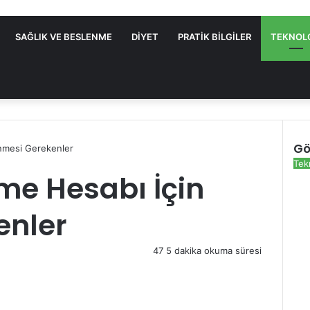
SAĞLIK VE BESLENME
DIYET
PRATIK BILGILER
TEKNOL
Gö
inmesi Gerekenler
K
Tek
me Hesabı İçin
a
p
a
enler
l
ı
47
5 dakika okuma süresi