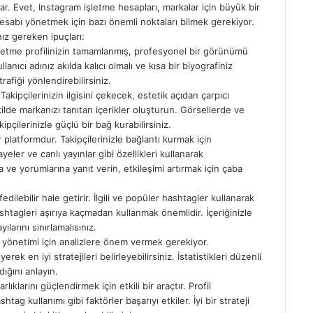
ılar. Evet, Instagram işletme hesapları, markalar için büyük bir
hesabı yönetmek için bazı önemli noktaları bilmek gerekiyor.
ız gereken ipuçları:
 İşletme profilinizin tamamlanmış, profesyonel bir görünümü
llanıcı adınız akılda kalıcı olmalı ve kısa bir biyografiniz
rafiği yönlendirebilirsiniz.
. Takipçilerinizin ilgisini çekecek, estetik açıdan çarpıcı
ekilde markanızı tanıtan içerikler oluşturun. Görsellerde ve
kipçilerinizle güçlü bir bağ kurabilirsiniz.
r platformdur. Takipçilerinizle bağlantı kurmak için
eler ve canlı yayınlar gibi özellikleri kullanarak
a ve yorumlarına yanıt verin, etkileşimi artırmak için çaba
dilebilir hale getirir. İlgili ve popüler hashtagler kullanarak
 hashtagleri aşırıya kaçmadan kullanmak önemlidir. İçeriğinizle
ılarını sınırlamalısınız.
bı yönetimi için analizlere önem vermek gerekiyor.
rek en iyi stratejileri belirleyebilirsiniz. İstatistikleri düzenli
dığını anlayın.
lıklarını güçlendirmek için etkili bir araçtır. Profil
tag kullanımı gibi faktörler başarıyı etkiler. İyi bir strateji