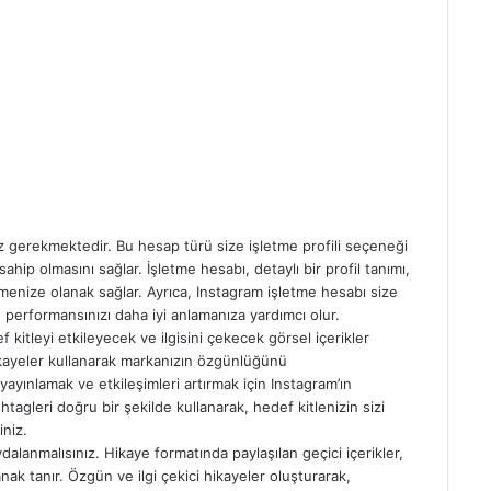
z gerekmektedir. Bu hesap türü size işletme profili seçeneği
ip olmasını sağlar. İşletme hesabı, detaylı bir profil tanımı,
klemenize olanak sağlar. Ayrıca, Instagram işletme hesabı size
ın performansınızı daha iyi anlamanıza yardımcı olur.
ef kitleyi etkileyecek ve ilgisini çekecek görsel içerikler
hikayeler kullanarak markanızın özgünlüğünü
k yayınlamak ve etkileşimleri artırmak için Instagram’ın
gleri doğru bir şekilde kullanarak, hedef kitlenizin sizi
iniz.
ydalanmalısınız. Hikaye formatında paylaşılan geçici içerikler,
anak tanır. Özgün ve ilgi çekici hikayeler oluşturarak,