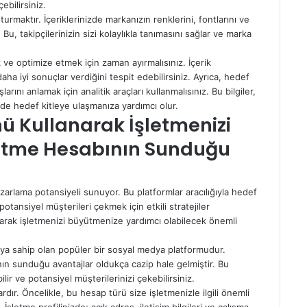
ebilirsiniz.
turmaktır. İçeriklerinizde markanızın renklerini, fontlarını ve
 Bu, takipçilerinizin sizi kolaylıkla tanımasını sağlar ve marka
 ve optimize etmek için zaman ayırmalısınız. İçerik
ha iyi sonuçlar verdiğini tespit edebilirsiniz. Ayrıca, hedef
arını anlamak için analitik araçları kullanmalısınız. Bu bilgiler,
kilde hedef kitleye ulaşmanıza yardımcı olur.
 Kullanarak İşletmenizi
letme Hesabının Sunduğu
zarlama potansiyeli sunuyor. Bu platformlar aracılığıyla hedef
ve potansiyel müşterileri çekmek için etkili stratejiler
anarak işletmenizi büyütmenize yardımcı olabilecek önemli
ıya sahip olan popüler bir sosyal medya platformudur.
’nın sunduğu avantajlar oldukça cazip hale gelmiştir. Bu
bilir ve potansiyel müşterilerinizi çekebilirsiniz.
dır. Öncelikle, bu hesap türü size işletmenizle ilgili önemli