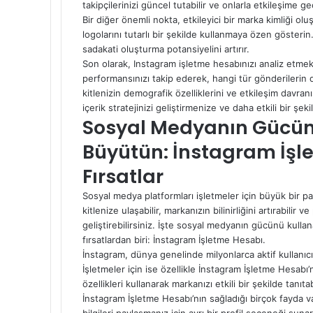
takipçilerinizi güncel tutabilir ve onlarla etkileşime geç
Bir diğer önemli nokta, etkileyici bir marka kimliği oluş
logolarını tutarlı bir şekilde kullanmaya özen gösterin.
sadakati oluşturma potansiyelini artırır.
Son olarak, Instagram işletme hesabınızı analiz etmek
performansınızı takip ederek, hangi tür gönderilerin da
kitlenizin demografik özelliklerini ve etkileşim davranışl
içerik stratejinizi geliştirmenize ve daha etkili bir şe
Sosyal Medyanın Gücünü
Büyütün: İnstagram İş
Fırsatlar
Sosyal medya platformları işletmeler için büyük bir pa
kitlenize ulaşabilir, markanızın bilinirliğini artırabilir 
geliştirebilirsiniz. İşte sosyal medyanın gücünü kull
fırsatlardan biri: İnstagram İşletme Hesabı.
İnstagram, dünya genelinde milyonlarca aktif kullanıc
İşletmeler için ise özellikle İnstagram İşletme Hesabı
özellikleri kullanarak markanızı etkili bir şekilde tanıta
İnstagram İşletme Hesabı’nın sağladığı birçok fayda var