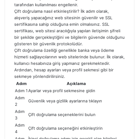
tarafından kullanılması engellenir.
Çift doğrulama nasıl etkinleştirilir? İlk adım olarak,
alışveriş yapacağınız web sitesinin güvenilir ve SSL
sertifikasına sahip olduğuna emin olmalısınız. SSL
sertifikası, web sitesi aracılığıyla yapılan iletişimin şifreli
bir şekilde gerçekleştiğini ve bilgilerin güvende olduğunu
gösteren bir güvenlik protokolüdür.
Çift doğrulama özelliği genellikle banka veya ödeme
hizmeti sağlayıcılarının web sitelerinde bulunur. İlk olarak,
kullanıcı hesabınıza giriş yapmanız gerekmektedir.
Ardından, hesap ayarları veya profil sekmesi gibi bir
sekmeye yönlendirilirsiniz.
Adım
Açıklama
Adım 1
Ayarlar veya profil sekmesine gidin
Adım
Güvenlik veya gizlilik ayarlarına tıklayın
2
Adım
Çift doğrulama seçeneklerini bulun
3
Adım
Çift doğrulama seçeneğini etkinleştirin
4
Adım
İkinci doğrulama adımı için gerekli olan bilgileri