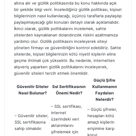
altına alır ve gizlilik politikasında bu konu hakkında açık
bir şekilde bilgi verir. İncelediğiniz gizlilik politikası, kişisel
bilgilerinizin nasıl kullanılacağı, üçüncü taraflarla paylaşılıp
paylaşılmayacağı gibi konuları detaylı olarak açıklamalıdır.
İkinci olarak, gizlilik politikalarını incelemek, sahte
sitelerden kaynaklanan dolandırıcılık riskini azaltmamıza
yardımcı olur. Gizlilik politikasını inceleyerek siteyi
yöneten firmayı ve güvenilirliğini kontrol edebiliriz. Sahte
sitelerde, kişisel bilgilerinizin kötü niyetli kişilerin eline
geçme ihtimali çok yüksektir. Bu nedenle, internetten
alışveriş yaparken gizlilik politikalarını inceleyerek,
güvenilir siteleri tercih etmek önemlidir.
Güçlü Şifre
Güvenilir Siteler
Ssl Sertifikasının
Kullanmanın
Nasıl Bulunur?
Önemi Nedir?
Faydaları
Nelerdir?
– SSL sertifikası,
– Güçlü şifreler,
internet
– Güvenilir siteler,
hesapları kötü
üzerindeki veri
SSL sertifikasına
amaçlı kişilerin
aktarımlarını
sahip olmalıdır.
erişimine karşı
şifrelemek için
korur.