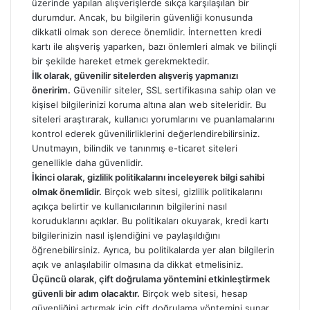
üzerinde yapılan alışverişlerde sıkça karşılaşılan bir
durumdur. Ancak, bu bilgilerin güvenliği konusunda
dikkatli olmak son derece önemlidir. İnternetten kredi
kartı ile alışveriş yaparken, bazı önlemleri almak ve bilinçli
bir şekilde hareket etmek gerekmektedir.
İlk olarak, güvenilir sitelerden alışveriş yapmanızı
öneririm.
Güvenilir siteler, SSL sertifikasına sahip olan ve
kişisel bilgilerinizi koruma altına alan web siteleridir. Bu
siteleri araştırarak, kullanıcı yorumlarını ve puanlamalarını
kontrol ederek güvenilirliklerini değerlendirebilirsiniz.
Unutmayın, bilindik ve tanınmış e-ticaret siteleri
genellikle daha güvenlidir.
İkinci olarak, gizlilik politikalarını inceleyerek bilgi sahibi
olmak önemlidir.
Birçok web sitesi, gizlilik politikalarını
açıkça belirtir ve kullanıcılarının bilgilerini nasıl
koruduklarını açıklar. Bu politikaları okuyarak, kredi kartı
bilgilerinizin nasıl işlendiğini ve paylaşıldığını
öğrenebilirsiniz. Ayrıca, bu politikalarda yer alan bilgilerin
açık ve anlaşılabilir olmasına da dikkat etmelisiniz.
Üçüncü olarak, çift doğrulama yöntemini etkinleştirmek
güvenli bir adım olacaktır.
Birçok web sitesi, hesap
güvenliğini artırmak için çift doğrulama yöntemini sunar.