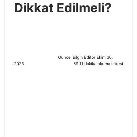
Dikkat Edilmeli?
S
e
n
d
a
n
Güncel Bilgin Editör
Ekim 30,
e
2023
59
11 dakika okuma süresi
m
a
i
l