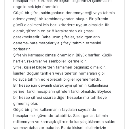
hesaplarımızı korumak ve kişisel bilgilerimizi çalınmasını
engellemek için önemlidir.
Güçlü bir şifre, saldırganların denemeyeceği veya tahmin
edemeyeceği bir kombinasyondan oluşur. Bir şifrenin
güçlü olabilmesi için bazı kriterlere uygun olmalıdır. İlk
olarak, şifrenin en az 8 karakterden oluşması
gerekmektedir. Daha uzun şifreler, saldırganların
deneme-hata metotlarıyla şifreyi tahmin etmesini
zorlaştırır.
Şifrenin karmaşık olması önemlidir. Büyük harfler, küçük
harfler, rakamlar ve semboller içermelidir.
Şifre, kişisel bilgilerden tamamen bağımsız olmalıdır.
İsimler, doğum tarihleri veya telefon numaraları gibi
kolayca tahmin edilebilecek bilgiler içermemelidir.
Bir hesap için devamlı olarak aynı şifrenin kullanılması
yerine, farklı hesapların şifreleri farklı olmalıdır. Böylece,
bir hesap şifresi sızarsa diğer hesaplarımız tehlikeye
girmemiş olur.
Güçlü bir şifre kullanmanın faydaları sayesinde
hesaplarımızı güvende tutabiliriz. Saldırganlar, tahmin
edilemeyen ve karmaşık şifrelerle karşılaştıklarında saldırı
yapmayı daha zor bulurlar. Bu da kişisel bilgilerimizin