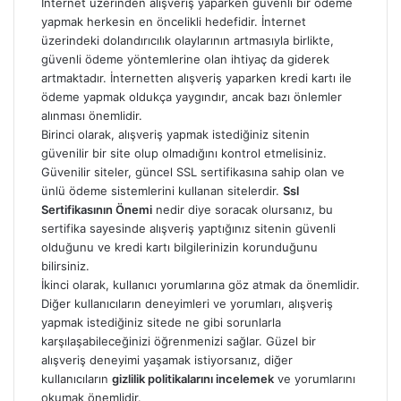
İnternet üzerinden alışveriş yaparken güvenli bir ödeme
yapmak herkesin en öncelikli hedefidir. İnternet
üzerindeki dolandırıcılık olaylarının artmasıyla birlikte,
güvenli ödeme yöntemlerine olan ihtiyaç da giderek
artmaktadır. İnternetten alışveriş yaparken kredi kartı ile
ödeme yapmak oldukça yaygındır, ancak bazı önlemler
alınması önemlidir.
Birinci olarak, alışveriş yapmak istediğiniz sitenin
güvenilir bir site olup olmadığını kontrol etmelisiniz.
Güvenilir siteler, güncel SSL sertifikasına sahip olan ve
ünlü ödeme sistemlerini kullanan sitelerdir.
Ssl
Sertifikasının Önemi
nedir diye soracak olursanız, bu
sertifika sayesinde alışveriş yaptığınız sitenin güvenli
olduğunu ve kredi kartı bilgilerinizin korunduğunu
bilirsiniz.
İkinci olarak, kullanıcı yorumlarına göz atmak da önemlidir.
Diğer kullanıcıların deneyimleri ve yorumları, alışveriş
yapmak istediğiniz sitede ne gibi sorunlarla
karşılaşabileceğinizi öğrenmenizi sağlar. Güzel bir
alışveriş deneyimi yaşamak istiyorsanız, diğer
kullanıcıların
gizlilik politikalarını incelemek
ve yorumlarını
okumak önemlidir.