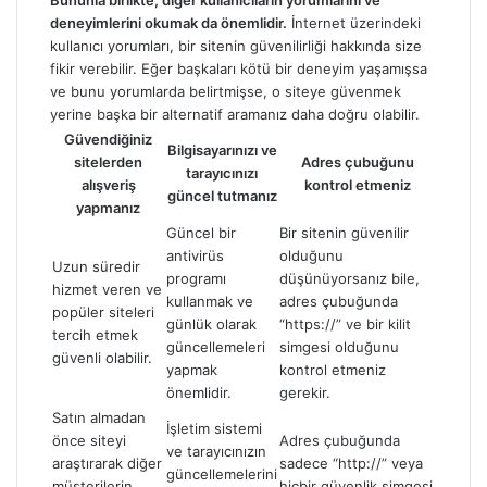
Bununla birlikte, diğer kullanıcıların yorumlarını ve
deneyimlerini okumak da önemlidir.
İnternet üzerindeki
kullanıcı yorumları, bir sitenin güvenilirliği hakkında size
fikir verebilir. Eğer başkaları kötü bir deneyim yaşamışsa
ve bunu yorumlarda belirtmişse, o siteye güvenmek
yerine başka bir alternatif aramanız daha doğru olabilir.
Güvendiğiniz
Bilgisayarınızı ve
sitelerden
Adres çubuğunu
tarayıcınızı
alışveriş
kontrol etmeniz
güncel tutmanız
yapmanız
Güncel bir
Bir sitenin güvenilir
antivirüs
olduğunu
Uzun süredir
programı
düşünüyorsanız bile,
hizmet veren ve
kullanmak ve
adres çubuğunda
popüler siteleri
günlük olarak
“https://” ve bir kilit
tercih etmek
güncellemeleri
simgesi olduğunu
güvenli olabilir.
yapmak
kontrol etmeniz
önemlidir.
gerekir.
Satın almadan
İşletim sistemi
önce siteyi
Adres çubuğunda
ve tarayıcınızın
araştırarak diğer
sadece “http://” veya
güncellemelerini
müşterilerin
hiçbir güvenlik simgesi