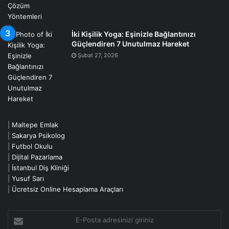
İki Kişilik Yoga: Eşinizle Bağlantınızı
Güçlendiren 7 Unutulmaz Hareket
Şubat 27, 2026
|
Maltepe Emlak
|
Sakarya Psikolog
|
Futbol Okulu
|
Dijital Pazarlama
|
İstanbul Diş Kliniği
|
Yusuf Sarı
|
Ücretsiz Online Hesaplama Araçları
E-
Posta