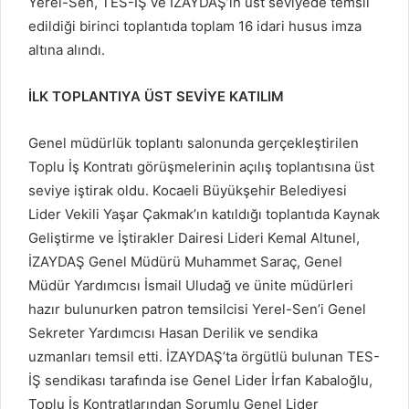
Yerel-Sen, TES-İŞ ve İZAYDAŞ’ın üst seviyede temsil
edildiği birinci toplantıda toplam 16 idari husus imza
altına alındı.
İLK TOPLANTIYA ÜST SEVİYE KATILIM
Genel müdürlük toplantı salonunda gerçekleştirilen
Toplu İş Kontratı görüşmelerinin açılış toplantısına üst
seviye iştirak oldu. Kocaeli Büyükşehir Belediyesi
Lider Vekili Yaşar Çakmak’ın katıldığı toplantıda Kaynak
Geliştirme ve İştirakler Dairesi Lideri Kemal Altunel,
İZAYDAŞ Genel Müdürü Muhammet Saraç, Genel
Müdür Yardımcısı İsmail Uludağ ve ünite müdürleri
hazır bulunurken patron temsilcisi Yerel-Sen’i Genel
Sekreter Yardımcısı Hasan Derilik ve sendika
uzmanları temsil etti. İZAYDAŞ’ta örgütlü bulunan TES-
İŞ sendikası tarafında ise Genel Lider İrfan Kabaloğlu,
Toplu İş Kontratlarından Sorumlu Genel Lider