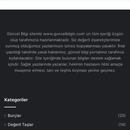
Güncel Bilgi sitemiz www.guncelbilgin.com' un tüm içeriği özgün
olup tarafımızca hazırlanmaktadır. Siz değerli ziyaretçilerimize
sunmuş olduğumuz yazılarımızın izinsiz kopyalanması yasaktır. İhlal
yapıldığı takdirde yasal haklarımız, güncel bilgi portalımız tarafınca
kullanılacaktır. Site içeriğinde bulunan bilgiler destek sağlamak
içindir. Sağlık yazılarında yazanlar, hekimin hastasını tıbbi amaçla
muayene etmesi, tanı ve teşhis koyması yerine geçmez.
Kategoriler
Burçlar
(25)
Değerli Taşlar
(14)