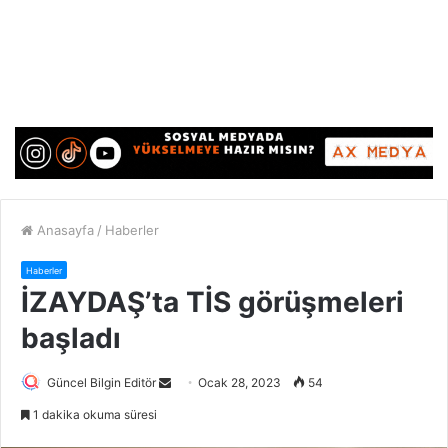
Anasayfa
/
Haberler
Haberler
İZAYDAŞ’ta TİS görüşmeleri
başladı
Güncel Bilgin Editör
S
Ocak 28, 2023
54
e
1 dakika okuma süresi
n