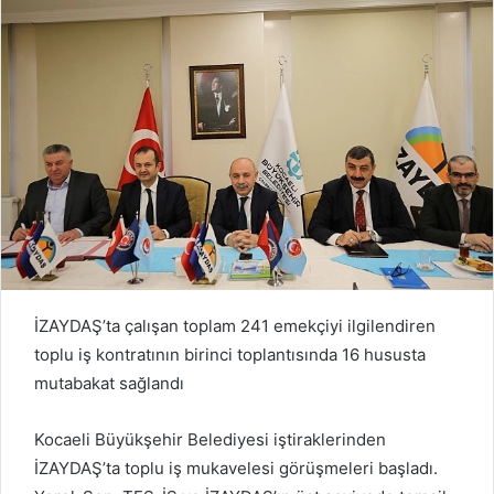
d
a
n
e
m
a
i
l
İZAYDAŞ’ta çalışan toplam 241 emekçiyi ilgilendiren
toplu iş kontratının birinci toplantısında 16 hususta
mutabakat sağlandı
Kocaeli Büyükşehir Belediyesi iştiraklerinden
İZAYDAŞ’ta toplu iş mukavelesi görüşmeleri başladı.