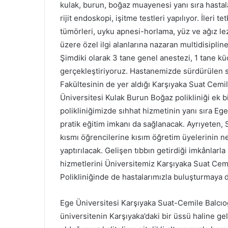
kulak, burun, boğaz muayenesi yanı sıra hastal
rijit endoskopi, işitme testleri yapılıyor. İleri 
tümörleri, uyku apnesi-horlama, yüz ve ağız lez
üzere özel ilgi alanlarına nazaran multidisipline
Şimdiki olarak 3 tane genel anestezi, 1 tane 
gerçekleştiriyoruz. Hastanemizde sürdürülen sı
Fakültesinin de yer aldığı Karşıyaka Suat Cemi
Üniversitesi Kulak Burun Boğaz polikliniği ek 
polikliniğimizde sıhhat hizmetinin yanı sıra Eg
pratik eğitim imkanı da sağlanacak. Ayrıyeten, 
kısmı öğrencilerine kısım öğretim üyelerinin ne
yaptırılacak. Gelişen tıbbın getirdiği imkânlarla bi
hizmetlerini Üniversitemiz Karşıyaka Suat Cemi
Polikliniğinde de hastalarımızla buluşturmaya
Ege Üniversitesi Karşıyaka Suat-Cemile Balcıoğ
üniversitenin Karşıyaka’daki bir üssü haline ge