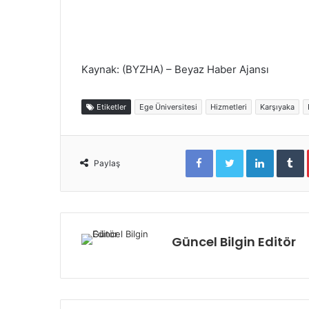
Kaynak: (BYZHA) – Beyaz Haber Ajansı
Etiketler
Ege Üniversitesi
Hizmetleri
Karşıyaka
Facebook
Twitter
LinkedIn
Tumblr
Paylaş
Güncel Bilgin Editör