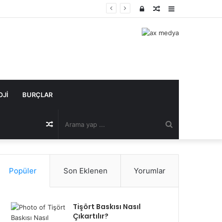
Kayıt
Rastgele
Kenar
Ol
Makale
Bölmesi
OJI
BURÇLAR
Arama
Rastgele
yap
Makale
Popüler
Son Eklenen
Yorumlar
...
Tişört Baskısı Nasıl
Çıkartılır?