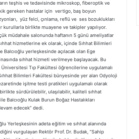
arın teşhis ve tedavisinde mikroskop, fiberoptik ve
tetkik gereken hastalar için vertigo, baş boyun
yonları, yüz felci, çınlama, reflü ve ses bozuklukları
r kurullarla birlikte muayene ve takipler yapılıyor.
küçük müdahale salonunda haftanın 5 günü ameliyatlar
hhat hizmetlerine ek olarak, içinde Sıhhat Bilimleri
le Balcıoğlu yerleşkesinde açılacak olan Ege
binasında sıhhat hizmeti verilmeye başlayacak. Bu
e Üniversitesi Tıp Fakültesi öğrencilerine uygulamalı
Sıhhat Bilimleri Fakültesi bünyesinde yer alan Odyoloji
zaretinde işitme testi pratikleri uygulamalı olarak
rlikte sürdürülebilir, ulaşılabilir, kaliteli sıhhat
le Balcıoğlu Kulak Burun Boğaz Hastalıkları
 devam edecek” dedi.
lu Yerleşkesinin adeta eğitim ve sıhhat alanında
ldiğini vurgulayan Rektör Prof. Dr. Budak, “Sahip