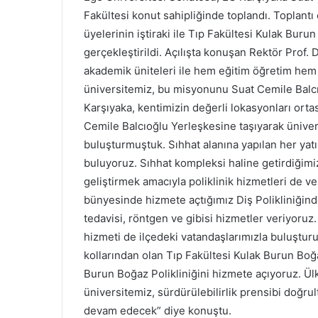
Fakültesi konut sahipliğinde toplandı. Toplant
üyelerinin iştiraki ile Tıp Fakültesi Kulak Burun 
gerçekleştirildi. Açılışta konuşan Rektör Prof. 
akademik üniteleri ile hem eğitim öğretim hem 
üniversitemiz, bu misyonunu Suat Cemile Balcı
Karşıyaka, kentimizin değerli lokasyonları ortas
Cemile Balcıoğlu Yerleşkesine taşıyarak üniver
buluşturmuştuk. Sıhhat alanına yapılan her yatı
buluyoruz. Sıhhat kompleksi haline getirdiğim
geliştirmek amacıyla poliklinik hizmetleri de v
bünyesinde hizmete açtığımız Diş Polikliniğinde
tedavisi, röntgen ve gibisi hizmetler veriyoruz
hizmeti de ilçedeki vatandaşlarımızla buluşturu
kollarından olan Tıp Fakültesi Kulak Burun Boğ
Burun Boğaz Polikliniğini hizmete açıyoruz. Ü
üniversitemiz, sürdürülebilirlik prensibi doğr
devam edecek” diye konuştu.