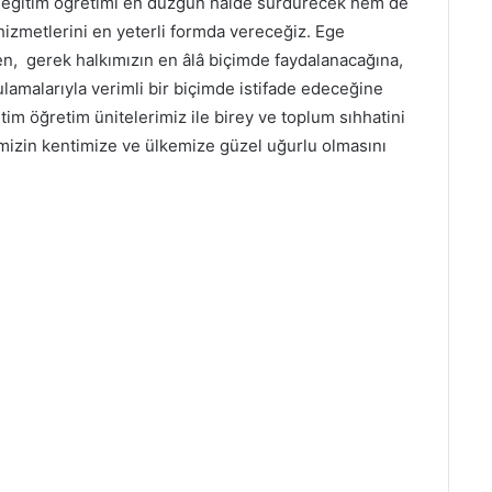
em eğitim öğretimi en düzgün halde sürdürecek hem de
hizmetlerini en yeterli formda vereceğiz. Ege
en, gerek halkımızın en âlâ biçimde faydalanacağına,
amalarıyla verimli bir biçimde istifade edeceğine
im öğretim ünitelerimiz ile birey ve toplum sıhhatini
imizin kentimize ve ülkemize güzel uğurlu olmasını