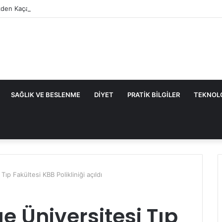
den Kaçan Nedenler ve Etkili Çözüm Yöntemleri
SAĞLIK VE BESLENME
DIYET
PRATIK BILGILER
TEKNOL
Tıp Fakültesi KBB Polikliniği açıldı
e Üniversitesi Tıp