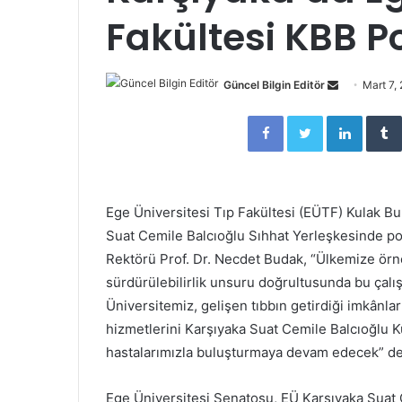
Fakültesi KBB Pol
Güncel Bilgin Editör
S
Mart 7,
e
Facebook
Twitter
LinkedIn
n
d
a
n
Ege Üniversitesi Tıp Fakültesi (EÜTF) Kulak Bu
e
Suat Cemile Balcıoğlu Sıhhat Yerleşkesinde pol
m
Rektörü Prof. Dr. Necdet Budak, “Ülkemize örn
a
i
sürdürülebilirlik unsuru doğrultusunda bu çal
l
Üniversitemiz, gelişen tıbbın getirdiği imkânlarla 
hizmetlerini Karşıyaka Suat Cemile Balcıoğlu K
hastalarımızla buluşturmaya devam edecek” de
Ege Üniversitesi Senatosu, EÜ Karşıyaka Suat 