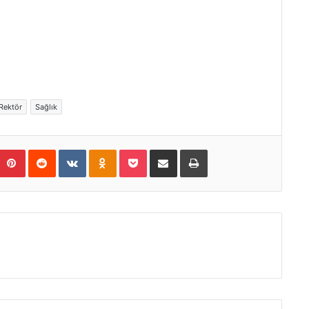
Rektör
Sağlık
Pinterest
Reddit
VKontakte
Odnoklassniki
Pocket
E-Posta ile paylaş
Yazdır