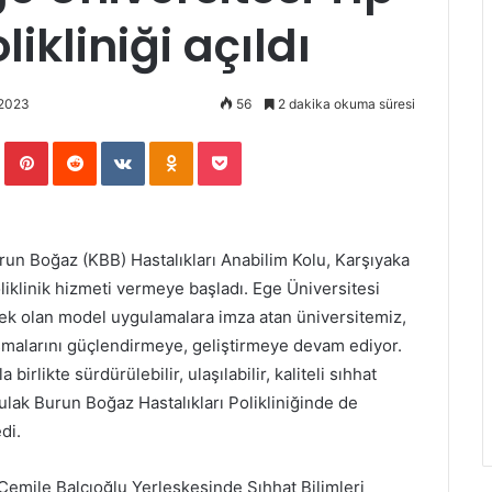
ikliniği açıldı
 2023
56
2 dakika okuma süresi
Tumblr
Pinterest
Reddit
VKontakte
Odnoklassniki
Pocket
run Boğaz (KBB) Hastalıkları Anabilim Kolu, Karşıyaka
iklinik hizmeti vermeye başladı. Ege Üniversitesi
ek olan model uygulamalara imza atan üniversitemiz,
ışmalarını güçlendirmeye, geliştirmeye devam ediyor.
birlikte sürdürülebilir, ulaşılabilir, kaliteli sıhhat
ulak Burun Boğaz Hastalıkları Polikliniğinde de
di.
Cemile Balcıoğlu Yerleşkesinde Sıhhat Bilimleri