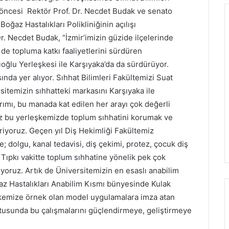
ı öncesi Rektör Prof. Dr. Necdet Budak ve senato
Boğaz Hastalıkları Polikliniğinin açılışı
Dr. Necdet Budak, “İzmir’imizin güzide ilçelerinde
de topluma katkı faaliyetlerini sürdüren
oğlu Yerleşkesi ile Karşıyaka’da da sürdürüyor.
ında yer alıyor. Sıhhat Bilimleri Fakültemizi Suat
sitemizin sıhhatteki markasını Karşıyaka ile
rımı, bu manada kat edilen her arayı çok değerli
iz bu yerleşkemizde toplum sıhhatini korumak ve
eriyoruz. Geçen yıl Diş Hekimliği Fakültemiz
; dolgu, kanal tedavisi, diş çekimi, protez, çocuk diş
. Tıpkı vakitte toplum sıhhatine yönelik pek çok
yoruz. Artık de Üniversitemizin en esaslı anabilim
az Hastalıkları Anabilim Kısmı bünyesinde Kulak
lkemize örnek olan model uygulamalara imza atan
ultusunda bu çalışmalarını güçlendirmeye, geliştirmeye