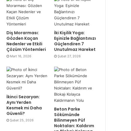
Diş Morarması:
İki Kişilik Yoga:
Gözden Kaçan
Eşinizle Bağlantınızı
Nedenler ve Etkili
Güçlendiren 7
Çözüm Yöntemleri
Unutulmaz Hareket
Mart 16, 2026
Şubat 27, 2026
İkinci Sezaryan:
Aynı Yerden
Kesmek mi Daha
Beton Parke
Güvenli?
Sökümünde
Bilinmeyen Püf
Şubat 25, 2026
Noktaları: Kaldırım