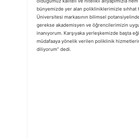
olduğumuz kaliteli ve nitelikli altyapımızla h
bünyemizde yer alan polikliniklerimizle sıhhat 
Üniversitesi markasının bilimsel potansiyelind
gerekse akademisyen ve öğrencilerimizin uygul
inanıyorum. Karşıyaka yerleşkemizde başta eğit
müdafaaya yönelik verilen poliklinik hizmetler
diliyorum” dedi.