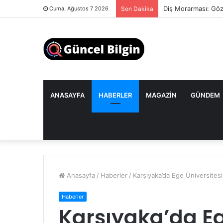
Diş Morarması: Göz
Cuma, Ağustos 7 2026
Son Dakika
ANASAYFA
HABERLER
MAGAZIN
GÜNDEM
Anasayfa
/
Haberler
/
Karşıyaka’da Ege Üniversitesi 
Haberler
Karşıyaka’da Eg