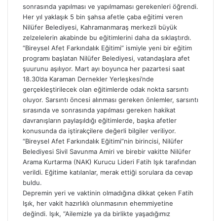
sonrasında yapılması ve yapılmaması gerekenleri öğrendi.
Her yıl yaklaşık 5 bin şahsa afetle çaba eğitimi veren
Nilüfer Belediyesi, Kahramanmaraş merkezli büyük
zelzelelerin akabinde bu eğitimlerini daha da sıklaştırdı.
“Bireysel Afet Farkındalık Eğitimi” ismiyle yeni bir eğitim
programı başlatan Nilüfer Belediyesi, vatandaşlara afet
şuurunu aşılıyor. Mart ayı boyunca her pazartesi saat
18.30’da Karaman Dernekler Yerleşkesi’nde
gerçekleştirilecek olan eğitimlerde odak nokta sarsıntı
oluyor. Sarsıntı öncesi alınması gereken önlemler, sarsıntı
sırasında ve sonrasında yapılması gereken hakikat
davranışların paylaşıldığı eğitimlerde, başka afetler
konusunda da iştirakçilere değerli bilgiler veriliyor.
“Bireysel Afet Farkındalık Eğitimi”nin birincisi, Nilüfer
Belediyesi Sivil Savunma Amiri ve birebir vakitte Nilüfer
Arama Kurtarma (NAK) Kurucu Lideri Fatih Işık tarafından
verildi. Eğitime katılanlar, merak ettiği sorulara da cevap
buldu.
Depremin yeri ve vaktinin olmadığına dikkat çeken Fatih
Işık, her vakit hazırlıklı olunmasının ehemmiyetine
değindi. Işık, “Ailemizle ya da birlikte yaşadığımız