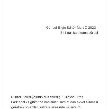
e
n
d
a
n
Güncel Bilgin Editör
Mart 7, 2023
e
31
1 dakika okuma süresi
m
a
i
l
Nilüfer Belediyesi’nin düzenlediği “Bireysel Afet
Farkındalık Eğitimi”ne katılanlar, sarsıntıdan evvel alınması
gereken önlemler, zelzele sırasında ve sarsıntı