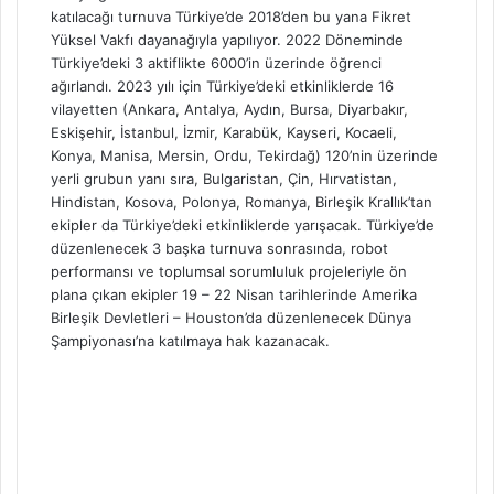
katılacağı turnuva Türkiye’de 2018’den bu yana Fikret
Yüksel Vakfı dayanağıyla yapılıyor. 2022 Döneminde
Türkiye’deki 3 aktiflikte 6000’in üzerinde öğrenci
ağırlandı. 2023 yılı için Türkiye’deki etkinliklerde 16
vilayetten (Ankara, Antalya, Aydın, Bursa, Diyarbakır,
Eskişehir, İstanbul, İzmir, Karabük, Kayseri, Kocaeli,
Konya, Manisa, Mersin, Ordu, Tekirdağ) 120’nin üzerinde
yerli grubun yanı sıra, Bulgaristan, Çin, Hırvatistan,
Hindistan, Kosova, Polonya, Romanya, Birleşik Krallık’tan
ekipler da Türkiye’deki etkinliklerde yarışacak. Türkiye’de
düzenlenecek 3 başka turnuva sonrasında, robot
performansı ve toplumsal sorumluluk projeleriyle ön
plana çıkan ekipler 19 – 22 Nisan tarihlerinde Amerika
Birleşik Devletleri – Houston’da düzenlenecek Dünya
Şampiyonası’na katılmaya hak kazanacak.