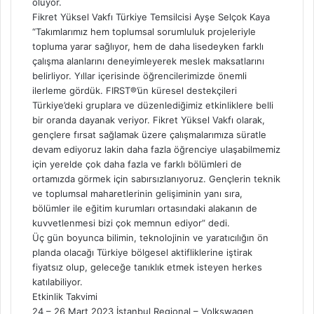
oluyor.
Fikret Yüksel Vakfı Türkiye Temsilcisi Ayşe Selçok Kaya
“Takımlarımız hem toplumsal sorumluluk projeleriyle
topluma yarar sağlıyor, hem de daha lisedeyken farklı
çalışma alanlarını deneyimleyerek meslek maksatlarını
belirliyor. Yıllar içerisinde öğrencilerimizde önemli
ilerleme gördük. FIRST®’ün küresel destekçileri
Türkiye’deki gruplara ve düzenlediğimiz etkinliklere belli
bir oranda dayanak veriyor. Fikret Yüksel Vakfı olarak,
gençlere fırsat sağlamak üzere çalışmalarımıza süratle
devam ediyoruz lakin daha fazla öğrenciye ulaşabilmemiz
için yerelde çok daha fazla ve farklı bölümleri de
ortamızda görmek için sabırsızlanıyoruz. Gençlerin teknik
ve toplumsal maharetlerinin gelişiminin yanı sıra,
bölümler ile eğitim kurumları ortasındaki alakanın de
kuvvetlenmesi bizi çok memnun ediyor” dedi.
Üç gün boyunca bilimin, teknolojinin ve yaratıcılığın ön
planda olacağı Türkiye bölgesel aktifliklerine iştirak
fiyatsız olup, geleceğe tanıklık etmek isteyen herkes
katılabiliyor.
Etkinlik Takvimi
24 – 26 Mart 2023 İstanbul Regional – Volkswagen