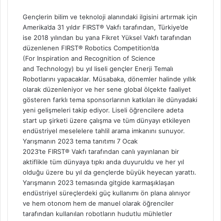
Gençlerin bilim ve teknoloji alanındaki ilgisini artırmak için
Amerika’da 31 yıldır FIRST® Vakfı tarafından, Türkiye’de
ise 2018 yılından bu yana Fikret Yüksel Vakfı tarafından
düzenlenen FIRST® Robotics Competition’da
(For Inspiration and Recognition of Science
and Technology) bu yıl liseli gençler Enerji Temalı
Robotlarını yapacaklar. Müsabaka, dönemler halinde yıllık
olarak düzenleniyor ve her sene global ölçekte faaliyet
gösteren farklı tema sponsorlarının katkıları ile dünyadaki
yeni gelişmeleri takip ediyor. Liseli öğrencilere adeta
start up şirketi üzere çalışma ve tüm dünyayı etkileyen
endüstriyel meselelere tahlil arama imkanını sunuyor.
Yarışmanın 2023 tema tanıtımı 7 Ocak
2023’te FIRST® Vakfı tarafından canlı yayınlanan bir
aktiflikle tüm dünyaya tıpkı anda duyuruldu ve her yıl
olduğu üzere bu yıl da gençlerde büyük heyecan yarattı.
Yarışmanın 2023 temasında gitgide karmaşıklaşan
endüstriyel süreçlerdeki güç kullanımı ön plana alınıyor
ve hem otonom hem de manuel olarak öğrenciler
tarafından kullanılan robotların hudutlu mühletler