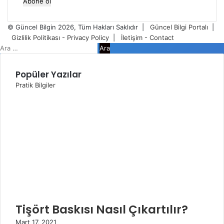
Posta
adresinizi
giriniz
© Güncel Bilgin 2026, Tüm Hakları Saklıdır |
Güncel Bilgi Portalı
|
Gizlilik Politikası - Privacy Policy
|
İletişim - Contact
Facebook
Twitter
WhatsApp
Telegram
Viber
Kapalı
Arama:
Popüler Yazılar
Pratik Bilgiler
Tişört Baskısı Nasıl Çıkartılır?
Mart 17, 2021