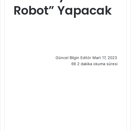
Robot” Yapacak
S
e
n
d
a
n
Güncel Bilgin Editör
Mart 17, 2023
e
66
2 dakika okuma süresi
m
a
i
l