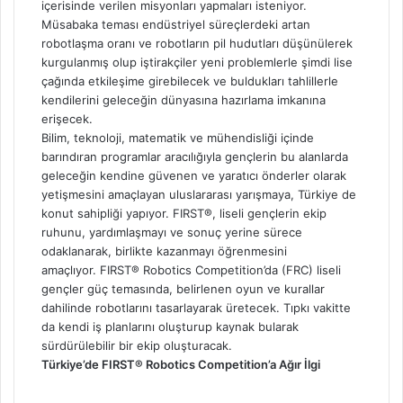
içerisinde verilen misyonları yapmaları isteniyor.
Müsabaka teması endüstriyel süreçlerdeki artan
robotlaşma oranı ve robotların pil hudutları düşünülerek
kurgulanmış olup iştirakçiler yeni problemlerle şimdi lise
çağında etkileşime girebilecek ve buldukları tahlillerle
kendilerini geleceğin dünyasına hazırlama imkanına
erişecek.
Bilim, teknoloji, matematik ve mühendisliği içinde
barındıran programlar aracılığıyla gençlerin bu alanlarda
geleceğin kendine güvenen ve yaratıcı önderler olarak
yetişmesini amaçlayan uluslararası yarışmaya, Türkiye de
konut sahipliği yapıyor. FIRST®, liseli gençlerin ekip
ruhunu, yardımlaşmayı ve sonuç yerine sürece
odaklanarak, birlikte kazanmayı öğrenmesini
amaçlıyor. FIRST® Robotics Competition’da (FRC) liseli
gençler güç temasında, belirlenen oyun ve kurallar
dahilinde robotlarını tasarlayarak üretecek. Tıpkı vakitte
da kendi iş planlarını oluşturup kaynak bularak
sürdürülebilir bir ekip oluşturacak.
Türkiye’de FIRST® Robotics Competition’a Ağır İlgi