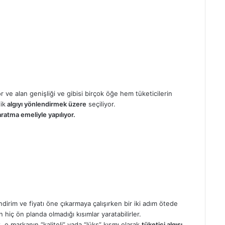
or ve alan genişliği ve gibisi birçok öğe hem tüketicilerin
ik
algıyı yönlendirmek üzere
seçiliyor.
ratma emeliyle yapılıyor.
ndirim ve fiyatı öne çıkarmaya çalışırken bir iki adım ötede
n hiç ön planda olmadığı kısımlar yaratabilirler.
 o markanın “kaliteli” yada “lüks” kısmı olarak
tüketici algısı