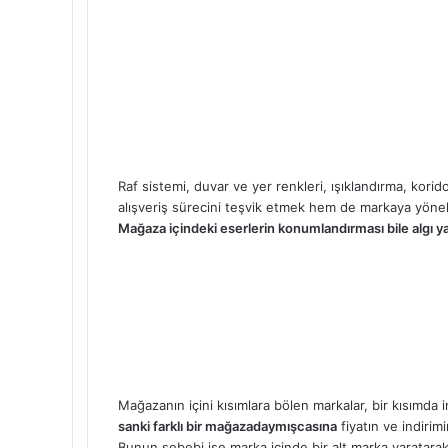
Raf sistemi, duvar ve yer renkleri, ışıklandırma, korid
alışveriş sürecini teşvik etmek hem de markaya yönel
Mağaza içindeki eserlerin konumlandırması bile algı ya
Mağazanın içini kısımlara bölen markalar, bir kısımda i
sanki farklı bir mağazadaymışcasına
fiyatın ve indirimi
Bunun sebebi ise marka içinde bir alt marka yaratarak,