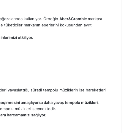
azalarında kullanıyor. Örneğin
Aber&Crombie
markası
se tüketiciler markanın eserlerini kokusundan ayırt
hlerimizi etkiliyor.
eri yavaşlattığı, süratli tempolu müziklerin ise hareketleri
 geçirmesini amaçlıyorsa daha yavaş tempolu müzikleri
,
li tempolu müzikleri seçmektedir.
para harcamamızı sağlıyor.