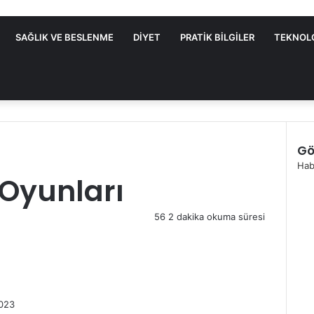
SAĞLIK VE BESLENME
DIYET
PRATIK BILGILER
TEKNOL
Gö
K
Hab
 Oyunları
a
p
a
56
2 dakika okuma süresi
l
ı
2023