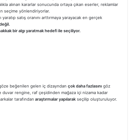
alıkla alınan kararlar sonucunda ortaya çıkan eserler, reklamlar
en seçime yönlendiriyorlar.
ı yaratıp satış oranını arttırmaya yarayacak en gerçek
değil.
kak bir algı yaratmak hedefi ile seçiliyor.
göze beğenilen gelen iç dizayndan
çok daha fazlasını
göz
e duvar rengine, raf çeşidinden mağaza içi nizama kadar
markalar tarafından
araştırmalar yapılarak
seçilip oluşturuluyor.