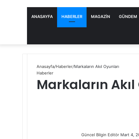
ANASAYFA
HABERLER
MAGAZIN
GÜNDEM
Anasayfa
/
Haberler
/
Markaların Akıl Oyunları
Haberler
Markaların Akıl
S
e
n
d
a
n
Güncel Bilgin Editör
Mart 4, 
e