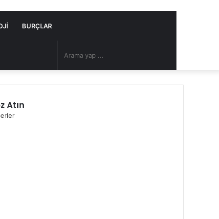
OJI
BURÇLAR
Arama
Rastgele
yap
Makale
z Atın
...
erler