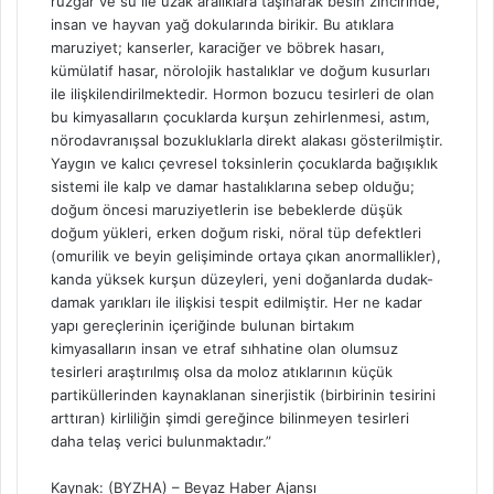
rüzgar ve su ile uzak aralıklara taşınarak besin zincirinde,
insan ve hayvan yağ dokularında birikir. Bu atıklara
maruziyet; kanserler, karaciğer ve böbrek hasarı,
kümülatif hasar, nörolojik hastalıklar ve doğum kusurları
ile ilişkilendirilmektedir. Hormon bozucu tesirleri de olan
bu kimyasalların çocuklarda kurşun zehirlenmesi, astım,
nörodavranışsal bozukluklarla direkt alakası gösterilmiştir.
Yaygın ve kalıcı çevresel toksinlerin çocuklarda bağışıklık
sistemi ile kalp ve damar hastalıklarına sebep olduğu;
doğum öncesi maruziyetlerin ise bebeklerde düşük
doğum yükleri, erken doğum riski, nöral tüp defektleri
(omurilik ve beyin gelişiminde ortaya çıkan anormallikler),
kanda yüksek kurşun düzeyleri, yeni doğanlarda dudak-
damak yarıkları ile ilişkisi tespit edilmiştir. Her ne kadar
yapı gereçlerinin içeriğinde bulunan birtakım
kimyasalların insan ve etraf sıhhatine olan olumsuz
tesirleri araştırılmış olsa da moloz atıklarının küçük
partiküllerinden kaynaklanan sinerjistik (birbirinin tesirini
arttıran) kirliliğin şimdi gereğince bilinmeyen tesirleri
daha telaş verici bulunmaktadır.”
Kaynak: (BYZHA) – Beyaz Haber Ajansı