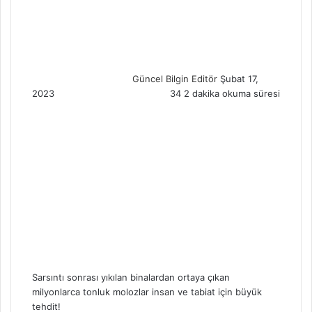
e
n
d
a
n
Güncel Bilgin Editör
Şubat 17,
e
2023
34
2 dakika okuma süresi
m
a
i
l
Sarsıntı sonrası yıkılan binalardan ortaya çıkan
milyonlarca tonluk molozlar insan ve tabiat için büyük
tehdit!