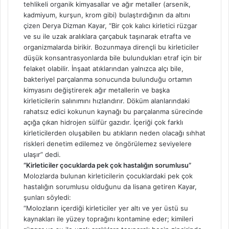
tehlikeli organik kimyasallar ve ağır metaller (arsenik,
kadmiyum, kurşun, krom gibi) bulaştırdığının da altını
çizen Derya Dizman Kayar, “Bir çok kalıcı kirletici rüzgar
ve su ile uzak aralıklara çarçabuk taşınarak etrafta ve
organizmalarda birikir. Bozunmaya dirençli bu kirleticiler
düşük konsantrasyonlarda bile bulundukları etraf için bir
felaket olabilir. İnşaat atıklarından yalnızca alçı bile,
bakteriyel parçalanma sonucunda bulunduğu ortamın
kimyasını değiştirerek ağır metallerin ve başka
kirleticilerin salınımını hızlandırır. Döküm alanlarındaki
rahatsız edici kokunun kaynağı bu parçalanma sürecinde
açığa çıkan hidrojen sülfür gazıdır. İçeriği çok farklı
kirleticilerden oluşabilen bu atıkların neden olacağı sıhhat
riskleri denetim edilemez ve öngörülemez seviyelere
ulaşır” dedi.
“Kirleticiler çocuklarda pek çok hastalığın sorumlusu”
Molozlarda bulunan kirleticilerin çocuklardaki pek çok
hastalığın sorumlusu olduğunu da lisana getiren Kayar,
şunları söyledi:
“Molozların içerdiği kirleticiler yer altı ve yer üstü su
kaynakları ile yüzey toprağını kontamine eder; kimileri