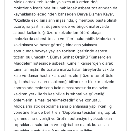
Molozlardaki tehlikenin yalnızca atıklardan değil
molozların içerisinde bulunabilecek asbest tozlarından da
kaynaklanabileceğinden bahseden Derya Dizman Kayar,
“Özellikle eski binaların inşasında, çimentosu başta olmak
üzere, ısı yalıtımı, döşemelerde ve birçok materyalde
asbest kullanıldığı üzere zelzeleden ötürü oluşan
molozlarda asbest tozları ve lifleri bulunabilir. Molozların
kaldırılması ve hasar görmüş binaların yıkılması
sonucunda havaya yayılan tozların içerisinde asbest
tozları bulunacaktır. Dünya Sıhhat Örgütü “Kanserojen
Maddeler” listesinde asbesti Küme 1 kanserojen olarak
tanımlanmıştır. Bu tozlara maruz kalan bireylerde vakitle
kalp ve damar hastalıkları, astım, alerji üzere teneffüsle
ilgili rahatsızlıkların olabileceği bilinmekle birlikte zelzele
sonrasında molozların kaldırılması sırasında molozları
kaldıran yetkililerin kesinlikle iş sıhhati ve güvenliği
önlemlerini alması gerekmektedir” diye konuştu.
Molozların atık depolama saha planlaması yapılırken ilgili
yönetmelikte de belirtilen ‘Depolama tesislerinin, toprak
işlenmesine elverişli ve üretim potansiyeli yüksek olan
topraklarla, sulu tarım ve bağ-bahçe olarak kullanılan
toprakların yahut sınıfı ne olursa olsun iklim