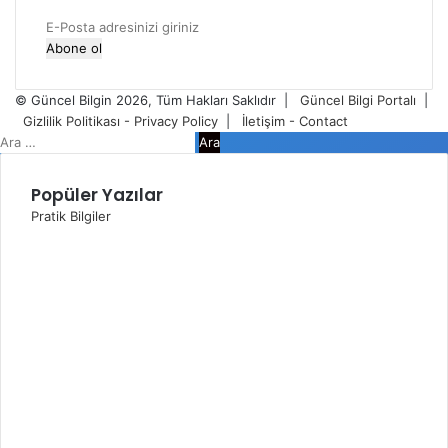
E-
Posta
adresinizi
giriniz
© Güncel Bilgin 2026, Tüm Hakları Saklıdır |
Güncel Bilgi Portalı
|
Gizlilik Politikası - Privacy Policy
|
İletişim - Contact
Facebook
Twitter
WhatsApp
Telegram
Viber
Kapalı
Arama:
Popüler Yazılar
Pratik Bilgiler