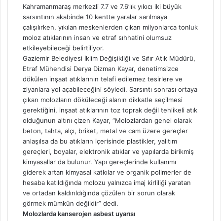
Kahramanmaraş merkezli 7.7 ve 7.6’lık yıkıcı iki büyük
sarsıntının akabinde 10 kentte yaralar sarılmaya
çalışılırken, yıkılan meskenlerden çıkan milyonlarca tonluk
moloz atıklarının insan ve etraf sıhhatini olumsuz
etkileyebileceği belirtiliyor.
Gaziemir Belediyesi İklim Değişikliği ve Sıfır Atık Müdürü,
Etraf Mühendisi Derya Dizman Kayar, denetimsizce
dökülen inşaat atıklarının telafi edilemez tesirlere ve
ziyanlara yol açabileceğini söyledi. Sarsıntı sonrası ortaya
çıkan molozların döküleceği alanın dikkatle seçilmesi
gerektiğini, inşaat atıklarının toz toprak değil tehlikeli atık
olduğunun altını çizen Kayar, “Molozlardan genel olarak
beton, tahta, alçı, briket, metal ve cam üzere gereçler
anlaşılsa da bu atıkların içerisinde plastikler, yalıtım
gereçleri, boyalar, elektronik atıklar ve yapılarda birikmiş
kimyasallar da bulunur. Yapı gereçlerinde kullanımı
giderek artan kimyasal katkılar ve organik polimerler de
hesaba katıldığında molozu yalnızca imaj kirliliği yaratan
ve ortadan kaldırıldığında çözülen bir sorun olarak
görmek mümkün değildir” dedi.
Molozlarda kanserojen asbest uyarısı