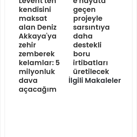
Levent'ten
e hayata
kendisini
geçen
maksat
projeyle
alan Deniz
sarsıntıya
Akkaya'ya
daha
zehir
destekli
zemberek
boru
kelamlar: 5
irtibatları
milyonluk
üretilecek
dava
İlgili Makaleler
açacağım