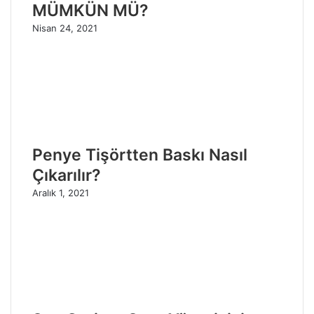
MÜMKÜN MÜ?
Nisan 24, 2021
Penye Tişörtten Baskı Nasıl
Çıkarılır?
Aralık 1, 2021