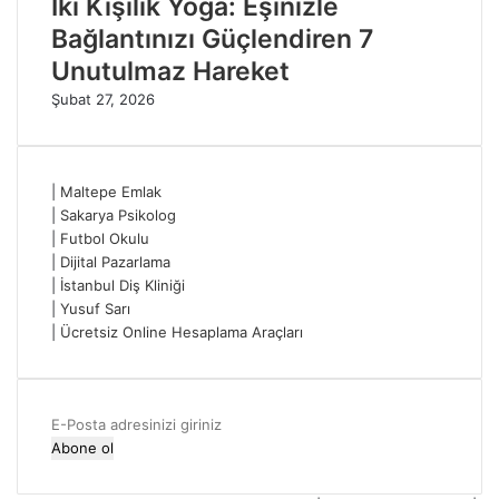
İki Kişilik Yoga: Eşinizle
Bağlantınızı Güçlendiren 7
Unutulmaz Hareket
Şubat 27, 2026
|
Maltepe Emlak
|
Sakarya Psikolog
|
Futbol Okulu
|
Dijital Pazarlama
|
İstanbul Diş Kliniği
|
Yusuf Sarı
|
Ücretsiz Online Hesaplama Araçları
E-
Posta
adresinizi
giriniz