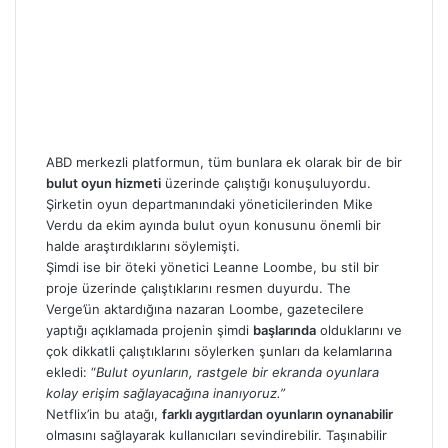
ABD merkezli platformun, tüm bunlara ek olarak bir de bir
bulut oyun hizmeti
üzerinde çalıştığı konuşuluyordu.
Şirketin oyun departmanındaki yöneticilerinden Mike
Verdu da ekim ayında bulut oyun konusunu önemli bir
halde araştırdıklarını söylemişti.
Şimdi ise bir öteki yönetici Leanne Loombe, bu stil bir
proje üzerinde çalıştıklarını resmen duyurdu. The
Verge’ün aktardığına nazaran Loombe, gazetecilere
yaptığı açıklamada projenin şimdi
başlarında
olduklarını ve
çok dikkatli çalıştıklarını söylerken şunları da kelamlarına
ekledi: “
Bulut oyunların, rastgele bir ekranda oyunlara
kolay erişim sağlayacağına inanıyoruz.”
Netflix’in bu atağı,
farklı aygıtlardan oyunların oynanabilir
olmasını sağlayarak kullanıcıları sevindirebilir. Taşınabilir