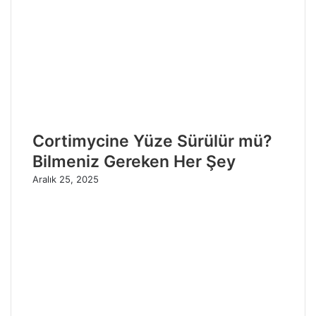
Cortimycine Yüze Sürülür mü?
Bilmeniz Gereken Her Şey
Aralık 25, 2025