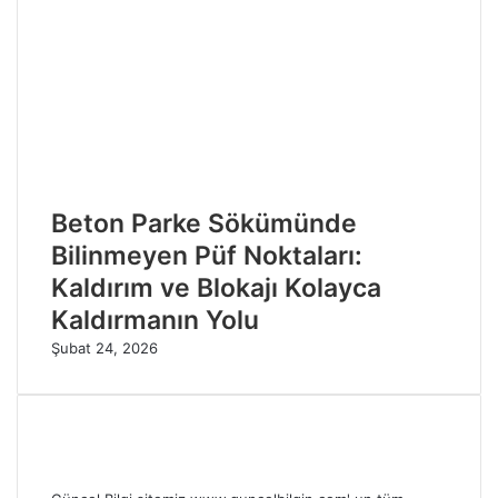
Beton Parke Sökümünde
Bilinmeyen Püf Noktaları:
Kaldırım ve Blokajı Kolayca
Kaldırmanın Yolu
Şubat 24, 2026