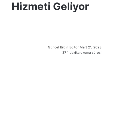
Hizmeti Geliyor
S
e
n
d
a
n
Güncel Bilgin Editör
Mart 21, 2023
e
37
1 dakika okuma süresi
m
a
i
l