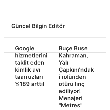
Güncel Bilgin Editör
Google
Buçe Buse
hizmetlerini
Kahraman,
taklit eden
Yalı
kimlik avı
Çapkını'ndak
taarruzları
i rolünden
%189 arttı!
ötürü linç
ediliyor!
Menajeri
"Metres"