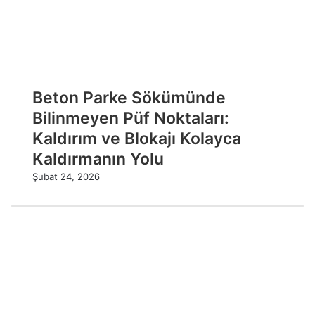
Beton Parke Sökümünde
Bilinmeyen Püf Noktaları:
Kaldırım ve Blokajı Kolayca
Kaldırmanın Yolu
Şubat 24, 2026