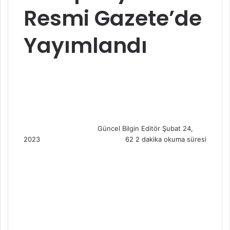
Resmi Gazete’de
Yayımlandı
S
e
n
d
a
n
Güncel Bilgin Editör
Şubat 24,
e
2023
62
2 dakika okuma süresi
m
a
i
l