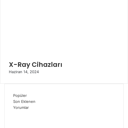
p
a
l
ı
X-Ray Cihazları
Haziran 14, 2024
Popüler
Son Eklenen
Yorumlar