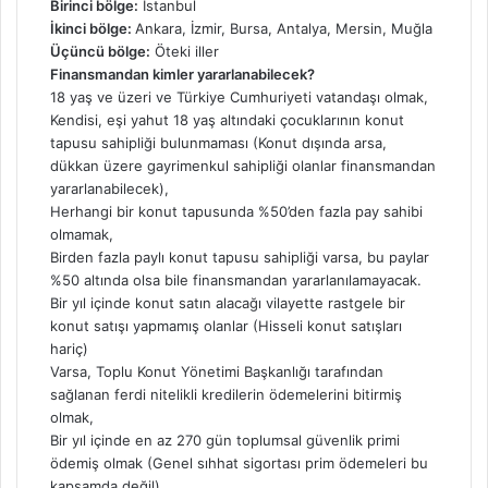
Birinci bölge:
İstanbul
İkinci bölge:
Ankara, İzmir, Bursa, Antalya, Mersin, Muğla
Üçüncü bölge:
Öteki iller
Finansmandan kimler yararlanabilecek?
18 yaş ve üzeri ve Türkiye Cumhuriyeti vatandaşı olmak,
Kendisi, eşi yahut 18 yaş altındaki çocuklarının konut
tapusu sahipliği bulunmaması (Konut dışında arsa,
dükkan üzere gayrimenkul sahipliği olanlar finansmandan
yararlanabilecek),
Herhangi bir konut tapusunda %50’den fazla pay sahibi
olmamak,
Birden fazla paylı konut tapusu sahipliği varsa, bu paylar
%50 altında olsa bile finansmandan yararlanılamayacak.
Bir yıl içinde konut satın alacağı vilayette rastgele bir
konut satışı yapmamış olanlar (Hisseli konut satışları
hariç)
Varsa, Toplu Konut Yönetimi Başkanlığı tarafından
sağlanan ferdi nitelikli kredilerin ödemelerini bitirmiş
olmak,
Bir yıl içinde en az 270 gün toplumsal güvenlik primi
ödemiş olmak (Genel sıhhat sigortası prim ödemeleri bu
kapsamda değil)