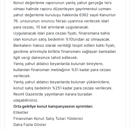
Konut değerleme raporunun yanlış yahut gerçeğe ters
olması halinde raporu düzenleyen gayrimenkul uzmanı
yahut değerleme kuruluşu hakkında 6362 sayılı Kanun’un
76. unsurunun onuncu fıkrası uyarınca verilecek idari
para cezası, 10 kat artırılarak uygulanacak.
Uygulanacak idari para cezası fiyatı, finansmana bahis
olan konutun satış bedelinin %10’undan az olmayacak.
Bankaların haksız olarak verildiği tespit edilen katkı fiyatı,
gecikme artırımıyla birlikte finansmanı sağlayan bankadan
ilgili vergi dairesince tahsil edilecek.
Yanlış yahut aldatıcı beyanlarda bulunan bireylere,
kullanılan finansman meblağının %5’i kadar para cezası
verilecek.
Yanlış yahut aldatıcı beyanlarda bulunan yüklenicilere,
konut satış bedelinin %25’i kadar para cezası verilecek.
Resmî Gazete’de yayımlanan karara buradan
ulaşabilirsiniz.
Orta gelirliye konut kampanyasının ayrıntıları:
Etiketler
Finansman
Konut
Satış
Tutarı
Yüklenici
Daha Fazla Göster