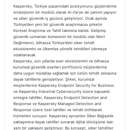
Kaspersky, Türkiye pazarındaki pozisyonunu güçlendirme
stratejisinin bir modülü olarak Ar-Ge’ye de yatırım yapıyor
ve siber güvenlik iş gücünü geliştiriyor. Ocak ayında
Türkiye’den yeni bir güvenlik araştırmacısı şirketin
Küresel Araştırma ve Tahlil takımına katıldı. Gelişmiş
güvenlik uzmanları kümesinin bir modülü olan Mert
Değirmenci, bilhassa Türkiye’deki siber tehdit
ekosistemini ve ülkemize yönelik tehditleri izlemeye
odaklanacak.
Kaspersky, son yıllarda eser ekosistemini ve bilhassa
kurumsal güvenlik eserleri portföyünü müşterilerine
daha uygun müdafaa sağlamak için üstün tehdit zekasına
dayalı tahlillerle genişletiyor. Şirket, kurumsal
müşterilerine Kaspersky Endpoint Security for Business
ve Kaspersky Industrial Cybersecurity üzere kapsamlı
entegre tahliller, Kaspersky Endpoint Detection and
Response ve Kaspersky Managed Detection and
Response üzere özel tahliller ve tehdit istihbaratı
hizmetleri sunuyor. Kaspersky ayrıyeten Siber Bağışıklık
yaklaşımına dayalı tahliller sunarak dijital dönüşüme dair
yeni bir yaklaşım geliştiriyor. Bu konsept, siber tehditler