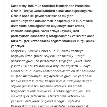
Kaspersky, bölümün tecrübeli isimlerinden Prensibim
Özar’ın Türkiye Genel Müdürü olarak atandığını duyurdu.
Özar’ın öncelikli gayeleri ortasında müşteri
memnuniyetine odaklanmak, Kaspersky’nin kurumsal iş
ünitesinde daha agresif bir büyümeye imza atmak,
kesimde daha güçlü varlık ortaya koymak, B2B
portföyünde daha fazla iş ortağı edinmek ve şirkete daha
fazla müşteri kazandıracak sağlam stratejiler kurgulamak
yer alıyor.
Kaspersky Türkiye Genel Müdürü olarak vazifeye
başlayan Özar, şunları söyledi:
“Kaspersky Türkiye
pazarında güçlü bir performans sergiliyor. Şirket 2022
yılında B2B satışlarında %64 büyüme kaydetti. Türkiye
Genel Müdürü olarak temel önceliklerim en üst seviyede
müşteri memnuniyeti sağlayarak ve güçlü ve yetenekli
bir ekosistem kurarak, Kaspersky’nin Türkiye’de değerli
ölçüde gelişmesini sağlamak olacaktır. Bu emelle
bölgedeki teknik takviye ve iş ortağı ağımızın yanı sıra
mevcut iş ortaklarımızla iş birliklerimizi artırarak ve
yenilerini ekleyerek güçlendireceğiz. Böylelikle
Kaspersky’nin kanıtlanmış ve muteber siber güvenlik