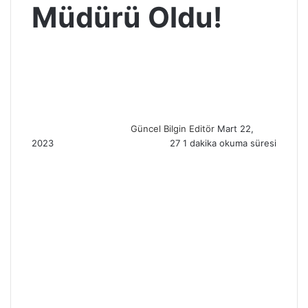
Müdürü Oldu!
S
e
n
d
a
n
Güncel Bilgin Editör
Mart 22,
e
2023
27
1 dakika okuma süresi
m
a
i
l