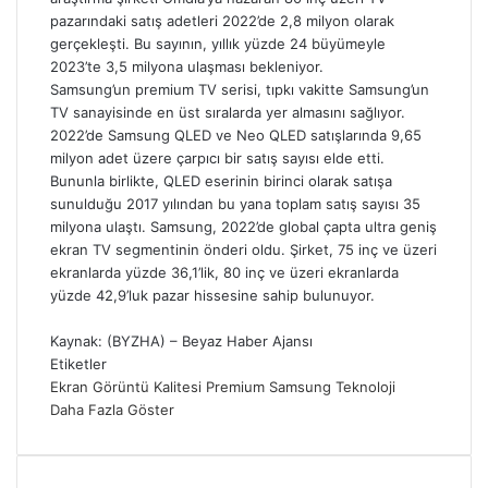
pazarındaki satış adetleri 2022’de 2,8 milyon olarak
gerçekleşti. Bu sayının, yıllık yüzde 24 büyümeyle
2023’te 3,5 milyona ulaşması bekleniyor.
Samsung’un premium TV serisi, tıpkı vakitte Samsung’un
TV sanayisinde en üst sıralarda yer almasını sağlıyor.
2022’de Samsung QLED ve Neo QLED satışlarında 9,65
milyon adet üzere çarpıcı bir satış sayısı elde etti.
Bununla birlikte, QLED eserinin birinci olarak satışa
sunulduğu 2017 yılından bu yana toplam satış sayısı 35
milyona ulaştı. Samsung, 2022’de global çapta ultra geniş
ekran TV segmentinin önderi oldu. Şirket, 75 inç ve üzeri
ekranlarda yüzde 36,1’lik, 80 inç ve üzeri ekranlarda
yüzde 42,9’luk pazar hissesine sahip bulunuyor.
Kaynak: (BYZHA) – Beyaz Haber Ajansı
Etiketler
Ekran
Görüntü Kalitesi
Premium
Samsung
Teknoloji
Daha Fazla Göster