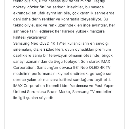
teknolojisinin, ultra hassas ışık denetiminde ulaştığı
noktayı gözler önüne seriyor. İzleyiciler, bu sayede
ekrandaki en ufak ayrıntıları bile, çok karanlık sahnelerde
dahi daha derin renkler ve kontrastla izleyebiliyor. Bu
teknolojiyle, ışık ve renk üzerindeki en ince ayrıntılar, her
sahnede tahlil edilerek her karede yüksek manzara
kalitesi yakalanıyor.
Samsung Neo QLED 4K TV’ler kullanıcıların en sevdiği
sinemaları, dizileri izledikleri, oyun oynadıkları premium
özelliklere sahip bir televizyon olmanın ötesinde, birçok
sanayi uzmanından da övgü topluyor. Son olarak IMAX
Corporation, Samsung’un devasa 98” Neo QLED 4K TV
modelinin performansını kıymetlendirerek, gerçeğe son
derece yakın bir manzara kalitesi sunduğunu teyit etti.
IMAX Corporation Kıdemli Lider Yardımcısı ve Post Yapım
Ünitesi Sorumlusu Bruce Marko, Samsung TV modelleri
ile ilgili şunları söyledi: