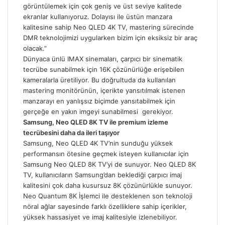
görüntülemek için çok geniş ve üst seviye kalitede
ekranlar kullanıyoruz. Dolayısı ile üstün manzara
kalitesine sahip Neo QLED 4K TV, mastering sürecinde
DMR teknolojimizi uygularken bizim için eksiksiz bir araç
olacak.”
Dünyaca ünlü IMAX sinemaları, çarpıcı bir sinematik
tecrübe sunabilmek için 16K çözünürlüğe erişebilen
kameralarla üretiliyor. Bu doğrultuda da kullanılan
mastering monitörünün, içerikte yansıtılmak istenen
manzarayı en yanlışsız biçimde yansıtabilmek için
gerçeğe en yakın imgeyi sunabilmesi gerekiyor.
Samsung, Neo QLED 8K TV ile premium izleme
tecrübesini daha da ileri taşıyor
Samsung, Neo QLED 4K TV’nin sunduğu yüksek
performansın ötesine geçmek isteyen kullanıcılar için
Samsung Neo QLED 8K TV’yi de sunuyor. Neo QLED 8K
TV, kullanıcıların Samsung’dan beklediği çarpıcı imaj
kalitesini çok daha kusursuz 8K çözünürlükle sunuyor.
Neo Quantum 8K İşlemci ile desteklenen son teknoloji
nöral ağlar sayesinde farklı özelliklere sahip içerikler,
yüksek hassasiyet ve imaj kalitesiyle izlenebiliyor.