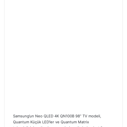
Samsung’un Neo QLED 4K QN100B 98” TV modeli,
Quantum Küçük LED’ler ve Quantum Matrix