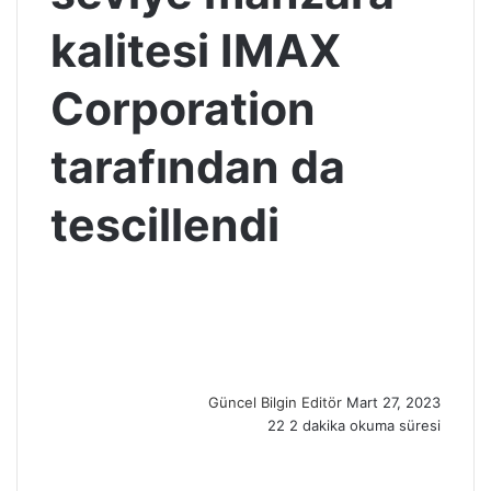
kalitesi IMAX
Corporation
tarafından da
tescillendi
S
e
n
d
a
n
Güncel Bilgin Editör
Mart 27, 2023
e
22
2 dakika okuma süresi
m
a
i