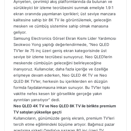
Ayrıyeten, çevrimiçi akış platformlarında da bulunan ve
sürükleyici bir izleme tecrübesini sunmak emeliyle 1.9:1
ekran oranında yayımlanan içerikleri; üst seviye manzara
kalitesine sahip bir 8K TV ile görüntülemek, geleceğin
mesken ve cümbüş sistemine sahip olmak manasına
geliyor.
Samsung Electronics Görsel Ekran Kısmı Lider Yardımcısı
Seokwoo Yong yaptığı değerlendirmede, “Neo QLED
TV’ler ile 75 inç üzeri geniş ekran kategorisinde üst
seviye bir izleme tecrübesi sunuyoruz. Neo QLED’lerin
meskende cümbüşün geleceğini belirleyeceğine
inanıyoruz. Kullanıcılar, daha fazla içeriğe ve özelliğe
erişmeye devam ederken, Neo QLED 4K TV ve Neo
QLED 8K TV’ler, herkesin bu içeriklerden en düzgün
formda faydalanmasına imkan sunuyor. Bu TV’ler tıpkı
vakitte nefes kesen bir görsellikle gerçeğe yakın
ayrıntıları yansıtıyor” dedi.
Neo QLED 4K TV ve Neo QLED 8K TV ile birlikte premium
TV satışları yükselişe geçti
Kullanıcıların, günümüzde geniş ekranlı, premium TV’leri
tercih etme eğilimindeki büyüme artıyor. Bağımsız pazar
araştırma şirketi Omdia’ya nazaran 80 inç üzeri TV