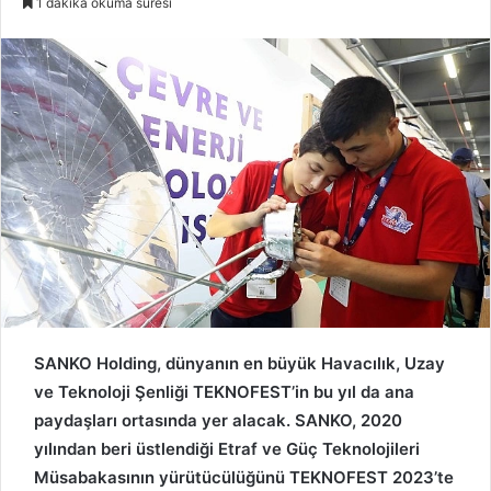
1 dakika okuma süresi
n
d
a
n
e
m
a
i
l
SANKO Holding, dünyanın en büyük Havacılık, Uzay
ve Teknoloji Şenliği TEKNOFEST’in bu yıl da ana
paydaşları ortasında yer alacak. SANKO, 2020
yılından beri üstlendiği Etraf ve Güç Teknolojileri
Müsabakasının yürütücülüğünü TEKNOFEST 2023’te