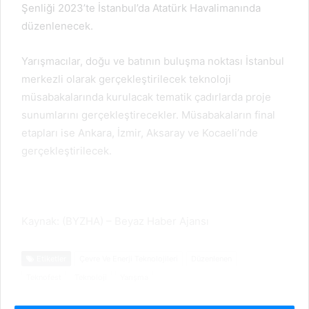
Şenliği 2023’te İstanbul’da Atatürk Havalimanında
düzenlenecek.
Yarışmacılar, doğu ve batının buluşma noktası İstanbul
merkezli olarak gerçekleştirilecek teknoloji
müsabakalarında kurulacak tematik çadırlarda proje
sunumlarını gerçekleştirecekler. Müsabakaların final
etapları ise Ankara, İzmir, Aksaray ve Kocaeli’nde
gerçekleştirilecek.
Kaynak: (BYZHA) – Beyaz Haber Ajansı
Etiketler
Çevre Ve Enerji Teknolojileri
Düzenlenen
Teknofest
Teknoloji
Yarışma