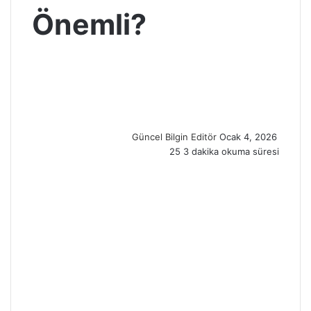
Önemli?
S
e
n
d
a
n
Güncel Bilgin Editör
Ocak 4, 2026
e
25
3 dakika okuma süresi
m
a
i
l