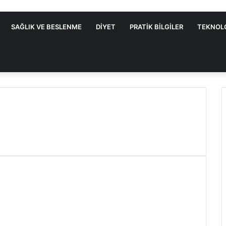
SAĞLIK VE BESLENME
DIYET
PRATIK BILGILER
TEKNOL