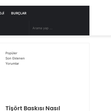
OJI
BURÇLAR
Arama
Rastgele
yap
Makale
Popüler
...
Son Eklenen
Yorumlar
Tişört Baskısı Nasıl