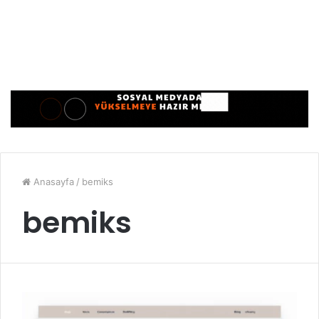
Anasayfa
/
bemiks
bemiks