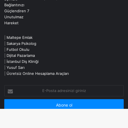
|
Maltepe Emlak
|
Sakarya Psikolog
|
Futbol Okulu
|
Dijital Pazarlama
|
İstanbul Diş Kliniği
|
Yusuf Sarı
|
Ücretsiz Online Hesaplama Araçları
E-
Posta
adresinizi
giriniz