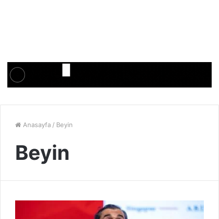
Anasayfa
/
Beyin
Beyin