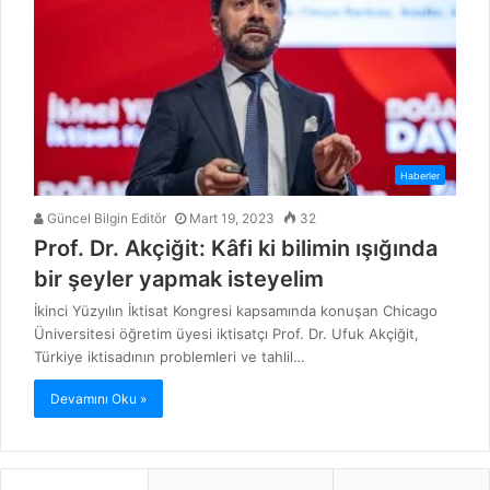
Haberler
Güncel Bilgin Editör
Mart 19, 2023
32
Prof. Dr. Akçiğit: Kâfi ki bilimin ışığında
bir şeyler yapmak isteyelim
İkinci Yüzyılın İktisat Kongresi kapsamında konuşan Chicago
Üniversitesi öğretim üyesi iktisatçı Prof. Dr. Ufuk Akçiğit,
Türkiye iktisadının problemleri ve tahlil…
Devamını Oku »