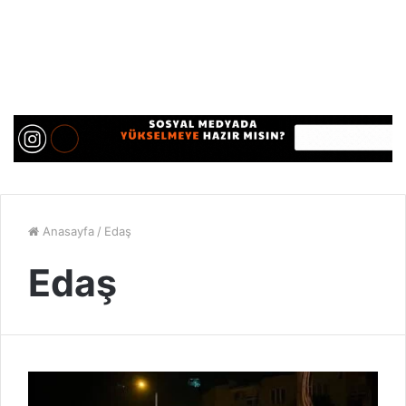
Anasayfa
/
Edaş
Edaş