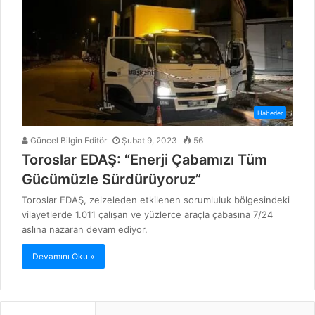
Haberler
Güncel Bilgin Editör
Şubat 9, 2023
56
Toroslar EDAŞ: “Enerji Çabamızı Tüm
Gücümüzle Sürdürüyoruz”
Toroslar EDAŞ, zelzeleden etkilenen sorumluluk bölgesindeki
vilayetlerde 1.011 çalışan ve yüzlerce araçla çabasına 7/24
aslına nazaran devam ediyor.
Devamını Oku »