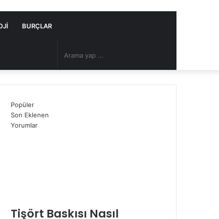
OJI
BURÇLAR
Arama
Rastgele
yap
Makale
Popüler
...
Son Eklenen
Yorumlar
Tişört Baskısı Nasıl