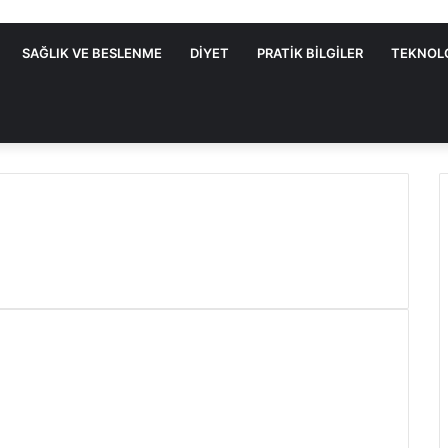
SAĞLIK VE BESLENME
DIYET
PRATIK BILGILER
TEKNOL