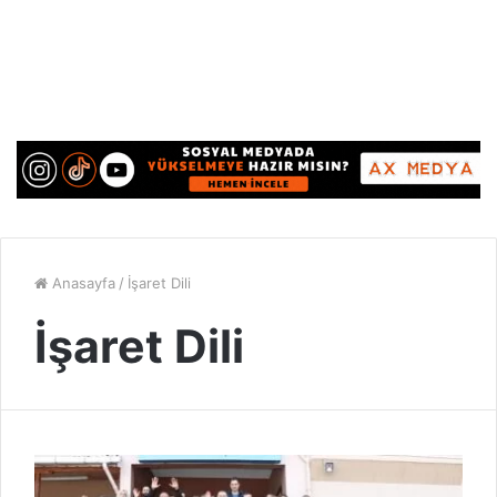
Anasayfa
/
İşaret Dili
İşaret Dili