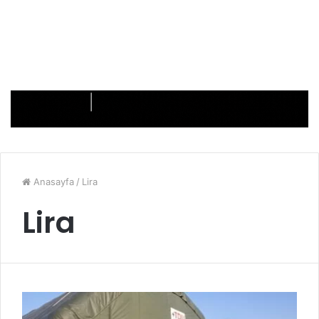
Anasayfa
/
Lira
Lira