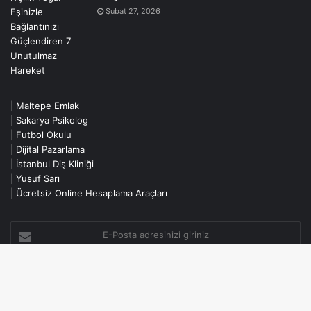
Şubat 27, 2026
|
Maltepe Emlak
|
Sakarya Psikolog
|
Futbol Okulu
|
Dijital Pazarlama
|
İstanbul Diş Kliniği
|
Yusuf Sarı
|
Ücretsiz Online Hesaplama Araçları
E-
Posta
adresinizi
giriniz