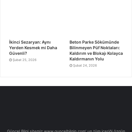
İkinci Sezaryan: Aynı
Beton Parke Sökümünde
Yerden Kesmek mi Daha
Bilinmeyen Püf Noktaları:
Güvenli?
Kaldırım ve Blokajı Kolayca
Kaldırmanın Yolu
Şubat 25, 2026
Şubat 24, 2026
Güncel Bilgi sitemiz www.guncelbilgin.com' un tüm içeriği özgün