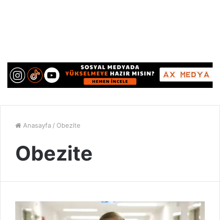
Anasayfa
/
Obezite
Obezite