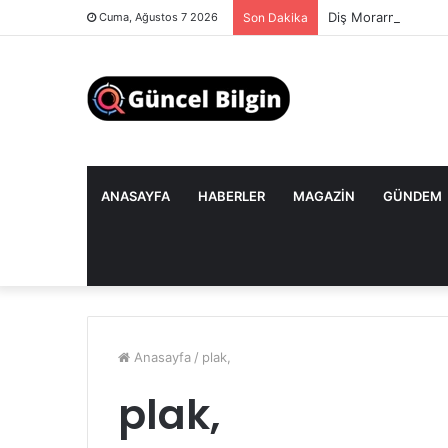
Diş Morarması: Göz
Cuma, Ağustos 7 2026
Son Dakika
ANASAYFA
HABERLER
MAGAZIN
GÜNDEM
Anasayfa
/
plak,
plak,