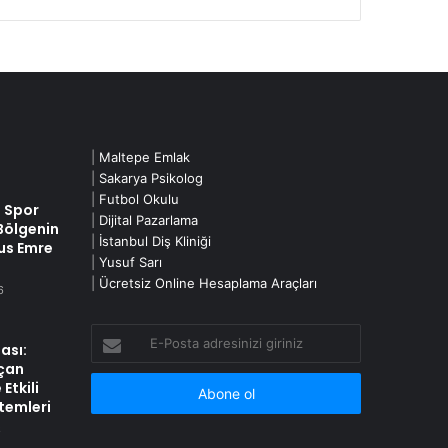
|
Maltepe Emlak
|
Sakarya Psikolog
|
Futbol Okulu
n Spor
|
Dijital Pazarlama
 Bölgenin
|
İstanbul Diş Kliniği
us Emre
|
Yusuf Sarı
|
Ücretsiz Online Hesaplama Araçları
6
E-
ası:
Posta
çan
adresinizi
Etkili
giriniz
temleri
6