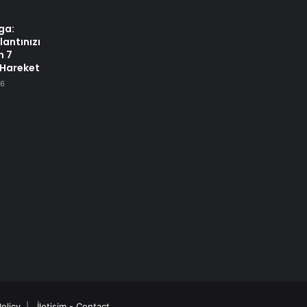
oga:
lantınızı
n 7
Hareket
26
Policy
|
İletişim - Contact