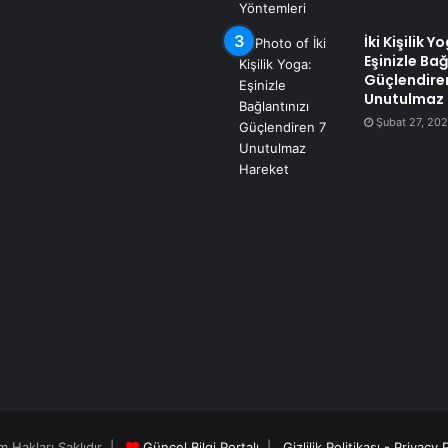
İki Kişilik Y
Eşinizle Bağ
Güçlendire
Unutulmaz 
Şubat 27, 20
m Hakları Saklıdır |
Güncel Bilgi Portalı
|
Gizlilik Politikası - Privacy 