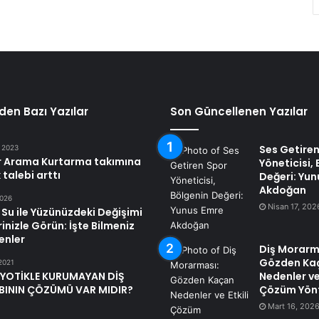
den Bazı Yazılar
Son Güncellenen Yazılar
Ses Getire
, 2023
er Arama Kurtarma takımına
Yöneticisi,
 talebi arttı
Değeri: Yun
Akdoğan
2026
Nisan 17, 202
Su ile Yüzünüzdeki Değişimi
inizle Görün: İşte Bilmeniz
enler
Diş Morarm
Gözden Ka
 2021
İYOTİKLE KURUMAYAN DİŞ
Nedenler ve 
ABININ ÇÖZÜMÜ VAR MIDIR?
Çözüm Yön
Mart 16, 202