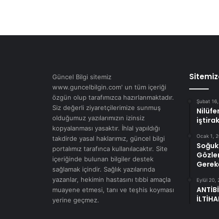
Sitemiz
Güncel Bilgi sitemiz
www.guncelbilgin.com' un tüm içeriği
özgün olup tarafımızca hazırlanmaktadır.
Şubat 16
Siz değerli ziyaretçilerimize sunmuş
Nilüf
olduğumuz yazılarımızın izinsiz
iştirak
kopyalanması yasaktır. İhlal yapıldığı
Ocak 1, 
takdirde yasal haklarımız, güncel bilgi
Soğuk 
portalımız tarafınca kullanılacaktır. Site
Gözler
içeriğinde bulunan bilgiler destek
Gerek
sağlamak içindir. Sağlık yazılarında
yazanlar, hekimin hastasını tıbbi amaçla
Eylül 20,
ANTİB
muayene etmesi, tanı ve teşhis koyması
İLTİH
yerine geçmez.