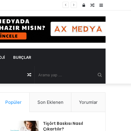
Kayıt
Rastgele
Kenar
Ol
Makale
Bölmesi
OJI
BURÇLAR
Arama
Rastgele
yap
Makale
Popüler
Son Eklenen
Yorumlar
...
Tişört Baskısı Nasıl
Çıkartılır?