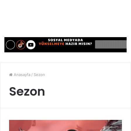
Anasayfa
/
Sezon
Sezon