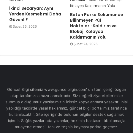
İkinci Sezaryan: Aynı
Yerden Kesmek mi Daha
Beton Parke Sökümünde
Güvenli?
Bilinmeyen Püf
Noktaları: Kaldırım ve
Şubat 25, 2026
Blokajı Kolayca
Kaldırmanın Yolu
Şubat 24, 2026
Güncel Bilgi sitemiz www.guncelbilgin.com' un tüm içeriği özgün
olup tarafımızca hazırlanmaktadır. Siz değerli ziyaretçilerimize
sunmuş olduğumuz yazılarımızın izinsiz kopyalanması yasaktır. İhlal
yapıldığı takdirde yasal haklarımız, güncel bilgi portalımız tarafınca
kullanılacaktır. Site içeriğinde bulunan bilgiler destek sağlamak
içindir. Sağlık yazılarında yazanlar, hekimin hastasını tıbbi amaçla
muayene etmesi, tanı ve teşhis koyması yerine geçmez.