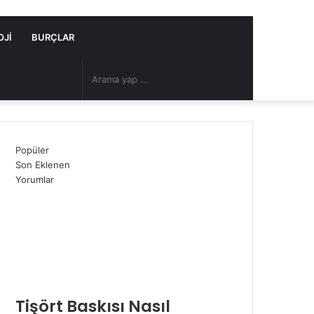
OJI
BURÇLAR
Arama
Rastgele
yap
Makale
Popüler
...
Son Eklenen
Yorumlar
Tişört Baskısı Nasıl