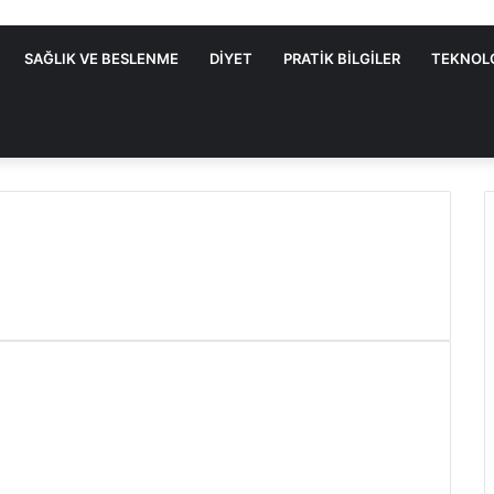
SAĞLIK VE BESLENME
DIYET
PRATIK BILGILER
TEKNOL