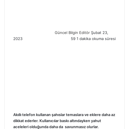
e
n
d
a
n
Güncel Bilgin Editör
Şubat 23,
e
2023
59
1 dakika okuma süresi
m
a
i
l
Akıllı telefon kullanan şahıslar temaslara ve eklere daha az
dikkat ederler. Kullanıcılar baskı altındayken yahut
aceleleri olduğunda daha da savunmasız olurlar.