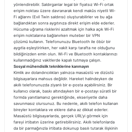
yönlendirebilir. Saldırganlar legal bir fiyatsız Wi-Fi ortak
erişim noktası üzere davranarak kendi makûs niyetli Wi-
Fi ağlarını (Evil Twin saldırısı) oluşturabilirler ve bu ağa
bağlandıktan sonra aygıtınıza direkt erişim elde ederler.
Hücuma uğrama risklerini azaltmak için halka açık Wi-Fi
erişim noktalarına bağlanırken muteber bir VPN
çözümü kullanın. Telefonunuzu Bluetooth ile öbür bir
aygıtla eşleştirirken, her vakit karşı tarafta ne olduğunu
bildiğinizden emin olun. Wi-Fi ve Bluetooth kontaklarınızı
kullanmadığınız vakitlerde kapalı tutmaya çalışın.
Sosyal mühendislik tekniklerine kanmayın
Kimlik avı dolandırıcılıkları yalnızca masaüstü ve dizüstü
bilgisayarlara mahsus değildir. Hareket halindeyken de
akıllı telefonunuzda ziyanlı bir e-posta açabilirsiniz. Bir
kullanıcı olarak, baskı altındayken bir e-postayı süratli bir
formda yanıtlamanız gerektiğinde, ekseriyetle daha
savunmasız olursunuz. Bu nedenle, akıllı telefon kullanan
bireyler kontaklara ve eklere daha az dikkat ederler.
Masaüstü bilgisayarlarda, gerçek URL’yi görmek için
fareyi irtibatın üzerine getirebilirsiniz. Akıllı telefonlarda
da bir parmağınızla irtibata dokunup basılı tutarak ilişkinin