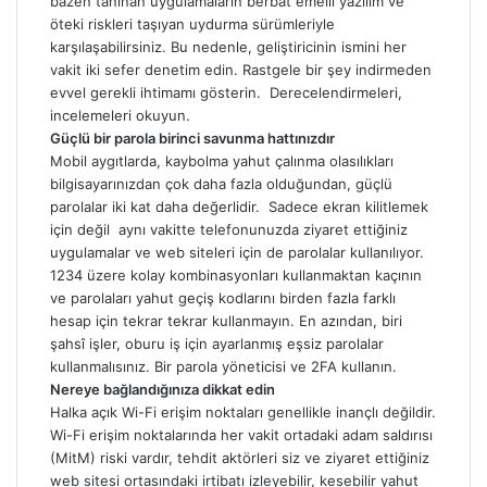
bazen tanınan uygulamaların berbat emelli yazılım ve
öteki riskleri taşıyan uydurma sürümleriyle
karşılaşabilirsiniz. Bu nedenle, geliştiricinin ismini her
vakit iki sefer denetim edin. Rastgele bir şey indirmeden
evvel gerekli ihtimamı gösterin. Derecelendirmeleri,
incelemeleri okuyun.
Güçlü bir parola birinci savunma hattınızdır
Mobil aygıtlarda, kaybolma yahut çalınma olasılıkları
bilgisayarınızdan çok daha fazla olduğundan, güçlü
parolalar iki kat daha değerlidir. Sadece ekran kilitlemek
için değil aynı vakitte telefonunuzda ziyaret ettiğiniz
uygulamalar ve web siteleri için de parolalar kullanılıyor.
1234 üzere kolay kombinasyonları kullanmaktan kaçının
ve parolaları yahut geçiş kodlarını birden fazla farklı
hesap için tekrar tekrar kullanmayın. En azından, biri
şahsî işler, oburu iş için ayarlanmış eşsiz parolalar
kullanmalısınız. Bir parola yöneticisi ve 2FA kullanın.
Nereye bağlandığınıza dikkat edin
Halka açık Wi-Fi erişim noktaları genellikle inançlı değildir.
Wi-Fi erişim noktalarında her vakit ortadaki adam saldırısı
(MitM) riski vardır, tehdit aktörleri siz ve ziyaret ettiğiniz
web sitesi ortasındaki irtibatı izleyebilir, kesebilir yahut