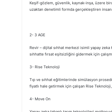
Keşif-gözlem, güvenlik, kaynak-inşa, üzere birç
uzaktan denetimli formda gerçekleştiren insansız
2- 3 AGE
Revir – dijital sıhhat merkezi isimli yapay zeka 
sıhhatte fırsat eşitsizliğini gidermek için çalı
3- Rise Teknoloji
Tıp ve sıhhat eğitimlerinde simülasyon prosedürl
fiyatlı hale getirmek için çalışan Rise Teknoloji
4- Move On
Yapay zeka tabanlı tarım teknolojileri mottosuy