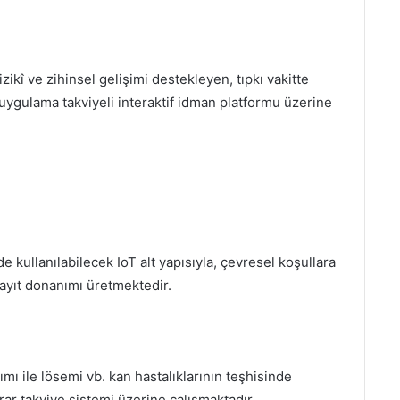
zikî ve zihinsel gelişimi destekleyen, tıpkı vakitte
r uygulama takviyeli interaktif idman platformu üzerine
 kullanılabilecek IoT alt yapısıyla, çevresel koşullara
ayıt donanımı üretmektedir.
lımı ile lösemi vb. kan hastalıklarının teşhisinde
ar takviye sistemi üzerine çalışmaktadır.