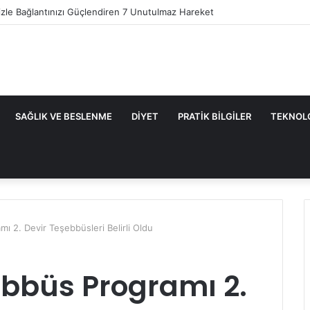
inizle Bağlantınızı Güçlendiren 7 Unutulmaz Hareket
SAĞLIK VE BESLENME
DIYET
PRATIK BILGILER
TEKNOL
2. Devir Teşebbüsleri Belirli Oldu
bbüs Programı 2.