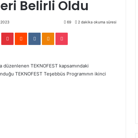
ri Belirli Oldu
, 2023
69
2 dakika okuma süresi
Tumblr
Pinterest
Reddit
VKontakte
Odnoklassniki
Pocket
ana düzenlenen TEKNOFEST kapsamındaki
k sunduğu TEKNOFEST Teşebbüs Programının ikinci