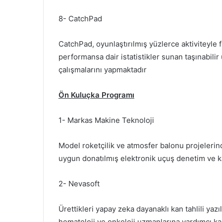
8- CatchPad
CatchPad, oyunlaştırılmış yüzlerce aktiviteyle fi
performansa dair istatistikler sunan taşınabili
çalışmalarını yapmaktadır
Ön Kuluçka Programı
1- Markas Makine Teknoloji
Model roketçilik ve atmosfer balonu projelerinde
uygun donatılmış elektronik uçuş denetim ve k
2- Nevasoft
Ürettikleri yapay zeka dayanaklı kan tahlili yazı
hematoloji ve onkoloji uzmanlarına yardımcı kar