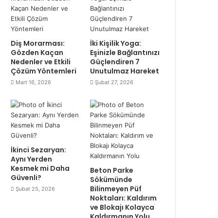
Diş Morarması:
İki Kişilik Yoga:
Gözden Kaçan
Eşinizle Bağlantınızı
Nedenler ve Etkili
Güçlendiren 7
Çözüm Yöntemleri
Unutulmaz Hareket
Mart 16, 2026
Şubat 27, 2026
İkinci Sezaryan:
Aynı Yerden
Kesmek mi Daha
Beton Parke
Güvenli?
Sökümünde
Bilinmeyen Püf
Şubat 25, 2026
Noktaları: Kaldırım
ve Blokajı Kolayca
Kaldırmanın Yolu