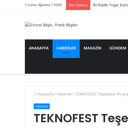
İki Kişilik Yoga: Eş
Cuma, Ağustos 7 2026
Son Dakika
ANASAYFA
HABERLER
MAGAZIN
GÜNDEM
Anasayfa
/
Haberler
/
TEKNOFEST Teşebbüs Programı 
Haberler
TEKNOFEST Teşe