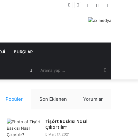
Kayıt
Rastgele
Kenar
Ol
Makale
Bölmesi
OJI
BURÇLAR
Arama
Rastgele
yap
Makale
Popüler
Son Eklenen
Yorumlar
...
Tişört Baskısı Nasıl
Çıkartılır?
Mart 17, 2021