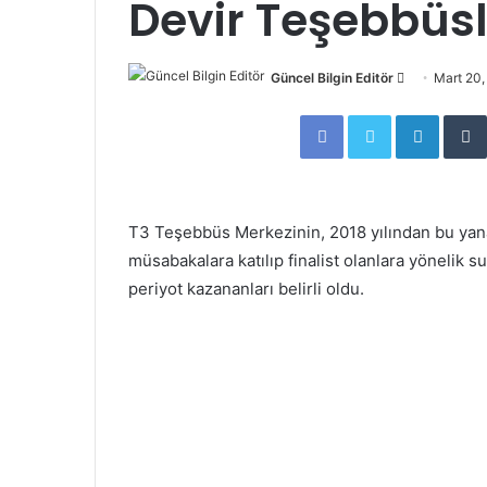
Devir Teşebbüsle
Güncel Bilgin Editör
S
Mart 20
e
Facebook
Twitter
LinkedIn
n
d
a
n
T3 Teşebbüs Merkezinin, 2018 yılından bu y
e
müsabakalara katılıp finalist olanlara yöneli
m
periyot kazananları belirli oldu.
a
i
l