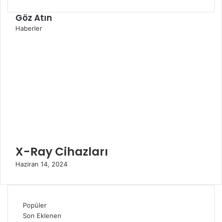
Göz Atın
K
Haberler
a
p
a
l
ı
X-Ray Cihazları
Haziran 14, 2024
Popüler
Son Eklenen