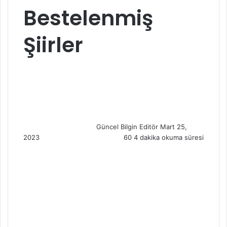
Bestelenmiş
Şiirler
S
e
n
d
a
n
Güncel Bilgin Editör
Mart 25,
e
2023
60
4 dakika okuma süresi
m
a
i
l