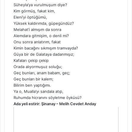
Süheyla’ya vurulmuşum diye?
Kim görmüş, fakat kim,
Eleni’yi öptüğümü,
Yüksek kaldırımda, güpegündüz?
Melahat’i almışım da sonra
Alemdara gitmişim, o denli mi?
Onu sonra anlatırım, fakat
Kimin bacağını sıkmışım tramvayda?
Güya bir de Galataya dadanmışız;
Kafaları çekip çekip
Orada alıyormuşuz soluğu;
Geç bunları, anam babam, geç;
Geç bunları bir kalem;
Bilirim ben yaptığımı.
Ya o, Mualla’yı sandala atıp,
Ruhumda hicranını söyletme öyküsü?
Ada yeli estirir: Şinanay – Melih Cevdet Anday