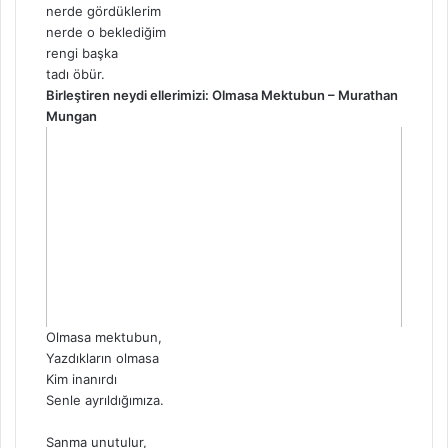
nerde gördüklerim
nerde o beklediğim
rengi başka
tadı öbür.
Birleştiren neydi ellerimizi: Olmasa Mektubun – Murathan
Mungan
Olmasa mektubun,
Yazdıkların olmasa
Kim inanırdı
Senle ayrıldığımıza.
Sanma unutulur,