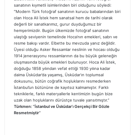
sanatının kıymetli isimlerinden biri olduğunu söyledi:
‘’
Modern Türk fotoğraf sanatının kurucu babalarından biri
olan Hoca Ali İstek hem sanatsal hem de tarihi olarak
değerli bir sanatkarımız, gurur duyduğumuz bir
hemşerimizdir. Bugün ülkemizde fotoğraf sanatının
ulaştığı seviyenin temelinde Hoca’nın emekleri, sabrı ve
resme bakışı vardır. Elbette bu mevzuda yanız değildir.
Üyesi olduğu Asker Ressamlar neslinin ve hocası olduğu
1914 jenerasyonu ressamlarının da bu büyük geleneğin
oluşmasında büyük emekleri bulunuyor. Hoca Ali İstek,
doğduğu 1858 yılından vefat ettiği 1930 yılına kadar
daima Üsküdar’da yaşamış, Üsküdar’ın toplumsal
dokusunu, bütün coğrafik hoşluklarını resmederken
İstanbul’un bütününe de kayıtsız kalmamıştır. Farklı
tekniklerle, farklı materyallerle kentimizin bugün bize
uzak olan hoşluklarını dürüstçe tuvale yansıtmıştır.’’
Türkmen: ‘’İstanbul ve Üsküdar’ı Gerçekçi Bir Gözle
Resmetmiştir’’