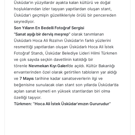
Üsküdar’ın yüzyıllardır ayakta kalan kültürü ve doğal
hoşluklarından izler taşıyan yapıtlardan oluşan stant,
Üsküdar’ı geçmişin güzellikleriyle örülü bir pencereden
seyrediyor.
Son Yılların En Bedelli Fotoğraf Sergisi
“Sanat aşığı bir derviş meşrep”
olarak tanımlanan
Üsküdarlı Hoca Ali Rıza’nın Üsküdar’ın farklı yüzlerini
resmettiği yapıtlardan oluşan Üsküdarlı Hoca Ali İstek
Fotoğraf Standı, Üsküdar Belediye Lideri Hilmi Türkmen
ve çok sayıda seçkin davetlinin katıldığı bir
törenle
Nevmekan Kıyı Galeri
’de açıldı. Kültür Bakanlığı
envanterinden özel olarak getirtilen tabloların yar aldığı
ve
7 Mayıs
tarihine kadar sanatseverlerin ilgi ve
beğenisine sunulacak olan stant son yıllarda Üsküdar’da
açılan sanat kıymeti en yüksek stantlardan biri olma
özelliği taşıyor.
Türkmen: ‘’Hoca Ali İstek Üsküdar’ımızın Gururudur’’