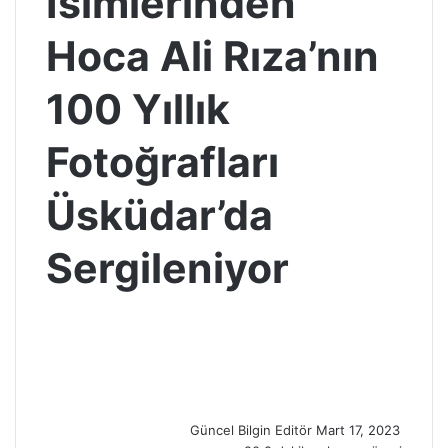
İsimlerinden
Hoca Ali Rıza’nın
100 Yıllık
Fotoğrafları
Üsküdar’da
Sergileniyor
S
e
n
d
a
n
Güncel Bilgin Editör
Mart 17, 2023
e