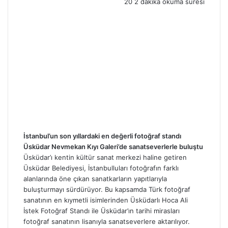
20
2 dakika okuma süresi
m
a
i
l
İstanbul’un son yıllardaki en değerli fotoğraf standı
Üsküdar Nevmekan Kıyı Galeri’de sanatseverlerle buluştu
Üsküdar’ı kentin kültür sanat merkezi haline getiren
Üsküdar Belediyesi, İstanbulluları fotoğrafın farklı
alanlarında öne çıkan sanatkarların yapıtlarıyla
buluşturmayı sürdürüyor. Bu kapsamda Türk fotoğraf
sanatının en kıymetli isimlerinden Üsküdarlı Hoca Ali
İstek Fotoğraf Standı ile Üsküdar’ın tarihi mirasları
fotoğraf sanatının lisanıyla sanatseverlere aktarılıyor.