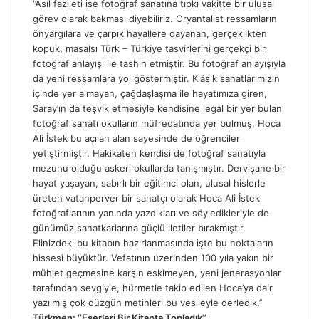
‘’Asıl fazileti ise fotoğraf sanatına tıpkı vakitte bir ulusal
görev olarak bakması diyebiliriz. Oryantalist ressamların
önyargılara ve çarpık hayallere dayanan, gerçeklikten
kopuk, masalsı Türk – Türkiye tasvirlerini gerçekçi bir
fotoğraf anlayışı ile tashih etmiştir. Bu fotoğraf anlayışıyla
da yeni ressamlara yol göstermiştir. Klâsik sanatlarımızın
içinde yer almayan, çağdaşlaşma ile hayatımıza giren,
Saray’ın da teşvik etmesiyle kendisine legal bir yer bulan
fotoğraf sanatı okulların müfredatında yer bulmuş, Hoca
Ali İstek bu açılan alan sayesinde de öğrenciler
yetiştirmiştir. Hakikaten kendisi de fotoğraf sanatıyla
mezunu olduğu askeri okullarda tanışmıştır. Dervişane bir
hayat yaşayan, sabırlı bir eğitimci olan, ulusal hislerle
üreten vatanperver bir sanatçı olarak Hoca Ali İstek
fotoğraflarının yanında yazdıkları ve söyledikleriyle de
günümüz sanatkarlarına güçlü iletiler bırakmıştır.
Elinizdeki bu kitabın hazırlanmasında işte bu noktaların
hissesi büyüktür. Vefatının üzerinden 100 yıla yakın bir
mühlet geçmesine karşın eskimeyen, yeni jenerasyonlar
tarafından sevgiyle, hürmetle takip edilen Hoca’ya dair
yazılmış çok düzgün metinleri bu vesileyle derledik.’’
Türkmen: ‘’Eserleri Bir Kitapta Topladık’’