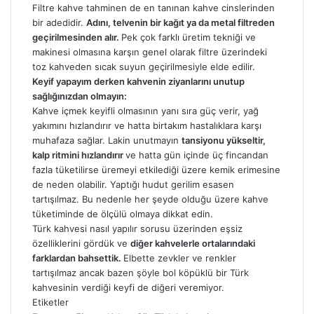
Filtre kahve tahminen de en tanınan kahve cinslerinden
bir adedidir.
Adını, telvenin bir kağıt ya da metal filtreden
geçirilmesinden alır.
Pek çok farklı üretim tekniği ve
makinesi olmasına karşın genel olarak filtre üzerindeki
toz kahveden sıcak suyun geçirilmesiyle elde edilir.
Keyif yapayım derken kahvenin ziyanlarını unutup
sağlığınızdan olmayın:
Kahve içmek keyifli olmasının yanı sıra güç verir, yağ
yakımını hızlandırır ve hatta birtakım hastalıklara karşı
muhafaza sağlar. Lakin unutmayın
tansiyonu yükseltir,
kalp ritmini hızlandırır
ve hatta gün içinde üç fincandan
fazla tüketilirse üremeyi etkilediği üzere kemik erimesine
de neden olabilir. Yaptığı hudut gerilim esasen
tartışılmaz. Bu nedenle her şeyde olduğu üzere kahve
tüketiminde de ölçülü olmaya dikkat edin.
Türk kahvesi nasıl yapılır sorusu üzerinden eşsiz
özelliklerini gördük ve
diğer kahvelerle ortalarındaki
farklardan bahsettik.
Elbette zevkler ve renkler
tartışılmaz ancak bazen şöyle bol köpüklü bir Türk
kahvesinin verdiği keyfi de diğeri veremiyor.
Etiketler