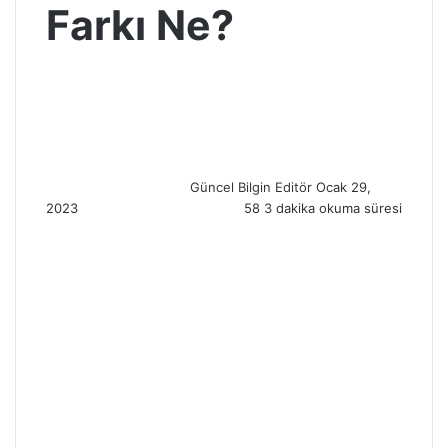
Farkı Ne?
S
e
n
d
a
n
Güncel Bilgin Editör
Ocak 29,
e
2023
58
3 dakika okuma süresi
m
a
i
l