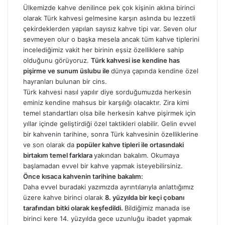
Ülkemizde kahve denilince pek çok kişinin aklına birinci
olarak Türk kahvesi gelmesine karşın aslında bu lezzetli
çekirdeklerden yapılan sayısız kahve tipi var. Seven olur
sevmeyen olur o başka mesela ancak tüm kahve tiplerini
incelediğimiz vakit her birinin eşsiz özelliklere sahip
olduğunu görüyoruz.
Türk kahvesi ise kendine has
pişirme ve sunum üslubu ile
dünya çapında kendine özel
hayranları bulunan bir cins.
Türk kahvesi nasıl yapılır diye sorduğumuzda herkesin
eminiz kendine mahsus bir karşılığı olacaktır. Zira kimi
temel standartları olsa bile herkesin kahve pişirmek için
yıllar içinde geliştirdiği özel taktikleri olabilir. Gelin evvel
bir kahvenin tarihine, sonra Türk kahvesinin özelliklerine
ve son olarak da
popüler kahve tipleri ile ortasındaki
birtakım temel farklara
yakından bakalım. Okumaya
başlamadan evvel bir kahve yapmak isteyebilirsiniz.
Önce kısaca kahvenin tarihine bakalım:
Daha evvel buradaki yazımızda ayrıntılarıyla anlattığımız
üzere kahve birinci olarak
8. yüzyılda bir keçi çobanı
tarafından bitki olarak keşfedildi.
Bildiğimiz manada ise
birinci kere 14. yüzyılda gece uzunluğu ibadet yapmak