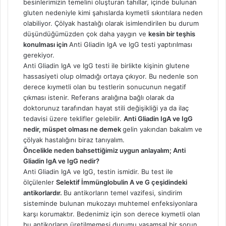
besinlerimizin temelini oluşturan tahıllar, içinde bulunan
gluten nedeniyle kimi şahıslarda kıymetli sıkıntılara neden
olabiliyor. Çölyak hastalığı olarak isimlendirilen bu durum
düşündüğümüzden çok daha yaygın ve
kesin bir teşhis
konulması için
Anti Gliadin IgA ve IgG testi yaptırılması
gerekiyor.
Anti Gliadin IgA ve IgG testi ile birlikte kişinin glutene
hassasiyeti olup olmadığı ortaya çıkıyor. Bu nedenle son
derece kıymetli olan bu testlerin sonucunun negatif
çıkması istenir. Referans aralığına bağlı olarak da
doktorunuz tarafından hayat stili değişikliği ya da ilaç
tedavisi üzere teklifler gelebilir.
Anti Gliadin IgA ve IgG
nedir, müspet olması ne demek
gelin yakından bakalım ve
çölyak hastalığını biraz tanıyalım.
Öncelikle neden bahsettiğimiz uygun anlayalım; Anti
Gliadin IgA ve IgG nedir?
Anti Gliadin IgA ve IgG, testin ismidir. Bu test ile
ölçülenler
Selektif İmmünglobulin A ve G çeşidindeki
antikorlardır.
Bu antikorların temel vazifesi, sindirim
sisteminde bulunan mukozayı muhtemel enfeksiyonlara
karşı korumaktır. Bedenimiz için son derece kıymetli olan
bu antikorların üretilmemesi durumu yaşamsal bir sorun