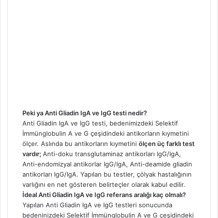
Peki ya Anti Gliadin IgA ve IgG testi nedir?
Anti Gliadin IgA ve IgG testi, bedenimizdeki Selektif
İmmünglobulin A ve G çeşidindeki antikorların kıymetini
ölçer. Aslında bu antikorların kıymetini
ölçen üç farklı test
vardır;
Anti-doku transglutaminaz antikorları IgG/IgA,
Anti-endomizyal antikorlar IgG/IgA, Anti-deamide gliadin
antikorları IgG/IgA. Yapılan bu testler, çölyak hastalığının
varlığını en net gösteren belirteçler olarak kabul edilir.
İdeal Anti Gliadin IgA ve IgG referans aralığı kaç olmalı?
Yapılan Anti Gliadin IgA ve IgG testleri sonucunda
bedeninizdeki Selektif İmmünglobulin A ve G çeşidindeki