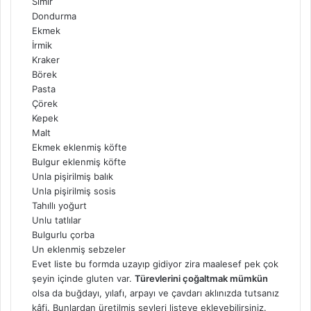
Simir
Dondurma
Ekmek
İrmik
Kraker
Börek
Pasta
Çörek
Kepek
Malt
Ekmek eklenmiş köfte
Bulgur eklenmiş köfte
Unla pişirilmiş balık
Unla pişirilmiş sosis
Tahıllı yoğurt
Unlu tatlılar
Bulgurlu çorba
Un eklenmiş sebzeler
Evet liste bu formda uzayıp gidiyor zira maalesef pek çok
şeyin içinde gluten var.
Türevlerini çoğaltmak mümkün
olsa da buğdayı, yılafı, arpayı ve çavdarı aklınızda tutsanız
kâfi. Bunlardan üretilmiş şeyleri listeye ekleyebilirsiniz.