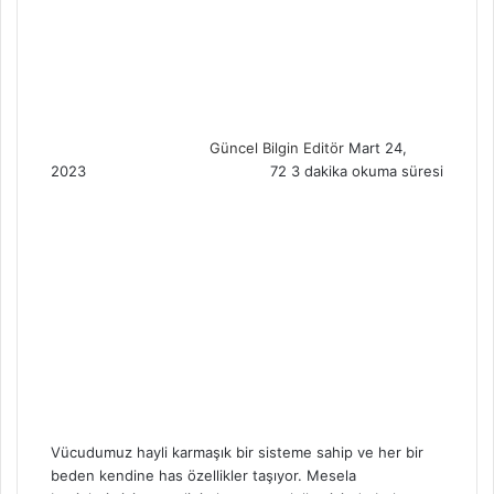
S
e
n
d
a
n
Güncel Bilgin Editör
Mart 24,
e
2023
72
3 dakika okuma süresi
m
a
i
l
Vücudumuz hayli karmaşık bir sisteme sahip ve her bir
beden kendine has özellikler taşıyor. Mesela