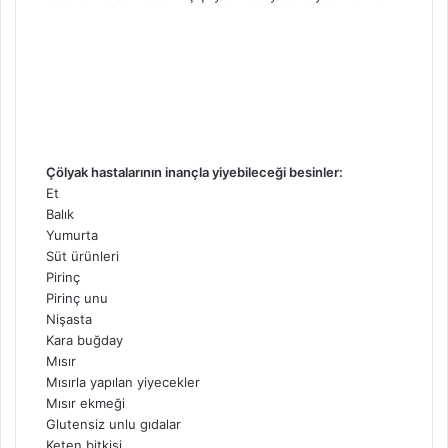
Çölyak hastalarının inançla yiyebileceği besinler:
Et
Balık
Yumurta
Süt ürünleri
Pirinç
Pirinç unu
Nişasta
Kara buğday
Mısır
Mısırla yapılan yiyecekler
Mısır ekmeği
Glutensiz unlu gıdalar
Keten bitkisi