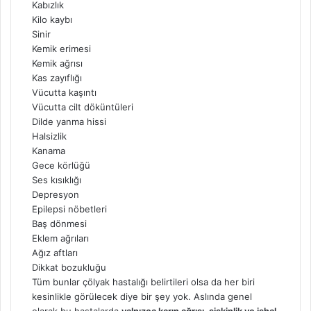
Kabızlık
Kilo kaybı
Sinir
Kemik erimesi
Kemik ağrısı
Kas zayıflığı
Vücutta kaşıntı
Vücutta cilt döküntüleri
Dilde yanma hissi
Halsizlik
Kanama
Gece körlüğü
Ses kısıklığı
Depresyon
Epilepsi nöbetleri
Baş dönmesi
Eklem ağrıları
Ağız aftları
Dikkat bozukluğu
Tüm bunlar çölyak hastalığı belirtileri olsa da her biri
kesinlikle görülecek diye bir şey yok. Aslında genel
olarak bu hastalarda
yalnızca karın ağrısı, şişkinlik ve ishal