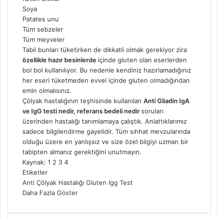
Soya
Patates unu
Tüm sebzeler
Tüm meyveler
Tabii bunları tüketirken de dikkatli olmak gerekiyor zira
özellikle hazır besinlerde
içinde gluten olan eserlerden
bol bol kullanılıyor. Bu nedenle kendiniz hazırlamadığınız
her eseri tüketmeden evvel içinde gluten olmadığından
emin olmalısınız.
Çölyak hastalığının teşhisinde kullanılan
Anti Gliadin IgA
ve IgG testi nedir, referans bedeli nedir
soruları
üzerinden hastalığı tanımlamaya çalıştık. Anlattıklarımız
sadece bilgilendirme gayelidir. Tüm sıhhat mevzularında
olduğu üzere en yanlışsız ve size özel bilgiyi uzman bir
tabipten almanız gerektiğini unutmayın.
Kaynak: 1 2 3 4
Etiketler
Anti
Çölyak Hastalığı
Gluten
Igg
Test
Daha Fazla Göster