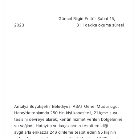
a
n
Güncel Bilgin Editör
Şubat 15,
e
2023
31
1 dakika okuma süresi
m
a
i
l
Antalya Büyükşehir Belediyesi ASAT Genel Müdürlüğü,
Hatay’da toplamda 250 bin kişi kapasiteli, 21 içme suyu
tesisini devreye alarak, kentin hizmet verilen bölgelerine
su sağladı. Hatay’da su kaçaklarının tespit edildiği
aygıtlarla enkazda 246 dinleme tespit eden 95 kişinin