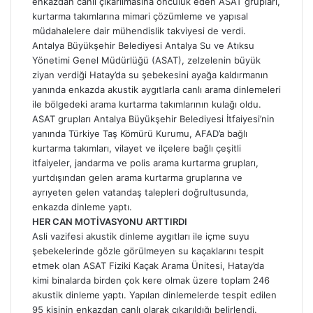
enkazdan canlı çıkarılmasına öncülük eden ASAT grupları,
kurtarma takımlarına mimari çözümleme ve yapısal
müdahalelere dair mühendislik takviyesi de verdi.
Antalya Büyükşehir Belediyesi Antalya Su ve Atıksu
Yönetimi Genel Müdürlüğü (ASAT), zelzelenin büyük
ziyan verdiği Hatay’da su şebekesini ayağa kaldırmanın
yanında enkazda akustik aygıtlarla canlı arama dinlemeleri
ile bölgedeki arama kurtarma takımlarının kulağı oldu.
ASAT grupları Antalya Büyükşehir Belediyesi İtfaiyesi’nin
yanında Türkiye Taş Kömürü Kurumu, AFAD’a bağlı
kurtarma takımları, vilayet ve ilçelere bağlı çeşitli
itfaiyeler, jandarma ve polis arama kurtarma grupları,
yurtdışından gelen arama kurtarma gruplarına ve
ayrıyeten gelen vatandaş talepleri doğrultusunda,
enkazda dinleme yaptı.
HER CAN MOTİVASYONU ARTTIRDI
Asli vazifesi akustik dinleme aygıtları ile içme suyu
şebekelerinde gözle görülmeyen su kaçaklarını tespit
etmek olan ASAT Fiziki Kaçak Arama Ünitesi, Hatay’da
kimi binalarda birden çok kere olmak üzere toplam 246
akustik dinleme yaptı. Yapılan dinlemelerde tespit edilen
95 kişinin enkazdan canlı olarak çıkarıldığı belirlendi.