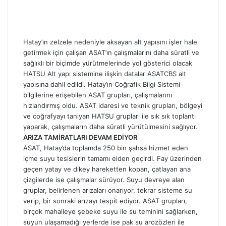
Hatay’ın zelzele nedeniyle aksayan alt yapısını işler hale
getirmek için çalışan ASAT’ın çalışmalarını daha süratli ve
sağlıklı bir biçimde yürütmelerinde yol gösterici olacak
HATSU Alt yapı sistemine ilişkin datalar ASATCBS alt
yapısına dahil edildi. Hatay’ın Coğrafik Bilgi Sistemi
bilgilerine erişebilen ASAT grupları, çalışmalarını
hızlandırmış oldu. ASAT idaresi ve teknik grupları, bölgeyi
ve coğrafyayı tanıyan HATSU grupları ile sık sık toplantı
yaparak, çalışmaların daha süratli yürütülmesini sağlıyor.
ARIZA TAMİRATLARI DEVAM EDİYOR
ASAT, Hatay’da toplamda 250 bin şahsa hizmet eden
içme suyu tesislerin tamamı elden geçirdi. Fay üzerinden
geçen yatay ve dikey hareketten kopan, çatlayan ana
çizgilerde ise çalışmalar sürüyor. Suyu devreye alan
gruplar, belirlenen arızaları onarıyor, tekrar sisteme su
verip, bir sonraki arızayı tespit ediyor. ASAT grupları,
birçok mahalleye şebeke suyu ile su teminini sağlarken,
suyun ulaşamadığı yerlerde ise pak su arozözleri ile