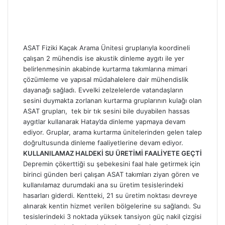
ASAT Fiziki Kaçak Arama Ünitesi gruplarıyla koordineli
çalışan 2 mühendis ise akustik dinleme aygıtı ile yer
belirlenmesinin akabinde kurtarma takımlarına mimari
çözümleme ve yapısal müdahalelere dair mühendislik
dayanağı sağladı. Evvelki zelzelelerde vatandaşların
sesini duymakta zorlanan kurtarma gruplarının kulağı olan
ASAT grupları, tek bir tık sesini bile duyabilen hassas
aygıtlar kullanarak Hatay’da dinleme yapmaya devam
ediyor. Gruplar, arama kurtarma ünitelerinden gelen talep
doğrultusunda dinleme faaliyetlerine devam ediyor.
KULLANILAMAZ HALDEKİ SU ÜRETİMİ FAALİYETE GEÇTİ
Depremin çökerttiği su şebekesini faal hale getirmek için
birinci günden beri çalışan ASAT takımları ziyan gören ve
kullanılamaz durumdaki ana su üretim tesislerindeki
hasarları giderdi. Kentteki, 21 su üretim noktası devreye
alınarak kentin hizmet verilen bölgelerine su sağlandı. Su
tesislerindeki 3 noktada yüksek tansiyon güç nakil çizgisi