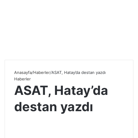
Anasayfa
/
Haberler
/
ASAT, Hatay’da destan yazdı
Haberler
ASAT, Hatay’da
destan yazdı
S
e
n
d